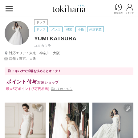
ドレス
ドレス
メンズ
和装
小物
列席衣装
YUMI KATSURA
ユミカツラ
対応エリア：東京・神奈川・大阪
店舗：東京、大阪
トキハナで式場を決めるとオトク！
ポイント付与
対象ショップ
最大5万ポイント(5万円相当)
詳しくはこちら