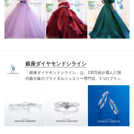
銀座ダイヤモンドシライシ
「銀座ダイヤモンドシライシ」は、130万組が選んだ国
内最大級のブライダルジュエリー専門店。1つのブランド
では国内最大級の700種類以上の豊富なデザインを取り
揃え、ふたりの「似合う」と「好き」を同時に叶えた満
足の選択ができる指輪をご提案しています。多くのお客
様にご満足いただけている、一生身に着けるための指輪
のクオリティや購入後のアフターサービスをぜひ一度店
頭でお確かめください。