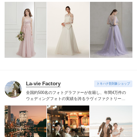
ドレスを
どれでもお好きに選んで新郎新婦に直接お貸出
可能です。
La-vie Factory
トキハナ割対象ショップ
全国約500名のフォトグラファーが在籍し、年間4万件の
ウェディングフォトの実績を誇るラヴィファクトリー。
技術だけでなく、おふたりの気持ちに寄りそい素敵な表
情を引き出すハートのあるフォトグラファーたち。お好
みのフォトグラファーをご指名いただけます。
季節を感
じる場所や開放感のあるロケーション、普段の服装でい
つもの二人の姿を思い出の場所、ヘアメイクや衣装など
が揃ったスタジオ、フィレンツェやパリ・ニューヨー