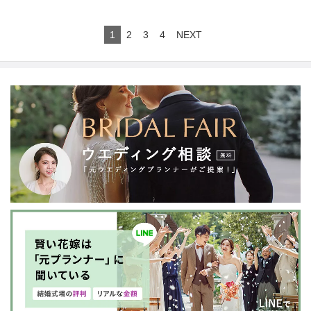
1
2
3
4
NEXT