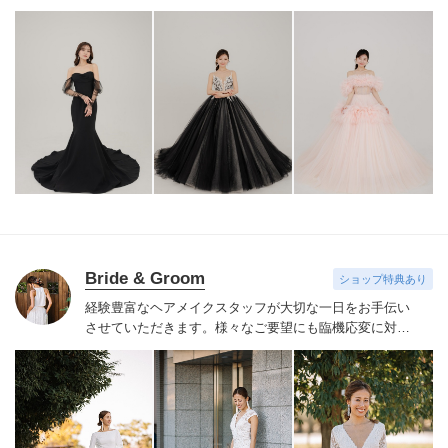
す。挙式・披露宴・前撮り・二次会などのお貸出しも可
能です。
その他、カラードレスも取り揃えています。
ド
レスをレンタルしていただいたお客様にはヘッドアクセ
サリー・イヤリング・ピアス・シューズ・ベールが無料
で付きます。
Bride & Groom
ショップ特典あり
経験豊富なヘアメイクスタッフが大切な一日をお手伝い
させていただきます。様々なご要望にも臨機応変に対応
し、人生で一番輝く笑顔を創り出します。