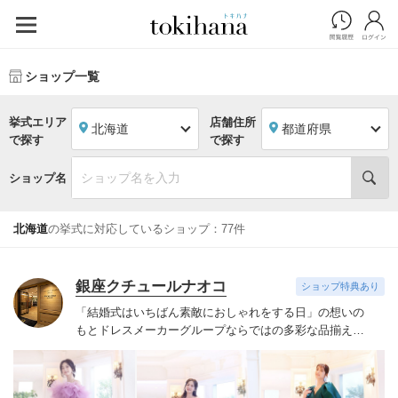
ショップ一覧
挙式エリア
店舗住所
北海道
都道府県
で探す
で探す
ショップ名
北海道
の挙式に対応しているショップ：77件
銀座クチュールナオコ
ショップ特典あり
「結婚式はいちばん素敵におしゃれをする日」の想いの
もと
ドレスメーカーグループならではの多彩な品揃えで
こだわりをお持ちになる花嫁様のご要望にお応えいたし
ます。