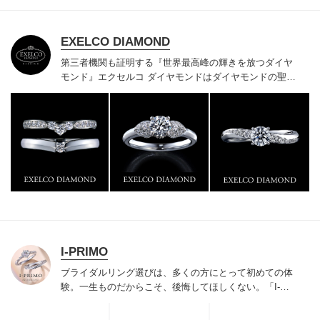
EXELCO DIAMOND
第三者機関も証明する『世界最高峰の輝きを放つダイヤ
モンド』
エクセルコ ダイヤモンドはダイヤモンドの聖地
ベルギー発祥で200年以上の歴史がある真のカッターズ
ブランドで、約700種類の豊富な品揃えでブライダル専
門店としてリングのデザインや品質にもこだわっていま
す。おふたりに本物の輝きを一生身に着けていただきた
い想いで「ヴァージン・ダイヤモンド」「ハードプラチ
ナ」「保証内容」にこだわっています。
I-PRIMO
ブライダルリング選びは、多くの方にとって初めての体
験。一生ものだからこそ、後悔してほしくない。「I-
PRIMO（アイプリモ）」は、アジア最大級の展開エリア
を誇るブライダルリング専門店。「最初に訪れてよかっ