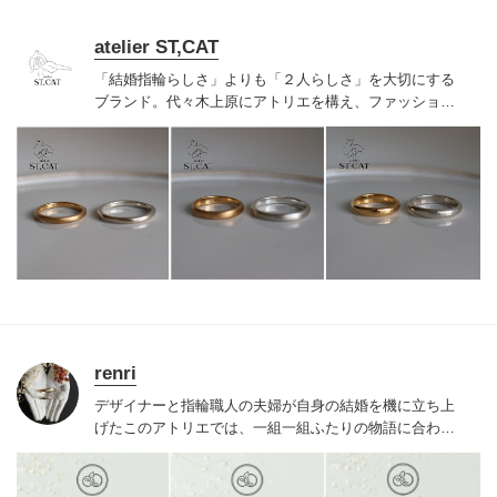
atelier ST,CAT
「結婚指輪らしさ」よりも「２人らしさ」を大切にする
ブランド。代々木上原にアトリエを構え、ファッション
ジュエリーのような結婚・婚約指輪を作っています。特
別なものだからって、無理にキラキラしてなくても良い
と思うのです。普段の着こなしに合わせて、ファッショ
ンリングのように楽しんでもらいたいから、作っている
のは手作業の有機的な歪みを効かせたナチュラルモダン
なデザイン。シンプルで洗練されたラインナップです。
renri
デザイナーと指輪職人の夫婦が自身の結婚を機に立ち上
げたこのアトリエでは、一組一組ふたりの物語に合わせ
た特別なリングを提案。研ぎ澄まされた感性と確かな品
質で、人と被りづらいふたりらしい世界に一つのリング
が出来上がる。ここで一緒に過ごした時間も大切な思い