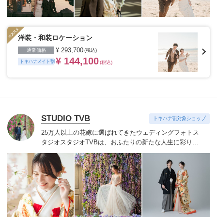
ク・ハワイ・グアムなど世界中の好きな国、こだわって
特別な一日の大切な瞬間を残したいカップルにおすすめ
です。
※ご契約会場によってはトキハナからのご紹介が
できない場合がございます。
洋装・和装ロケーション
¥ 293,700
通常価格
(税込)
¥ 144,100
トキハナメイト割
(税込)
STUDIO TVB
トキハナ割対象ショップ
25万人以上の花嫁に選ばれてきたウェディングフォトス
タジオ
スタジオTVBは、おふたりの新たな人生に彩りを
添える“最高のウェディングフォト”のお手伝いをさせて
いただきます。
1枚の写真のチカラを信じて