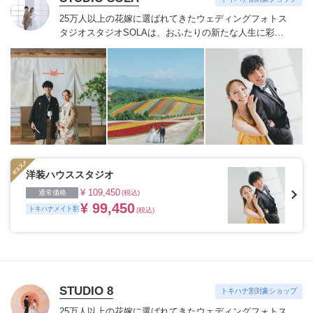
25万人以上の花嫁に選ばれてきたウェディングフォトス
タジオ
スタジオSOLAは、おふたりの新たな人生に彩り
を添える“最高のウェディングフォト”のお手伝いをさせ
ていただきます。
1枚の写真のチカラを信じて
洋装ハウススタジオ
¥ 109,450
通常価格
(税込)
¥ 99,450
トキハナメイト割
(税込)
STUDIO 8
トキハナ割対象ショップ
25万人以上の花嫁に選ばれてきたウェディングフォトス