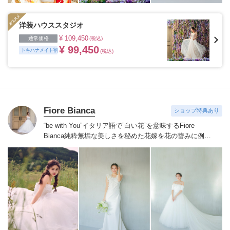
洋装ハウススタジオ
¥ 109,450
通常価格
(税込)
¥ 99,450
トキハナメイト割
(税込)
Fiore Bianca
ショップ特典あり
“be with You”イタリア語で”白い花”を意味するFiore
Bianca
純粋無垢な美しさを秘めた花嫁を花の蕾みに例え
白い花が咲くまでのストーリーをあなたと共に紡いでい
きます
世界を巡り出会ったデザイナーズブランドや、オ
リジナルドレスはまだ見ぬ新しい自分の姿へと出会わせ
てくれます。
誰かの真似ではなくあなただからできるス
タイルへあなたにしかできないブライズスタイルへ導き
ます。
美しい白い花を咲かせ今よりずっと好きな自分
へ。