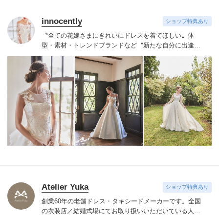
innocently
ショップ特典あり
〝全ての花嫁さまにきれいにドレスを着てほしい〟
体
型・素材・トレンドブランドなど〝新たな自分に出逢え
る〟幅広いラインナップが揃うinnocently。
素材・デザイ
ンにこだわったオリジナルドレスは3～23号まで展開。
国内外の有名デザイナーズドレスも多数取扱っており、
NYやミラノ・バルセロナからセレクトされたインポート
ドレスは全て日本人花嫁向けにサイズ調整。
さらに和装
は1903年創業からの伝統を受け継がれている厳選された
お着物や現代の薫りをちりばめた艶やかなコレクショ
ン。
すべての花嫁さまへ後悔しないお衣裳選びをお手伝
いさせて頂きます。
Atelier Yuka
ショップ特典あり
創業60年の老舗ドレス・タキシードメーカーです。
全国
の衣装店／結婚式場にてお取り扱いいただいている人気