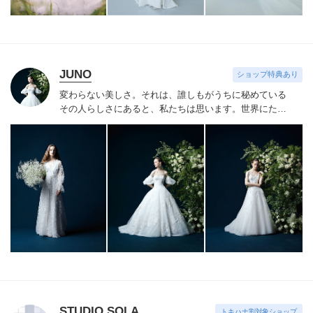
JUNO
ショップ特典あり
変わらない美しさ。それは、誰しもがうちに秘めている
その人らしさにあると、私たちは思います。
世界にたっ
たひと組のおふたりのこれまでと、これからの物語に思
いを馳せながら。おふたりの内面から輝き出すエレガン
ス、ことばにならない想いさえも織り込みながら。衣裳
をあわせる時間は、結婚式のその日だけではなく、その
先もつづくおふたりの人生を彩る時間。らしく輝く、自
信とよろこびに満ちたすべての幸せの瞬間のために。そ
の人らしさという、変わらない美しさを 私たちは求め
つづけています。
STUDIO SOLA
トキハナ割対象ショップ