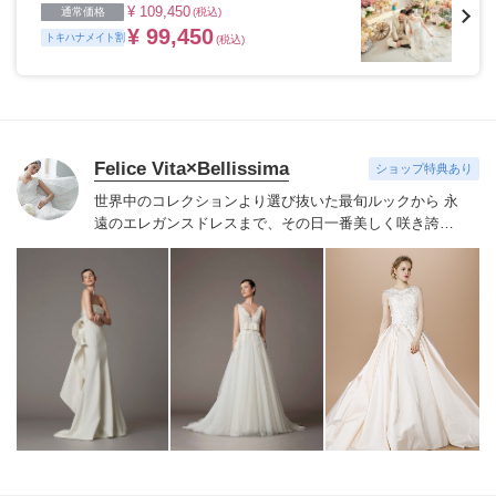
¥ 109,450
通常価格
(税込)
¥ 99,450
トキハナメイト割
(税込)
Felice Vita×Bellissima
ショップ特典あり
世界中のコレクションより選び抜いた最旬ルックから 永
遠のエレガンスドレスまで、その日一番美しく咲き誇る
花嫁にふさわしいドレスをご紹介いたします。
Felice
Vita×Bellissimaならではのこだわりのセレクトで、本物
志向の花嫁が納得するドレスをお届けし、手の届く贅沢
=ワンランク上の花嫁を演出致します。