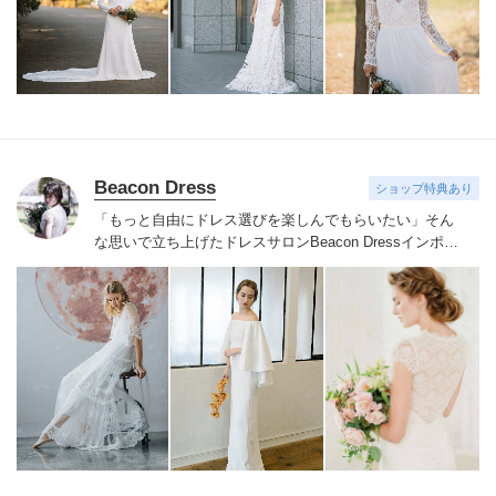
Beacon Dress
ショップ特典あり
「もっと自由にドレス選びを楽しんでもらいたい」そん
な思いで立ち上げたドレスサロンBeacon Dress
インポー
トドレスならではの繊細なレースやビジューをあしらっ
たドレスを手の届く価格でご用意
NYで注目されているア
クセサリーブランドRANJANA KHAN、シューズブラン
ドbellabelle shoesなどインポートアイテムも取り扱って
おります
自由でおしゃれなウェディングを目指すすべて
の花嫁様へ
サロンでお待ちしております