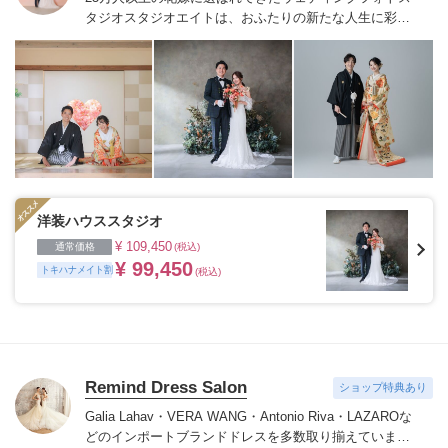
タジオ
スタジオエイトは、おふたりの新たな人生に彩り
を添える“最高のウェディングフォト”のお手伝いをさせ
ていただきます。
1枚の写真のチカラを信じて
洋装ハウススタジオ
¥ 109,450
通常価格
(税込)
¥ 99,450
トキハナメイト割
(税込)
Remind Dress Salon
ショップ特典あり
Galia Lahav・VERA WANG・Antonio Riva・LAZAROな
どのインポートブランドドレスを多数取り揃えていま