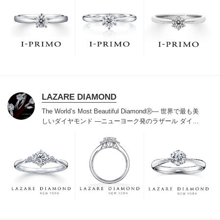
た」と思っていただける最高のサービスと豊富な品揃え
でお待ちしております。リング選びの最初の一歩をご一
緒に。まずは、アイプリモへ。
LAZARE DIAMOND
The World’s Most Beautiful DiamondⓇ
― 世界で最も美
しいダイヤモンド ―
ニューヨーク発のラザール ダイヤ
モンドは“世界三大カッターズブランド“のひとつに数え
られ120年を超えた今もなおダイヤモンドの美しい輝き
にこだわり続けています。私たちの願いは、この生涯変
わらないワン＆オンリーの輝きを幸せの象徴として、い
つも、ずっと、身に着けていただくことです。