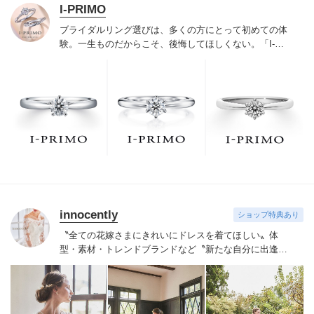
I-PRIMO
ブライダルリング選びは、多くの方にとって初めての体
験。一生ものだからこそ、後悔してほしくない。「I-
PRIMO（アイプリモ）」は、アジア最大級の展開エリア
を誇るブライダルリング専門店。「最初に訪れてよかっ
た」と思っていただける最高のサービスと豊富な品揃え
でお待ちしております。リング選びの最初の一歩をご一
緒に。まずは、アイプリモへ。
innocently
ショップ特典あり
〝全ての花嫁さまにきれいにドレスを着てほしい〟
体
型・素材・トレンドブランドなど〝新たな自分に出逢え
る〟幅広いラインナップが揃うinnocently。
素材・デザイ
ンにこだわったオリジナルドレスは3～23号まで展開。
国内外の有名デザイナーズドレスも多数取扱っており、
NYやミラノ・バルセロナからセレクトされたインポート