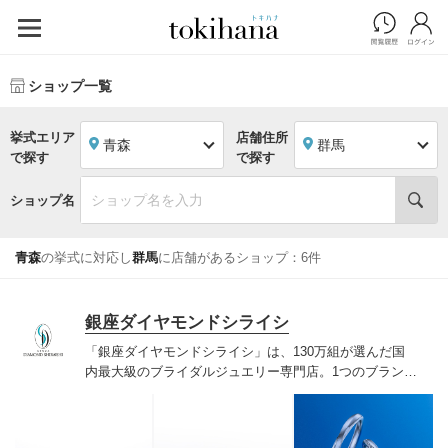
ショップ一覧
挙式エリア
店舗住所
青森
群馬
で探す
で探す
ショップ名
青森
の挙式に対応し
群馬
に店舗があるショップ：6件
銀座ダイヤモンドシライシ
「銀座ダイヤモンドシライシ」は、130万組が選んだ国
内最大級のブライダルジュエリー専門店。1つのブランド
では国内最大級の700種類以上の豊富なデザインを取り
揃え、ふたりの「似合う」と「好き」を同時に叶えた満
足の選択ができる指輪をご提案しています。多くのお客