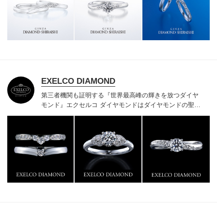
様にご満足いただけている、一生身に着けるための指輪
のクオリティや購入後のアフターサービスをぜひ一度店
頭でお確かめください。
EXELCO DIAMOND
第三者機関も証明する『世界最高峰の輝きを放つダイヤ
モンド』
エクセルコ ダイヤモンドはダイヤモンドの聖地
ベルギー発祥で200年以上の歴史がある真のカッターズ
ブランドで、約700種類の豊富な品揃えでブライダル専
門店としてリングのデザインや品質にもこだわっていま
す。おふたりに本物の輝きを一生身に着けていただきた
い想いで「ヴァージン・ダイヤモンド」「ハードプラチ
ナ」「保証内容」にこだわっています。