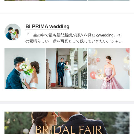
Bi PRIMA wedding
「一生の中で最も新郎新婦が輝きを見せるwedding」そ
の素晴らしい一瞬を写真として残していきたい。
シャッ
ターを切った瞬間、まるでその場所にいるお二人の気持
ち、あたたかさ、優しい声までも聞こえてくるようなそ
んな大事な一瞬を大切に切り取って参ります。
あなたの
「一生の宝物」そんな最高のフォトウェディングをお届
けすることをお約束いたします。