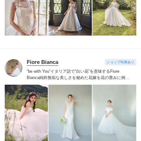
ドレスは全て日本人花嫁向けにサイズ調整。
さらに和装
は1903年創業からの伝統を受け継がれている厳選された
お着物や現代の薫りをちりばめた艶やかなコレクショ
ン。
すべての花嫁さまへ後悔しないお衣裳選びをお手伝
いさせて頂きます。
Fiore Bianca
ショップ特典あり
“be with You”イタリア語で”白い花”を意味するFiore
Bianca
純粋無垢な美しさを秘めた花嫁を花の蕾みに例え
白い花が咲くまでのストーリーをあなたと共に紡いでい
きます
世界を巡り出会ったデザイナーズブランドや、オ
リジナルドレスはまだ見ぬ新しい自分の姿へと出会わせ
てくれます。
誰かの真似ではなくあなただからできるス
タイルへあなたにしかできないブライズスタイルへ導き
ます。
美しい白い花を咲かせ今よりずっと好きな自分
へ。