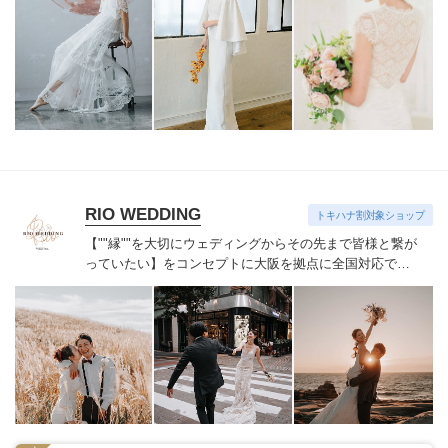
ドbellabelle shoesなどインポートアイテムも取り扱って
おります
自由でおしゃれなウェディングを目指すすべて
の花嫁様へ
サロンでお待ちしております
RIO WEDDING
トキハナ割対象ショップ
【""縁""を大切にウェディングからその先まで
皆様と繋が
っていたい】をコンセプトに
大阪を拠点に全国対応で活
動しています。
【キャンセル規定】
予約確定後~45日前:5
万円 (申込金にて相殺)
44日前~15日前:プラン料金の
50%
14日前~4日前:プラン料金の80%
3日前~当日:プラン
料金の100%