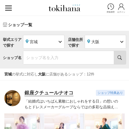
ショップ一覧
挙式エリア
店舗住所
宮城
大阪
で探す
で探す
ショップ名
宮城
の挙式に対応し
大阪
に店舗があるショップ：12件
銀座クチュールナオコ
ショップ特典あり
「結婚式はいちばん素敵におしゃれをする日」の想いの
もと
ドレスメーカーグループならではの多彩な品揃えで
こだわりをお持ちになる花嫁様のご要望にお応えいたし
ます。