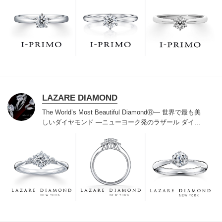
た」と思っていただける最高のサービスと豊富な品揃え
でお待ちしております。リング選びの最初の一歩をご一
緒に。まずは、アイプリモへ。
LAZARE DIAMOND
The World’s Most Beautiful DiamondⓇ
― 世界で最も美
しいダイヤモンド ―
ニューヨーク発のラザール ダイヤ
モンドは“世界三大カッターズブランド“のひとつに数え
られ120年を超えた今もなおダイヤモンドの美しい輝き
にこだわり続けています。私たちの願いは、この生涯変
わらないワン＆オンリーの輝きを幸せの象徴として、い
つも、ずっと、身に着けていただくことです。