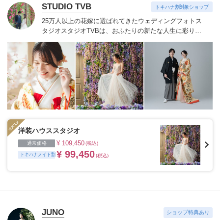
STUDIO TVB
トキハナ割対象ショップ
25万人以上の花嫁に選ばれてきたウェディングフォトス
タジオ
スタジオTVBは、おふたりの新たな人生に彩りを
添える“最高のウェディングフォト”のお手伝いをさせて
いただきます。
1枚の写真のチカラを信じて
洋装ハウススタジオ
¥ 109,450
通常価格
(税込)
¥ 99,450
トキハナメイト割
(税込)
JUNO
ショップ特典あり