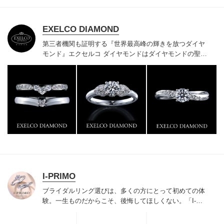
EXELCO DIAMOND
第三者機関も証明する『世界最高峰の輝きを放つダイヤ
モンド』
エクセルコ ダイヤモンドはダイヤモンドの聖地
ベルギー発祥で200年以上の歴史がある真のカッターズ
ブランドで、約700種類の豊富な品揃えでブライダル専
門店としてリングのデザインや品質にもこだわっていま
す。おふたりに本物の輝きを一生身に着けていただきた
い想いで「ヴァージン・ダイヤモンド」「ハードプラチ
ナ」「保証内容」にこだわっています。
I-PRIMO
ブライダルリング選びは、多くの方にとって初めての体
験。一生ものだからこそ、後悔してほしくない。「I-
PRIMO（アイプリモ）」は、アジア最大級の展開エリア
を誇るブライダルリング専門店。「最初に訪れてよかっ