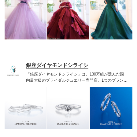
銀座ダイヤモンドシライシ
「銀座ダイヤモンドシライシ」は、130万組が選んだ国
内最大級のブライダルジュエリー専門店。1つのブランド
では国内最大級の700種類以上の豊富なデザインを取り
揃え、ふたりの「似合う」と「好き」を同時に叶えた満
足の選択ができる指輪をご提案しています。多くのお客
様にご満足いただけている、一生身に着けるための指輪
のクオリティや購入後のアフターサービスをぜひ一度店
頭でお確かめください。