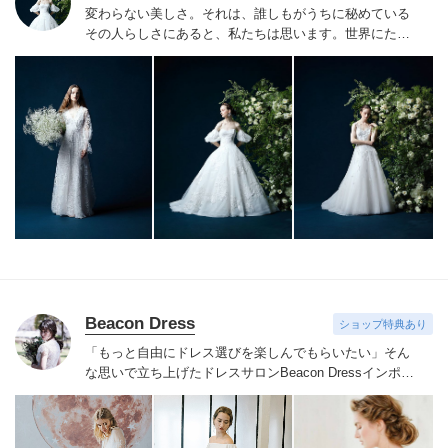
変わらない美しさ。それは、誰しもがうちに秘めている
その人らしさにあると、私たちは思います。
世界にたっ
たひと組のおふたりのこれまでと、これからの物語に思
いを馳せながら。おふたりの内面から輝き出すエレガン
ス、ことばにならない想いさえも織り込みながら。衣裳
をあわせる時間は、結婚式のその日だけではなく、その
先もつづくおふたりの人生を彩る時間。らしく輝く、自
信とよろこびに満ちたすべての幸せの瞬間のために。そ
の人らしさという、変わらない美しさを 私たちは求め
つづけています。
Beacon Dress
ショップ特典あり
「もっと自由にドレス選びを楽しんでもらいたい」そん
な思いで立ち上げたドレスサロンBeacon Dress
インポー
トドレスならではの繊細なレースやビジューをあしらっ
たドレスを手の届く価格でご用意
NYで注目されているア
クセサリーブランドRANJANA KHAN、シューズブラン