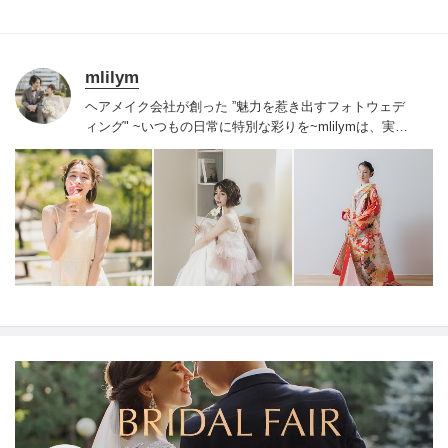
mlilym
ヘアメイク会社が創った ”魅力を惹き出すフォトウェデ
ィング" ~いつもの日常に特別な彩りを~
mlilymは、実力
と経験のあるクリエイターがそろっています、一人一人
に寄り添い、それぞれに合ったプランを提案させていた
だきます。
一日二組限定の貸し切りサロンなので、ゆっ
たりとお過ごしいただき、お子様連れも安心して撮影で
きます。
結婚式当日を担当してきたスタッフがばかり。
結婚式と同じおもてなしの心を持ち、写真、ヘアメイク
は人生で一番輝く結婚式と同じクオリティーでご提供い
たします。