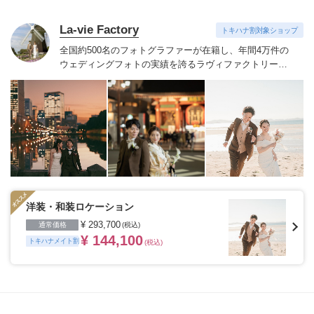
La-vie Factory
トキハナ割対象ショップ
全国約500名のフォトグラファーが在籍し、年間4万件の
ウェディングフォトの実績を誇るラヴィファクトリー。
技術だけでなく、おふたりの気持ちに寄りそい素敵な表
情を引き出すハートのあるフォトグラファーたち。お好
みのフォトグラファーをご指名いただけます。
季節を感
じる場所や開放感のあるロケーション、普段の服装でい
つもの二人の姿を思い出の場所、ヘアメイクや衣装など
が揃ったスタジオ、フィレンツェやパリ・ニューヨー
ク・ハワイ・グアムなど世界中の好きな国、こだわって
特別な一日の大切な瞬間を残したいカップルにおすすめ
です。
※ご契約会場によってはトキハナからのご紹介が
できない場合がございます。
洋装・和装ロケーション
¥ 293,700
通常価格
(税込)
¥ 144,100
トキハナメイト割
(税込)