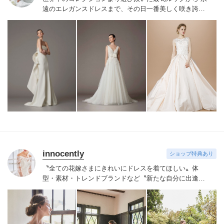
遠のエレガンスドレスまで、その日一番美しく咲き誇る
花嫁にふさわしいドレスをご紹介いたします。
Felice
Vita×Bellissimaならではのこだわりのセレクトで、本物
志向の花嫁が納得するドレスをお届けし、手の届く贅沢
=ワンランク上の花嫁を演出致します。
innocently
ショップ特典あり
〝全ての花嫁さまにきれいにドレスを着てほしい〟
体
型・素材・トレンドブランドなど〝新たな自分に出逢え
る〟幅広いラインナップが揃うinnocently。
素材・デザイ
ンにこだわったオリジナルドレスは3～23号まで展開。
国内外の有名デザイナーズドレスも多数取扱っており、
NYやミラノ・バルセロナからセレクトされたインポート