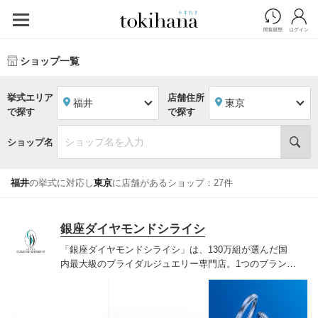
ショップ一覧
挙式エリア
店舗住所
福井
東京
で探す
で探す
ショップ名
福井
の挙式に対応し
東京
に店舗があるショップ：27件
銀座ダイヤモンドシライシ
「銀座ダイヤモンドシライシ」は、130万組が選んだ国
内最大級のブライダルジュエリー専門店。1つのブランド
では国内最大級の700種類以上の豊富なデザインを取り
揃え、ふたりの「似合う」と「好き」を同時に叶えた満
足の選択ができる指輪をご提案しています。多くのお客