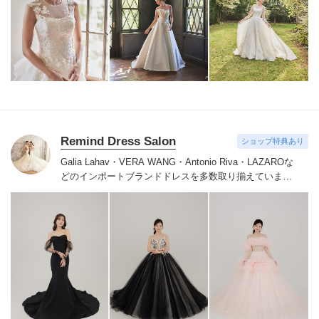
ドレスは全て日本人花嫁向けにサイズ調整。
さらに和装
は1903年創業からの伝統を受け継がれている厳選された
お着物や現代の薫りをちりばめた艶やかなコレクショ
ン。
すべての花嫁さまへ後悔しないお衣裳選びをお手伝
いさせて頂きます。
Remind Dress Salon
ショップ特典あり
Galia Lahav・VERA WANG・Antonio Riva・LAZAROな
どのインポートブランドドレスを多数取り揃えていま
す。挙式・披露宴・前撮り・二次会などのお貸出しも可
能です。
その他、カラードレスも取り揃えています。
ド
レスをレンタルしていただいたお客様にはヘッドアクセ
サリー・イヤリング・ピアス・シューズ・ベールが無料
で付きます。