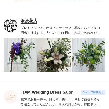
浪漫花店
プレイフルでどこかロマンティックな花を。
おふたりの
門出を祝福する、人生の中の１日に
これまでの歩みやこ
れからの想いが
花でも表現されることで
さらに輝く景色
が生まれますように
お話を伺い、打ち合わせを重ねなが
ら
おふたりだけのシーンを一緒につくり上げていけたら
と思います
TIAM Wedding Dress Salon
ショップ特典あり
花嫁である一瞬を、誰よりも美しく、
そして自信を持っ
て過ごしていただきたい。
そんな想いから、韓国ドレス