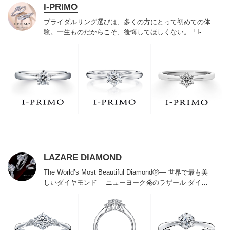
I-PRIMO
ブライダルリング選びは、多くの方にとって初めての体
験。一生ものだからこそ、後悔してほしくない。「I-
PRIMO（アイプリモ）」は、アジア最大級の展開エリア
を誇るブライダルリング専門店。「最初に訪れてよかっ
た」と思っていただける最高のサービスと豊富な品揃え
でお待ちしております。リング選びの最初の一歩をご一
緒に。まずは、アイプリモへ。
LAZARE DIAMOND
The World’s Most Beautiful DiamondⓇ
― 世界で最も美
しいダイヤモンド ―
ニューヨーク発のラザール ダイヤ
モンドは“世界三大カッターズブランド“のひとつに数え
られ120年を超えた今もなおダイヤモンドの美しい輝き
にこだわり続けています。私たちの願いは、この生涯変
わらないワン＆オンリーの輝きを幸せの象徴として、い