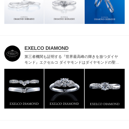
様にご満足いただけている、一生身に着けるための指輪
のクオリティや購入後のアフターサービスをぜひ一度店
頭でお確かめください。
EXELCO DIAMOND
第三者機関も証明する『世界最高峰の輝きを放つダイヤ
モンド』
エクセルコ ダイヤモンドはダイヤモンドの聖地
ベルギー発祥で200年以上の歴史がある真のカッターズ
ブランドで、約700種類の豊富な品揃えでブライダル専
門店としてリングのデザインや品質にもこだわっていま
す。おふたりに本物の輝きを一生身に着けていただきた
い想いで「ヴァージン・ダイヤモンド」「ハードプラチ
ナ」「保証内容」にこだわっています。