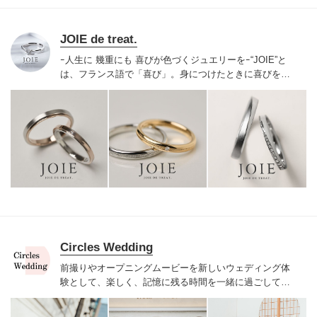
し、自分らしさや品格を求める大人の男性に、VESTAは
最適な選択肢です。オーダーメイドだからこそ実現す
る、完璧なフィット感と唯一無二のデザインで、あなた
JOIE de treat.
の特別な瞬間を引き上げます。
VESTAのスーツは国内外
ｰ人生に 幾重にも 喜びが色づくジュエリーをｰ
“JOIE”と
のVIPや著名人からも高く支持され、歴代イタリア大使
は、フランス語で「喜び」。身につけたときに喜びを感
をはじめとするエグゼクティブたちに愛用されていま
じるジュエリーを、という想いからJOIE de treat.は誕生
す。上質な素材、美しいシルエット、極上の着心地を追
しました。
シンプルな中に細やかな気配りのある絶妙な
求し、一着ごとに着る人の存在感を高める仕立てを実現
デザインと、確かな品質。細身でも強く、洗練された上
しています。
品な美しさに定評のあるJOIEのリング。
ふたりらしいこ
だわりを叶える、おふたりのためのリングを、お届けし
ます。
Circles Wedding
前撮りやオープニングムービーを新しいウェディング体
験として、楽しく、記憶に残る時間を一緒に過ごしてい
ただきます。
前撮り写真やオープニングムービーをお客
様と一緒に作るプロジェクトとして考えており、準備〜