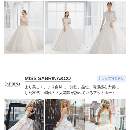
を中心にこだわりのドレスをセレクトしてお待ちしてお
ります。
MISS SABRINA&CO
ショップ特典あり
より美しく、より自然に、知性、品位、清潔感を大切に
した30代、40代の大人花嫁が訪れているアットホームな
ドレスサロンです。
ドレス迷子の大人花嫁様が全国から
訪れています。
憧れの”映画のヒロイン”に。洗練された
上品な大人花嫁姿。
花嫁ごとに異なる体型や雰囲気を考
慮しながら、似合うウエディングドレスをアドバイスさ
せていただきます。
厳選された素材や、上質で贅沢なデ
ィテールがワンランク上の花嫁姿を演出します。