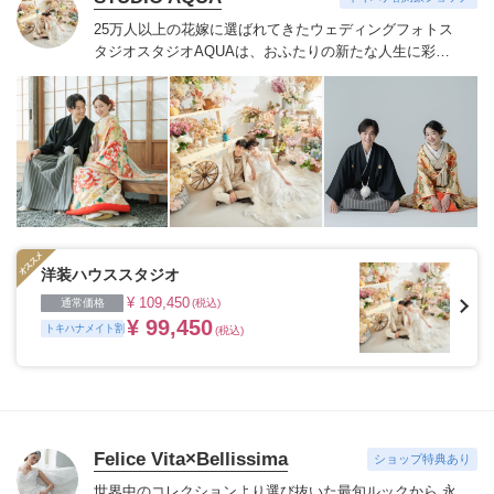
25万人以上の花嫁に選ばれてきたウェディングフォトス
タジオ
スタジオAQUAは、おふたりの新たな人生に彩り
を添える“最高のウェディングフォト”のお手伝いをさせ
ていただきます。
1枚の写真のチカラを信じて
洋装ハウススタジオ
¥ 109,450
通常価格
(税込)
¥ 99,450
トキハナメイト割
(税込)
Felice Vita×Bellissima
ショップ特典あり
世界中のコレクションより選び抜いた最旬ルックから 永