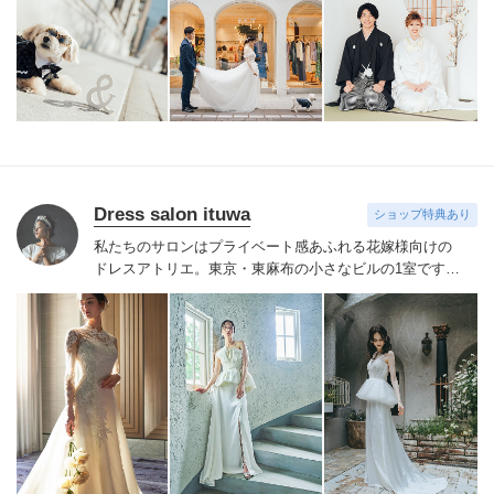
当日〜納品まで常に「お二人の叶えたい」をヒアリング
し続け、一緒に形にします。
★悪天候等による日程変更
は無料で対応いたします。
キャンセル料：1か月〜２週
間前 50％ 2週間前～当日（延期後） 100％
Dress salon ituwa
ショップ特典あり
私たちのサロンはプライベート感あふれる花嫁様向けの
ドレスアトリエ。東京・東麻布の小さなビルの1室です。
ituwaのドレス・タキシードのご案内はもちろん、オーダ
ーメイドドレス、シューズやアクセサリーなども合わせ
て、花嫁にとっての隠れ家的な場所として一組みずつ丁
寧にご案内させていただきます。