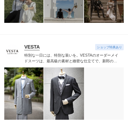
影ではご希望の場所でムービー、フォトの両方が撮影可
能です。
ドローンなどを使用しお二人だけの壮大なオー
プニングムービーを制作いたします。
VESTA
ショップ特典あり
特別な一日には、特別な装いを。
VESTAのオーダーメイ
ドスーツは、最高級の素材と緻密な仕立てで、新郎の魅
力を最大限に引き出します。自分史上、最高に輝く一着
を纏ってください。
VESTAは、銀座を拠点とするラグジ
ュアリーオーダーメイドブランドです。イタリアのデザ
イン、最高級生地と日本の熟練職人による仕立てを融合
し、新郎の特別な一日を彩るスーツ、タキシード、フロ
ックコートをご提案します。中でも注目は、挙式後にス
ーツとしてリメイク可能なフロックコートスーツ。結婚
式当日限りの装いではなく、その後のビジネスやフォー
マルシーンでも活躍し続ける一着を手にできます。式後
の思い出を纏いながら、新たな人生を歩む新郎にふさわ
しい、持続する価値のある装い。人生の節目を大切に