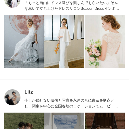
「もっと自由にドレス選びを楽しんでもらいたい」そん
な思いで立ち上げたドレスサロンBeacon Dress
インポー
トドレスならではの繊細なレースやビジューをあしらっ
たドレスを手の届く価格でご用意
NYで注目されているア
クセサリーブランドRANJANA KHAN、シューズブラン
ドbellabelle shoesなどインポートアイテムも取り扱って
おります
自由でおしゃれなウェディングを目指すすべて
の花嫁様へ
サロンでお待ちしております
Litz
今しか残せない映像と写真を永遠の形に
東京を拠点と
し、関東を中心に全国各地のロケーションでムービー&
フォト撮影、東京都内でスタジオフォト撮影を行なって
おります。
お好きなロケーションで前撮り、後撮り致し
ます。
【結婚式オープニングムービー】
ロケーション撮