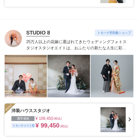
STUDIO 8
トキハナ割対象ショップ
25万人以上の花嫁に選ばれてきたウェディングフォトス
タジオ
スタジオエイトは、おふたりの新たな人生に彩り
を添える“最高のウェディングフォト”のお手伝いをさせ
ていただきます。
1枚の写真のチカラを信じて
洋装ハウススタジオ
¥ 109,450
通常価格
(税込)
¥ 99,450
トキハナメイト割
(税込)