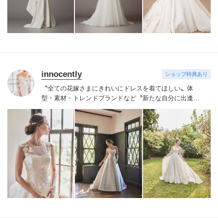
innocently
ショップ特典あり
〝全ての花嫁さまにきれいにドレスを着てほしい〟
体
型・素材・トレンドブランドなど〝新たな自分に出逢え
る〟幅広いラインナップが揃うinnocently。
素材・デザイ
ンにこだわったオリジナルドレスは3～23号まで展開。
国内外の有名デザイナーズドレスも多数取扱っており、
NYやミラノ・バルセロナからセレクトされたインポート
ドレスは全て日本人花嫁向けにサイズ調整。
さらに和装
は1903年創業からの伝統を受け継がれている厳選された
お着物や現代の薫りをちりばめた艶やかなコレクショ
ン。
すべての花嫁さまへ後悔しないお衣裳選びをお手伝
いさせて頂きます。