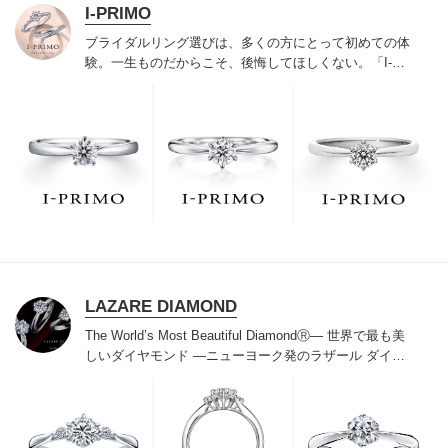
I-PRIMO
ブライダルリング選びは、多くの方にとって初めての体
験。一生ものだからこそ、後悔してほしくない。「I-
PRIMO（アイプリモ）」は、アジア最大級の展開エリア
を誇るブライダルリング専門店。「最初に訪れてよかっ
た」と思っていただける最高のサービスと豊富な品揃え
でお待ちしております。リング選びの最初の一歩をご一
緒に。まずは、アイプリモへ。
LAZARE DIAMOND
The World’s Most Beautiful DiamondⓇ
― 世界で最も美
しいダイヤモンド ―
ニューヨーク発のラザール ダイヤ
モンドは“世界三大カッターズブランド“のひとつに数え
られ120年を超えた今もなおダイヤモンドの美しい輝き
にこだわり続けています。私たちの願いは、この生涯変
わらないワン＆オンリーの輝きを幸せの象徴として、い