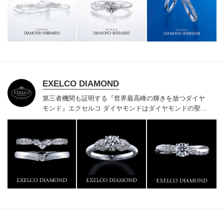
様にご満足いただけている、一生身に着けるための指輪
のクオリティや購入後のアフターサービスをぜひ一度店
頭でお確かめください。
EXELCO DIAMOND
第三者機関も証明する『世界最高峰の輝きを放つダイヤ
モンド』
エクセルコ ダイヤモンドはダイヤモンドの聖地
ベルギー発祥で200年以上の歴史がある真のカッターズ
ブランドで、約700種類の豊富な品揃えでブライダル専
門店としてリングのデザインや品質にもこだわっていま
す。おふたりに本物の輝きを一生身に着けていただきた
い想いで「ヴァージン・ダイヤモンド」「ハードプラチ
ナ」「保証内容」にこだわっています。