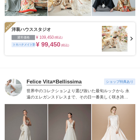
洋装ハウススタジオ
¥ 109,450
通常価格
(税込)
¥ 99,450
トキハナメイト割
(税込)
Felice Vita×Bellissima
ショップ特典あり
世界中のコレクションより選び抜いた最旬ルックから 永
遠のエレガンスドレスまで、その日一番美しく咲き誇る
花嫁にふさわしいドレスをご紹介いたします。
Felice
Vita×Bellissimaならではのこだわりのセレクトで、本物
志向の花嫁が納得するドレスをお届けし、手の届く贅沢
=ワンランク上の花嫁を演出致します。