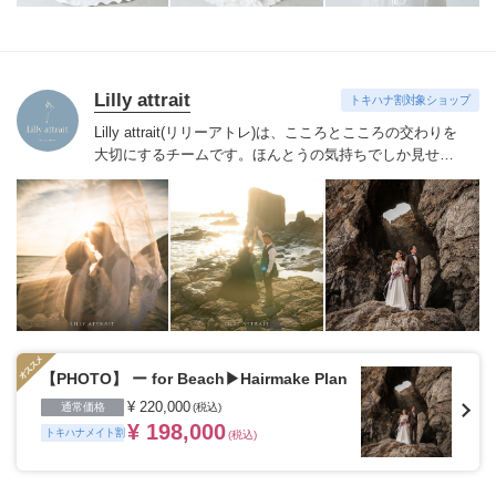
Lilly attrait
トキハナ割対象ショップ
Lilly attrait(リリーアトレ)は、こころとこころの交わりを
大切にするチームです。
ほんとうの気持ちでしか見せな
い表情や情景を記録することを得意とします。
【内容】
(詳細は各種プランをご覧ください)
・事前打ち合わ
せ・・・Zoomにてヒアリングを行います
・ロケ地・・・
全国各地(海外出張はお問い合わせください)
・Photo（前
撮）・・・全データレタッチ(150~300枚)・ウェルカムボ
ード作成
・Movie（前撮）・・・通常撮影＋ドローン撮
影(2~3分)
・Movie（当日）・・・当日ダイジェスト(8~30
分)
・Movie（当日）・・・当日エンドロール(2~3分)
・
Dress Rental・・・Dress＋Accessory(スタイリストがご
提案・ドレス試着OK)
・Tuxedo Rental・・・ジャケット
【PHOTO】 ー for Beach▶︎Hairmake Plan
＋パンツ＋ベスト＋タイ
・Hair Make・・・ヒアリングで
¥ 220,000
通常価格
(税込)
一番好きなスタイルを一緒に見つけましょう
¥ 198,000
トキハナメイト割
(税込)