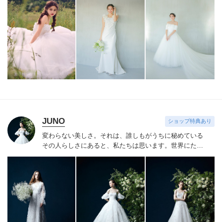
リジナルドレスはまだ見ぬ新しい自分の姿へと出会わせ
てくれます。
誰かの真似ではなくあなただからできるス
タイルへあなたにしかできないブライズスタイルへ導き
ます。
美しい白い花を咲かせ今よりずっと好きな自分
へ。
JUNO
ショップ特典あり
変わらない美しさ。それは、誰しもがうちに秘めている
その人らしさにあると、私たちは思います。
世界にたっ
たひと組のおふたりのこれまでと、これからの物語に思
いを馳せながら。おふたりの内面から輝き出すエレガン
ス、ことばにならない想いさえも織り込みながら。衣裳
をあわせる時間は、結婚式のその日だけではなく、その
先もつづくおふたりの人生を彩る時間。らしく輝く、自
信とよろこびに満ちたすべての幸せの瞬間のために。そ
の人らしさという、変わらない美しさを 私たちは求め