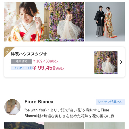
添える“最高のウェディングフォト”のお手伝いをさせて
いただきます。
1枚の写真のチカラを信じて
洋装ハウススタジオ
¥ 109,450
通常価格
(税込)
¥ 99,450
トキハナメイト割
(税込)
Fiore Bianca
ショップ特典あり
“be with You”イタリア語で”白い花”を意味するFiore
Bianca
純粋無垢な美しさを秘めた花嫁を花の蕾みに例え
白い花が咲くまでのストーリーをあなたと共に紡いでい
きます
世界を巡り出会ったデザイナーズブランドや、オ