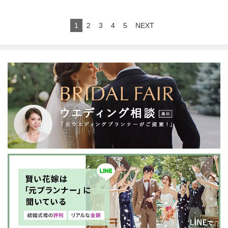
1
2
3
4
5
NEXT