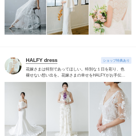
おります
自由でおしゃれなウェディングを目指すすべて
の花嫁様へ
サロンでお待ちしております
HALFY dress
ショップ特典あり
花嫁さまは特別であってほしい。特別な１日を彩り、色
褪せない想い出を。
花嫁さまの幸せをHALFYがお手伝い
いたします。
HALFYのドレスを見に纏うことでその人本
来の美しさを引きだし、ご自身の魅力に気づいて欲しい
と考えております。自分の魅力をもっと引き出したい、
自信を持って特別な１日を迎えたいという花嫁さまに見
つけて頂きたいです。