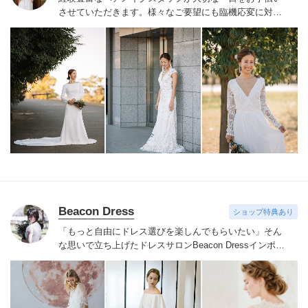
させていただきます。様々なご要望にも臨機応変に対応
し、人生で一番輝く笑顔を創り出します。
Beacon Dress
ショップ特典あり
「もっと自由にドレス選びを楽しんでもらいたい」そん
な思いで立ち上げたドレスサロンBeacon Dress
インポー
トドレスならではの繊細なレースやビジューをあしらっ
たドレスを手の届く価格でご用意
NYで注目されているア
クセサリーブランドRANJANA KHAN、シューズブラン
ドbellabelle shoesなどインポートアイテムも取り扱って