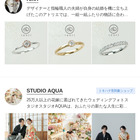
デザイナーと指輪職人の夫婦が自身の結婚を機に立ち上
げたこのアトリエでは、一組一組ふたりの物語に合わせ
た特別なリングを提案。研ぎ澄まされた感性と確かな品
質で、人と被りづらいふたりらしい世界に一つのリング
が出来上がる。ここで一緒に過ごした時間も大切な思い
出の一つに。
STUDIO AQUA
トキハナ割対象ショップ
25万人以上の花嫁に選ばれてきたウェディングフォトス
タジオ
スタジオAQUAは、おふたりの新たな人生に彩り
を添える“最高のウェディングフォト”のお手伝いをさせ
ていただきます。
1枚の写真のチカラを信じて