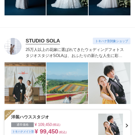
つづけています。
STUDIO SOLA
トキハナ割対象ショップ
25万人以上の花嫁に選ばれてきたウェディングフォトス
タジオ
スタジオSOLAは、おふたりの新たな人生に彩り
を添える“最高のウェディングフォト”のお手伝いをさせ
ていただきます。
1枚の写真のチカラを信じて
洋装ハウススタジオ
¥ 109,450
通常価格
(税込)
¥ 99,450
トキハナメイト割
(税込)