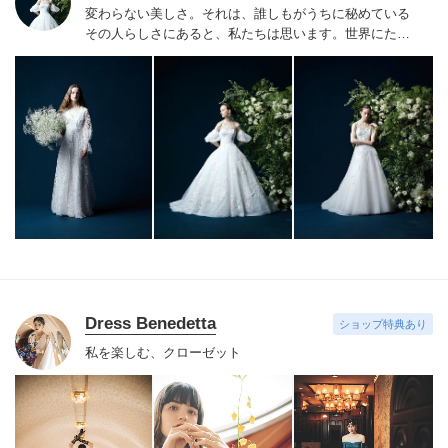
変わらない美しさ。それは、誰しもがうちに秘めている
その人らしさにあると、私たちは思います。
世界にたっ
たひと組のおふたりのこれまでと、これからの物語に思
いを馳せながら。おふたりの内面から輝き出すエレガン
ス、ことばにならない想いさえも織り込みながら。衣裳
をあわせる時間は、結婚式のその日だけではなく、その
先もつづくおふたりの人生を彩る時間。らしく輝く、自
信とよろこびに満ちたすべての幸せの瞬間のために。そ
の人らしさという、変わらない美しさを 私たちは求め
つづけています。
Dress Benedetta
ショップ特典あり
私を楽しむ、クローゼット