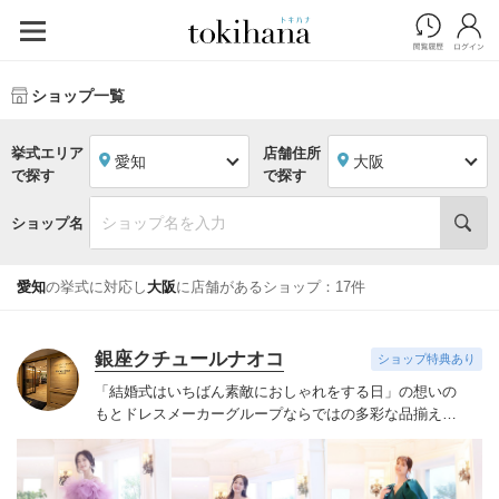
ショップ一覧
挙式エリア
店舗住所
愛知
大阪
で探す
で探す
ショップ名
愛知
の挙式に対応し
大阪
に店舗があるショップ：17件
銀座クチュールナオコ
ショップ特典あり
「結婚式はいちばん素敵におしゃれをする日」の想いの
もと
ドレスメーカーグループならではの多彩な品揃えで
こだわりをお持ちになる花嫁様のご要望にお応えいたし
ます。