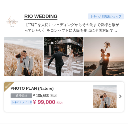
RIO WEDDING
トキハナ割対象ショップ
【""縁""を大切にウェディングからその先まで
皆様と繋が
っていたい】をコンセプトに
大阪を拠点に全国対応で活
動しています。
【キャンセル規定】
予約確定後~45日前:5
万円 (申込金にて相殺)
44日前~15日前:プラン料金の
50%
14日前~4日前:プラン料金の80%
3日前~当日:プラン
料金の100%
PHOTO PLAN (Nature)
¥ 105,600
通常価格
(税込)
¥ 99,000
トキハナメイト割
(税込)