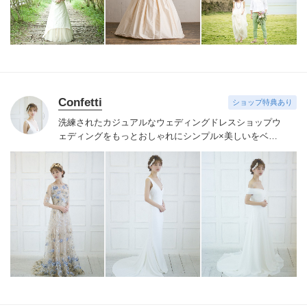
Confetti
ショップ特典あり
洗練されたカジュアルなウェディングドレスショップ
ウ
ェディングをもっとおしゃれにシンプル×美しいをベー
スにデザインしています。
大好きなドレスをよりお手頃
に。
心だけでなくお財布も喜ぶ工夫にも努めています。
特別なひと時を、自分らしく、ドキドキ心を躍らせて過
ごしてほしい。
その為に少しでもお手伝いをさせてくだ
さい。
Confetti Producers Yuko & Pearl