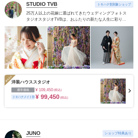
STUDIO TVB
トキハナ割対象ショップ
25万人以上の花嫁に選ばれてきたウェディングフォトス
タジオ
スタジオTVBは、おふたりの新たな人生に彩りを
添える“最高のウェディングフォト”のお手伝いをさせて
いただきます。
1枚の写真のチカラを信じて
洋装ハウススタジオ
¥ 109,450
通常価格
(税込)
¥ 99,450
トキハナメイト割
(税込)
JUNO
ショップ特典あり