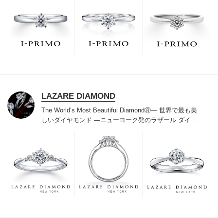
た」と思っていただける最高のサービスと豊富な品揃え
でお待ちしております。リング選びの最初の一歩をご一
緒に。まずは、アイプリモへ。
LAZARE DIAMOND
The World’s Most Beautiful DiamondⓇ
― 世界で最も美
しいダイヤモンド ―
ニューヨーク発のラザール ダイヤ
モンドは“世界三大カッターズブランド“のひとつに数え
られ120年を超えた今もなおダイヤモンドの美しい輝き
にこだわり続けています。私たちの願いは、この生涯変
わらないワン＆オンリーの輝きを幸せの象徴として、い
つも、ずっと、身に着けていただくことです。