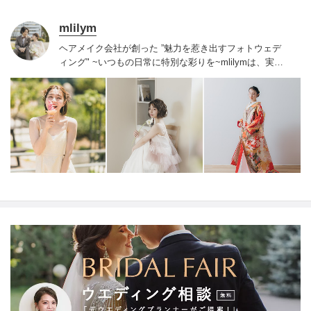
mlilym
ヘアメイク会社が創った ”魅力を惹き出すフォトウェデ
ィング" ~いつもの日常に特別な彩りを~
mlilymは、実力
と経験のあるクリエイターがそろっています、一人一人
に寄り添い、それぞれに合ったプランを提案させていた
だきます。
一日二組限定の貸し切りサロンなので、ゆっ
たりとお過ごしいただき、お子様連れも安心して撮影で
きます。
結婚式当日を担当してきたスタッフがばかり。
結婚式と同じおもてなしの心を持ち、写真、ヘアメイク
は人生で一番輝く結婚式と同じクオリティーでご提供い
たします。