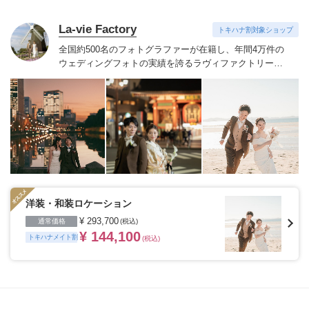
La-vie Factory
トキハナ割対象ショップ
全国約500名のフォトグラファーが在籍し、年間4万件の
ウェディングフォトの実績を誇るラヴィファクトリー。
技術だけでなく、おふたりの気持ちに寄りそい素敵な表
情を引き出すハートのあるフォトグラファーたち。お好
みのフォトグラファーをご指名いただけます。
季節を感
じる場所や開放感のあるロケーション、普段の服装でい
つもの二人の姿を思い出の場所、ヘアメイクや衣装など
が揃ったスタジオ、フィレンツェやパリ・ニューヨー
ク・ハワイ・グアムなど世界中の好きな国、こだわって
特別な一日の大切な瞬間を残したいカップルにおすすめ
です。
※ご契約会場によってはトキハナからのご紹介が
できない場合がございます。
洋装・和装ロケーション
¥ 293,700
通常価格
(税込)
¥ 144,100
トキハナメイト割
(税込)