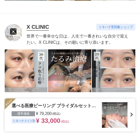
X CLINIC
トキハナ割対象ショップ
世界で一番幸せな日は、人生で一番きれいな自分で迎え
たい。
X CLINICは、その願いに寄り添います。
選べる医療ピーリング ブライダルセット（3
回）
¥ 79,200
通常価格
(税込)
¥ 33,000
トキハナメイト割
(税込)