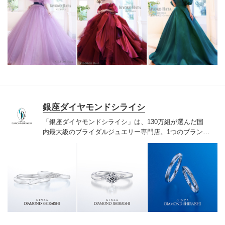
銀座ダイヤモンドシライシ
「銀座ダイヤモンドシライシ」は、130万組が選んだ国
内最大級のブライダルジュエリー専門店。1つのブランド
では国内最大級の700種類以上の豊富なデザインを取り
揃え、ふたりの「似合う」と「好き」を同時に叶えた満
足の選択ができる指輪をご提案しています。多くのお客
様にご満足いただけている、一生身に着けるための指輪
のクオリティや購入後のアフターサービスをぜひ一度店
頭でお確かめください。