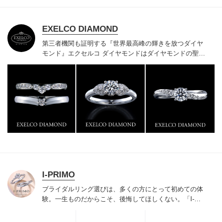
EXELCO DIAMOND
第三者機関も証明する『世界最高峰の輝きを放つダイヤ
モンド』
エクセルコ ダイヤモンドはダイヤモンドの聖地
ベルギー発祥で200年以上の歴史がある真のカッターズ
ブランドで、約700種類の豊富な品揃えでブライダル専
門店としてリングのデザインや品質にもこだわっていま
す。おふたりに本物の輝きを一生身に着けていただきた
い想いで「ヴァージン・ダイヤモンド」「ハードプラチ
ナ」「保証内容」にこだわっています。
I-PRIMO
ブライダルリング選びは、多くの方にとって初めての体
験。一生ものだからこそ、後悔してほしくない。「I-
PRIMO（アイプリモ）」は、アジア最大級の展開エリア
を誇るブライダルリング専門店。「最初に訪れてよかっ