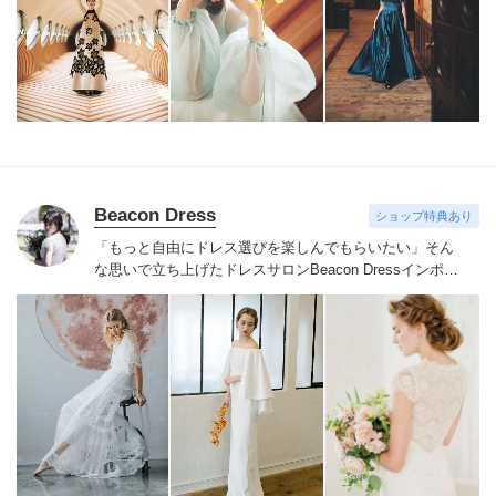
Beacon Dress
ショップ特典あり
「もっと自由にドレス選びを楽しんでもらいたい」そん
な思いで立ち上げたドレスサロンBeacon Dress
インポー
トドレスならではの繊細なレースやビジューをあしらっ
たドレスを手の届く価格でご用意
NYで注目されているア
クセサリーブランドRANJANA KHAN、シューズブラン
ドbellabelle shoesなどインポートアイテムも取り扱って
おります
自由でおしゃれなウェディングを目指すすべて
の花嫁様へ
サロンでお待ちしております