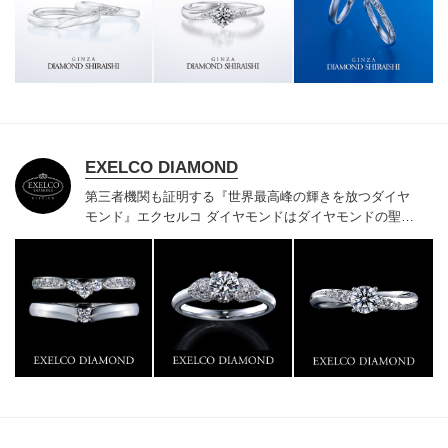
様にご満足いただけている、一生身に着けるための指輪
のクオリティや購入後のアフターサービスをぜひ一度店
頭でお確かめください。
EXELCO DIAMOND
第三者機関も証明する『世界最高峰の輝きを放つダイヤ
モンド』
エクセルコ ダイヤモンドはダイヤモンドの聖地
ベルギー発祥で200年以上の歴史がある真のカッターズ
ブランドで、約700種類の豊富な品揃えでブライダル専
門店としてリングのデザインや品質にもこだわっていま
す。おふたりに本物の輝きを一生身に着けていただきた
い想いで「ヴァージン・ダイヤモンド」「ハードプラチ
ナ」「保証内容」にこだわっています。