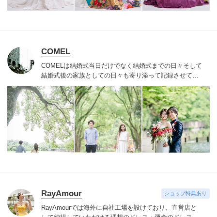
COMEL
COMELは結婚式当日だけでなく結婚式までの日々
そして
結婚式後の家族としての日々も寄り添って記録させてい
ただきます
温もりのある一生モノの映像を将来に残した
い方は是非！
RayAmour
ショップ特典あり
RayAmourでは海外に自社工場を設けており、直営店と