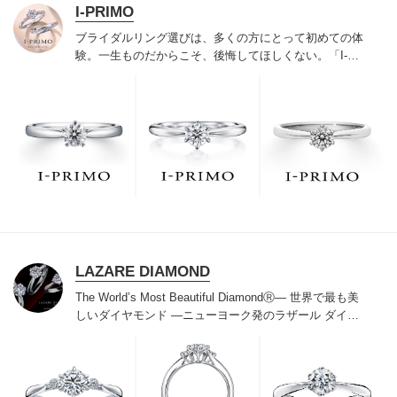
I-PRIMO
ブライダルリング選びは、多くの方にとって初めての体
験。一生ものだからこそ、後悔してほしくない。「I-
PRIMO（アイプリモ）」は、アジア最大級の展開エリア
を誇るブライダルリング専門店。「最初に訪れてよかっ
た」と思っていただける最高のサービスと豊富な品揃え
でお待ちしております。リング選びの最初の一歩をご一
緒に。まずは、アイプリモへ。
LAZARE DIAMOND
The World’s Most Beautiful DiamondⓇ
― 世界で最も美
しいダイヤモンド ―
ニューヨーク発のラザール ダイヤ
モンドは“世界三大カッターズブランド“のひとつに数え
られ120年を超えた今もなおダイヤモンドの美しい輝き
にこだわり続けています。私たちの願いは、この生涯変
わらないワン＆オンリーの輝きを幸せの象徴として、い