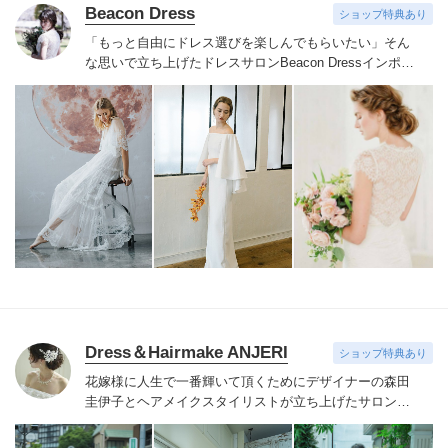
Beacon Dress
ショップ特典あり
「もっと自由にドレス選びを楽しんでもらいたい」そん
な思いで立ち上げたドレスサロンBeacon Dress
インポー
トドレスならではの繊細なレースやビジューをあしらっ
たドレスを手の届く価格でご用意
NYで注目されているア
クセサリーブランドRANJANA KHAN、シューズブラン
ドbellabelle shoesなどインポートアイテムも取り扱って
おります
自由でおしゃれなウェディングを目指すすべて
の花嫁様へ
サロンでお待ちしております
Dress＆Hairmake ANJERI
ショップ特典あり
花嫁様に人生で一番輝いて頂くためにデザイナーの森田
圭伊子とヘアメイクスタイリストが立ち上げたサロン
「ANJERI」。花嫁姿をドレスだけで完成させるのでは
なく小物やアクセサリー、ヘアメイクに至るまでトータ