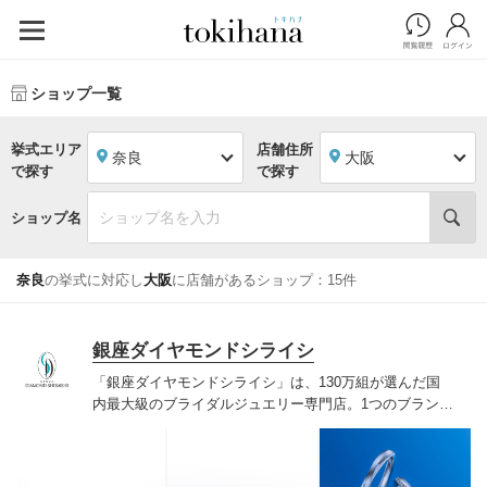
ショップ一覧
挙式エリア
店舗住所
奈良
大阪
で探す
で探す
ショップ名
奈良
の挙式に対応し
大阪
に店舗があるショップ：15件
銀座ダイヤモンドシライシ
「銀座ダイヤモンドシライシ」は、130万組が選んだ国
内最大級のブライダルジュエリー専門店。1つのブランド
では国内最大級の700種類以上の豊富なデザインを取り
揃え、ふたりの「似合う」と「好き」を同時に叶えた満
足の選択ができる指輪をご提案しています。多くのお客