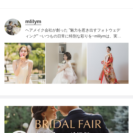
mlilym
ヘアメイク会社が創った ”魅力を惹き出すフォトウェデ
ィング" ~いつもの日常に特別な彩りを~
mlilymは、実力
と経験のあるクリエイターがそろっています、一人一人
に寄り添い、それぞれに合ったプランを提案させていた
だきます。
一日二組限定の貸し切りサロンなので、ゆっ
たりとお過ごしいただき、お子様連れも安心して撮影で
きます。
結婚式当日を担当してきたスタッフがばかり。
結婚式と同じおもてなしの心を持ち、写真、ヘアメイク
は人生で一番輝く結婚式と同じクオリティーでご提供い
たします。