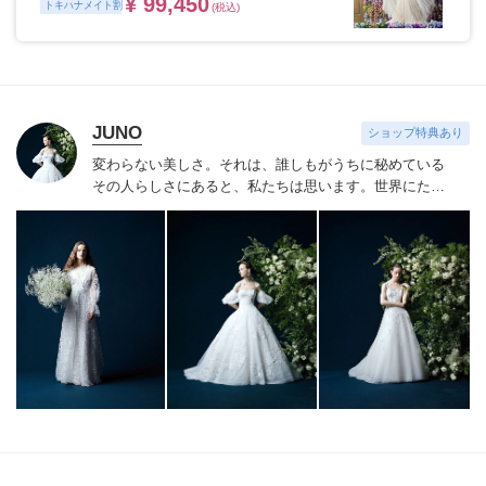
¥ 99,450
トキハナメイト割
(税込)
JUNO
ショップ特典あり
変わらない美しさ。それは、誰しもがうちに秘めている
その人らしさにあると、私たちは思います。
世界にたっ
たひと組のおふたりのこれまでと、これからの物語に思
いを馳せながら。おふたりの内面から輝き出すエレガン
ス、ことばにならない想いさえも織り込みながら。衣裳
をあわせる時間は、結婚式のその日だけではなく、その
先もつづくおふたりの人生を彩る時間。らしく輝く、自
信とよろこびに満ちたすべての幸せの瞬間のために。そ
の人らしさという、変わらない美しさを 私たちは求め
つづけています。