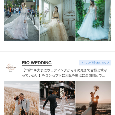
ルでコーディネートさせていただきます。他には無いあ
なただけのドレスオーダーや細部に至るまでのアレンジ
などご相談ください。
RIO WEDDING
トキハナ割対象ショップ
【""縁""を大切にウェディングからその先まで
皆様と繋が
っていたい】をコンセプトに
大阪を拠点に全国対応で活
動しています。
【キャンセル規定】
予約確定後~45日前:5
万円 (申込金にて相殺)
44日前~15日前:プラン料金の
50%
14日前~4日前:プラン料金の80%
3日前~当日:プラン
料金の100%