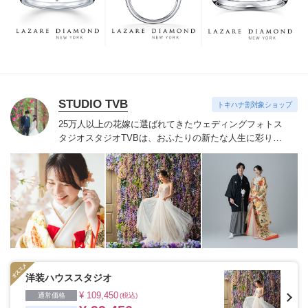
つも、ずっと、身に着けていただくことです。
STUDIO TVB
トキハナ割対象ショップ
25万人以上の花嫁に選ばれてきたウェディングフォトス
タジオ
スタジオTVBは、おふたりの新たな人生に彩りを
添える“最高のウェディングフォト”のお手伝いをさせて
いただきます。
1枚の写真のチカラを信じて
洋装ハウススタジオ
¥ 109,450
通常価格
(税込)