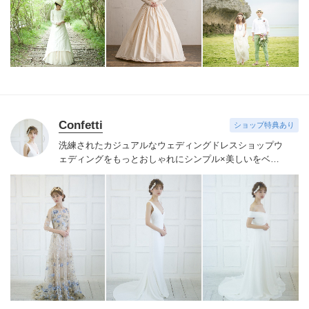
Confetti
ショップ特典あり
洗練されたカジュアルなウェディングドレスショップ
ウ
ェディングをもっとおしゃれにシンプル×美しいをベー
スにデザインしています。
大好きなドレスをよりお手頃
に。
心だけでなくお財布も喜ぶ工夫にも努めています。
特別なひと時を、自分らしく、ドキドキ心を躍らせて過
ごしてほしい。
その為に少しでもお手伝いをさせてくだ
さい。
Confetti Producers Yuko & Pearl