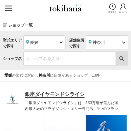
ショップ一覧
挙式エリア
店舗住所
愛媛
神奈川
で探す
で探す
ショップ名
愛媛
の挙式に対応し
神奈川
に店舗があるショップ：13件
銀座ダイヤモンドシライシ
「銀座ダイヤモンドシライシ」は、130万組が選んだ国
内最大級のブライダルジュエリー専門店。1つのブランド
では国内最大級の700種類以上の豊富なデザインを取り
揃え、ふたりの「似合う」と「好き」を同時に叶えた満
足の選択ができる指輪をご提案しています。多くのお客