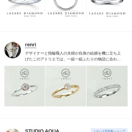
つも、ずっと、身に着けていただくことです。
renri
デザイナーと指輪職人の夫婦が自身の結婚を機に立ち上
げたこのアトリエでは、一組一組ふたりの物語に合わせ
た特別なリングを提案。研ぎ澄まされた感性と確かな品
質で、人と被りづらいふたりらしい世界に一つのリング
が出来上がる。ここで一緒に過ごした時間も大切な思い
出の一つに。
STUDIO AQUA
トキハナ割対象ショップ