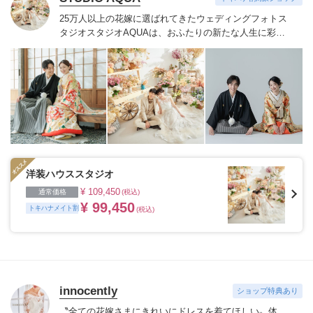
25万人以上の花嫁に選ばれてきたウェディングフォトス
タジオ
スタジオAQUAは、おふたりの新たな人生に彩り
を添える“最高のウェディングフォト”のお手伝いをさせ
ていただきます。
1枚の写真のチカラを信じて
洋装ハウススタジオ
¥ 109,450
通常価格
(税込)
¥ 99,450
トキハナメイト割
(税込)
innocently
ショップ特典あり
〝全ての花嫁さまにきれいにドレスを着てほしい〟
体