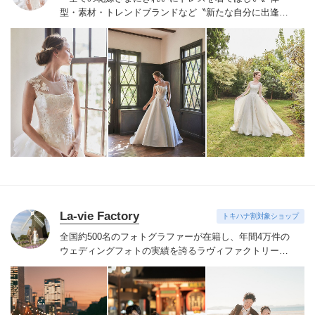
型・素材・トレンドブランドなど〝新たな自分に出逢え
る〟幅広いラインナップが揃うinnocently。
素材・デザイ
ンにこだわったオリジナルドレスは3～23号まで展開。
国内外の有名デザイナーズドレスも多数取扱っており、
NYやミラノ・バルセロナからセレクトされたインポート
ドレスは全て日本人花嫁向けにサイズ調整。
さらに和装
は1903年創業からの伝統を受け継がれている厳選された
お着物や現代の薫りをちりばめた艶やかなコレクショ
ン。
すべての花嫁さまへ後悔しないお衣裳選びをお手伝
いさせて頂きます。
La-vie Factory
トキハナ割対象ショップ
全国約500名のフォトグラファーが在籍し、年間4万件の
ウェディングフォトの実績を誇るラヴィファクトリー。
技術だけでなく、おふたりの気持ちに寄りそい素敵な表
情を引き出すハートのあるフォトグラファーたち。お好
みのフォトグラファーをご指名いただけます。
季節を感
じる場所や開放感のあるロケーション、普段の服装でい