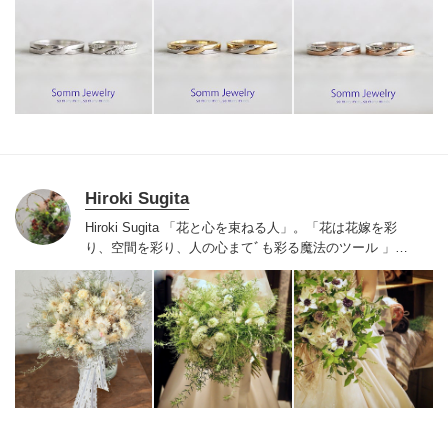
サポートを行います。
Hiroki Sugita
Hiroki Sugita 「花と心を束ねる人」。
「花は花嫁を彩
り、空間を彩り、人の心まてﾞも彩る魔法のツール 」を
信条に、東京、横浜を中心に全国で活躍するフローリス
ト。
予算に合わせた親身な提案で、新郎新婦さまの「叶
えたい」を形にします。花の力で、「生涯忘れない、心
に刻まれるwedding」そんな体験をお約束します 。