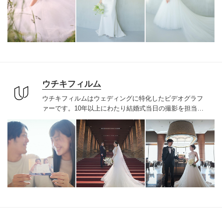
へ。
ウチキフィルム
ウチキフィルムはウェディングに特化したビデオグラフ
ァーです。
10年以上にわたり結婚式当日の撮影を担当さ
せていただくカップルへヒアリングをもとにオリジナル
な私服前撮りを提案してきました。
ご自宅やご実家、学
校に職場、2人のルーツを辿り結婚式の一日だけでなく人
生そのものを描く唯一無二な2人のためだけのウェディン
グムービーを提供しています。