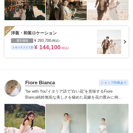
つもの二人の姿を思い出の場所、ヘアメイクや衣装など
が揃ったスタジオ、フィレンツェやパリ・ニューヨー
ク・ハワイ・グアムなど世界中の好きな国、こだわって
特別な一日の大切な瞬間を残したいカップルにおすすめ
です。
※ご契約会場によってはトキハナからのご紹介が
できない場合がございます。
洋装・和装ロケーション
¥ 293,700
通常価格
(税込)
¥ 144,100
トキハナメイト割
(税込)
Fiore Bianca
ショップ特典あり
“be with You”イタリア語で”白い花”を意味するFiore
Bianca
純粋無垢な美しさを秘めた花嫁を花の蕾みに例え
白い花が咲くまでのストーリーをあなたと共に紡いでい
きます
世界を巡り出会ったデザイナーズブランドや、オ
リジナルドレスはまだ見ぬ新しい自分の姿へと出会わせ
てくれます。
誰かの真似ではなくあなただからできるス
タイルへあなたにしかできないブライズスタイルへ導き
ます。
美しい白い花を咲かせ今よりずっと好きな自分