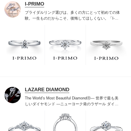
I-PRIMO
ブライダルリング選びは、多くの方にとって初めての体
験。一生ものだからこそ、後悔してほしくない。「I-
PRIMO（アイプリモ）」は、アジア最大級の展開エリア
を誇るブライダルリング専門店。「最初に訪れてよかっ
た」と思っていただける最高のサービスと豊富な品揃え
でお待ちしております。リング選びの最初の一歩をご一
緒に。まずは、アイプリモへ。
LAZARE DIAMOND
The World’s Most Beautiful DiamondⓇ
― 世界で最も美
しいダイヤモンド ―
ニューヨーク発のラザール ダイヤ
モンドは“世界三大カッターズブランド“のひとつに数え
られ120年を超えた今もなおダイヤモンドの美しい輝き
にこだわり続けています。私たちの願いは、この生涯変
わらないワン＆オンリーの輝きを幸せの象徴として、い