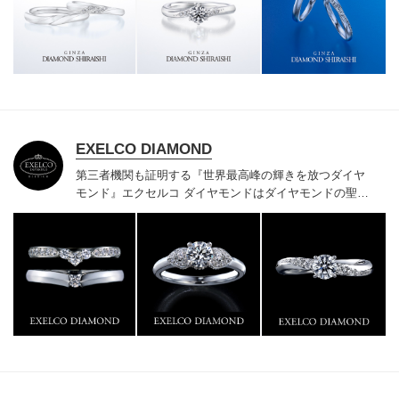
様にご満足いただけている、一生身に着けるための指輪
のクオリティや購入後のアフターサービスをぜひ一度店
頭でお確かめください。
EXELCO DIAMOND
第三者機関も証明する『世界最高峰の輝きを放つダイヤ
モンド』
エクセルコ ダイヤモンドはダイヤモンドの聖地
ベルギー発祥で200年以上の歴史がある真のカッターズ
ブランドで、約700種類の豊富な品揃えでブライダル専
門店としてリングのデザインや品質にもこだわっていま
す。おふたりに本物の輝きを一生身に着けていただきた
い想いで「ヴァージン・ダイヤモンド」「ハードプラチ
ナ」「保証内容」にこだわっています。