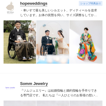
hopeweddings
ショップ特典あり
・車いすで最も美しいシルエット、ディティールを追求
しています。お体の状態を伺い、
サイズ調整をしてから
レンタルしていただくオーダーレンタル方式をとってい
ますので安心です。
☆こんな方におすすめ☆
・自分らし
いデザインのドレスが見つからない方（カスタムオーダ
ー、フルオーダーも可能です）
・バリアフリーで安全に
結婚式やフォトウェディングをしたい方
・ドレスのイメ
ージもよくわからないので相談したい方
【和装につ
いて】
和装は、当社のサービス介助士の特別着付けが必
要になります。会場によっては着付けが入れない場合も
ございます。
まずは会場決定の前にご試着・相談フォー
ムから「こちらでできますか？」とお気軽にご相談くだ
さい。
Somm Jewelry
『ソムジュエリー』は結婚指輪と婚約指輪を手作りでき
る専門店です。 私たちは『一人ひとりのお客様の想いを
かたちにオリジナルジュエリーを創ること』を使命に、
お二人で楽しみながら結婚指輪・婚約指輪を手作りする