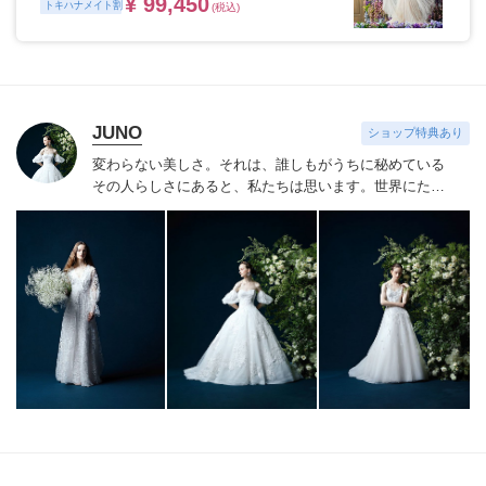
¥ 99,450
トキハナメイト割
(税込)
JUNO
ショップ特典あり
変わらない美しさ。それは、誰しもがうちに秘めている
その人らしさにあると、私たちは思います。
世界にたっ
たひと組のおふたりのこれまでと、これからの物語に思
いを馳せながら。おふたりの内面から輝き出すエレガン
ス、ことばにならない想いさえも織り込みながら。衣裳
をあわせる時間は、結婚式のその日だけではなく、その
先もつづくおふたりの人生を彩る時間。らしく輝く、自
信とよろこびに満ちたすべての幸せの瞬間のために。そ
の人らしさという、変わらない美しさを 私たちは求め
つづけています。