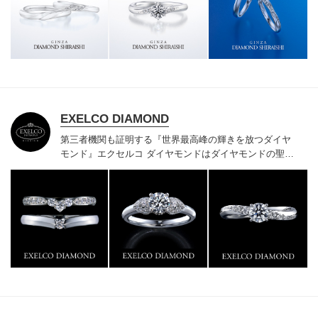
様にご満足いただけている、一生身に着けるための指輪
のクオリティや購入後のアフターサービスをぜひ一度店
頭でお確かめください。
EXELCO DIAMOND
第三者機関も証明する『世界最高峰の輝きを放つダイヤ
モンド』
エクセルコ ダイヤモンドはダイヤモンドの聖地
ベルギー発祥で200年以上の歴史がある真のカッターズ
ブランドで、約700種類の豊富な品揃えでブライダル専
門店としてリングのデザインや品質にもこだわっていま
す。おふたりに本物の輝きを一生身に着けていただきた
い想いで「ヴァージン・ダイヤモンド」「ハードプラチ
ナ」「保証内容」にこだわっています。