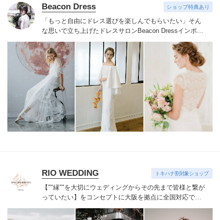
Beacon Dress
ショップ特典あり
「もっと自由にドレス選びを楽しんでもらいたい」そん
な思いで立ち上げたドレスサロンBeacon Dress
インポー
トドレスならではの繊細なレースやビジューをあしらっ
たドレスを手の届く価格でご用意
NYで注目されているア
クセサリーブランドRANJANA KHAN、シューズブラン
ドbellabelle shoesなどインポートアイテムも取り扱って
おります
自由でおしゃれなウェディングを目指すすべて
の花嫁様へ
サロンでお待ちしております
RIO WEDDING
トキハナ割対象ショップ
【""縁""を大切にウェディングからその先まで
皆様と繋が
っていたい】をコンセプトに
大阪を拠点に全国対応で活
動しています。
【キャンセル規定】
予約確定後~45日前:5
万円 (申込金にて相殺)
44日前~15日前:プラン料金の