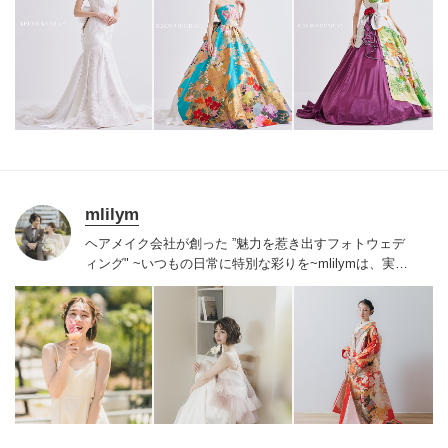
mlilym
ヘアメイク会社が創った ”魅力を惹き出すフォトウェデ
ィング" ~いつもの日常に特別な彩りを~
mlilymは、実力
と経験のあるクリエイターがそろっています、一人一人
に寄り添い、それぞれに合ったプランを提案させていた
だきます。
一日二組限定の貸し切りサロンなので、ゆっ
たりとお過ごしいただき、お子様連れも安心して撮影で
きます。
結婚式当日を担当してきたスタッフがばかり。
結婚式と同じおもてなしの心を持ち、写真、ヘアメイク
は人生で一番輝く結婚式と同じクオリティーでご提供い
たします。