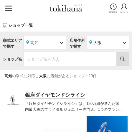
ショップ一覧
挙式エリア
店舗住所
高知
大阪
で探す
で探す
ショップ名
高知
の挙式に対応し
大阪
に店舗があるショップ：10件
銀座ダイヤモンドシライシ
「銀座ダイヤモンドシライシ」は、130万組が選んだ国
内最大級のブライダルジュエリー専門店。1つのブランド
では国内最大級の700種類以上の豊富なデザインを取り
揃え、ふたりの「似合う」と「好き」を同時に叶えた満
足の選択ができる指輪をご提案しています。多くのお客