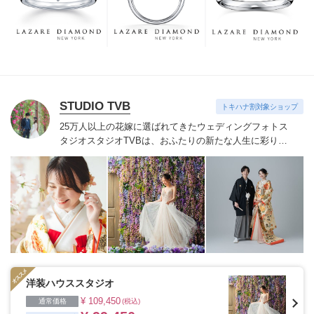
つも、ずっと、身に着けていただくことです。
STUDIO TVB
トキハナ割対象ショップ
25万人以上の花嫁に選ばれてきたウェディングフォトス
タジオ
スタジオTVBは、おふたりの新たな人生に彩りを
添える“最高のウェディングフォト”のお手伝いをさせて
いただきます。
1枚の写真のチカラを信じて
洋装ハウススタジオ
¥ 109,450
通常価格
(税込)