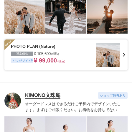
50%
14日前~4日前:プラン料金の80%
3日前~当日:プラン
料金の100%
PHOTO PLAN (Nature)
¥ 105,600
通常価格
(税込)
¥ 99,000
トキハナメイト割
(税込)
KIMONO文珠庵
ショップ特典あり
オーダードレスはできるだけご予算内でデザインいたし
ます。
まずはご相談ください。お着物をお持ちでない場
合は当店でご用意させていただきます。