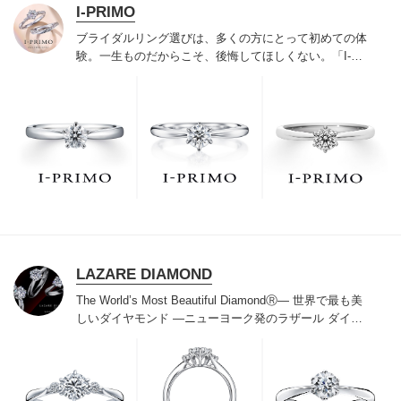
I-PRIMO
ブライダルリング選びは、多くの方にとって初めての体
験。一生ものだからこそ、後悔してほしくない。「I-
PRIMO（アイプリモ）」は、アジア最大級の展開エリア
を誇るブライダルリング専門店。「最初に訪れてよかっ
た」と思っていただける最高のサービスと豊富な品揃え
でお待ちしております。リング選びの最初の一歩をご一
緒に。まずは、アイプリモへ。
LAZARE DIAMOND
The World’s Most Beautiful DiamondⓇ
― 世界で最も美
しいダイヤモンド ―
ニューヨーク発のラザール ダイヤ
モンドは“世界三大カッターズブランド“のひとつに数え
られ120年を超えた今もなおダイヤモンドの美しい輝き
にこだわり続けています。私たちの願いは、この生涯変
わらないワン＆オンリーの輝きを幸せの象徴として、い