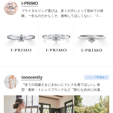
I-PRIMO
ブライダルリング選びは、多くの方にとって初めての体
験。一生ものだからこそ、後悔してほしくない。「I-
PRIMO（アイプリモ）」は、アジア最大級の展開エリア
を誇るブライダルリング専門店。「最初に訪れてよかっ
た」と思っていただける最高のサービスと豊富な品揃え
でお待ちしております。リング選びの最初の一歩をご一
緒に。まずは、アイプリモへ。
innocently
ショップ特典あり
〝全ての花嫁さまにきれいにドレスを着てほしい〟
体
型・素材・トレンドブランドなど〝新たな自分に出逢え
る〟幅広いラインナップが揃うinnocently。
素材・デザイ
ンにこだわったオリジナルドレスは3～23号まで展開。
国内外の有名デザイナーズドレスも多数取扱っており、
NYやミラノ・バルセロナからセレクトされたインポート