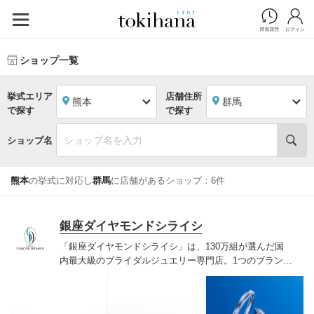
ショップ一覧
挙式エリア
店舗住所
熊本
群馬
で探す
で探す
ショップ名
熊本
の挙式に対応し
群馬
に店舗があるショップ：6件
銀座ダイヤモンドシライシ
「銀座ダイヤモンドシライシ」は、130万組が選んだ国
内最大級のブライダルジュエリー専門店。1つのブランド
では国内最大級の700種類以上の豊富なデザインを取り
揃え、ふたりの「似合う」と「好き」を同時に叶えた満
足の選択ができる指輪をご提案しています。多くのお客