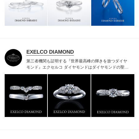
様にご満足いただけている、一生身に着けるための指輪
のクオリティや購入後のアフターサービスをぜひ一度店
頭でお確かめください。
EXELCO DIAMOND
第三者機関も証明する『世界最高峰の輝きを放つダイヤ
モンド』
エクセルコ ダイヤモンドはダイヤモンドの聖地
ベルギー発祥で200年以上の歴史がある真のカッターズ
ブランドで、約700種類の豊富な品揃えでブライダル専
門店としてリングのデザインや品質にもこだわっていま
す。おふたりに本物の輝きを一生身に着けていただきた
い想いで「ヴァージン・ダイヤモンド」「ハードプラチ
ナ」「保証内容」にこだわっています。