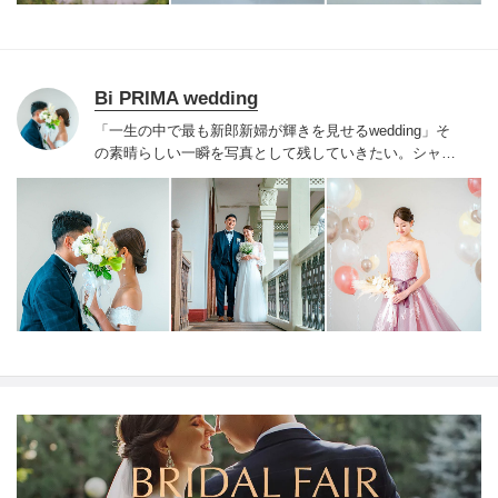
Bi PRIMA wedding
「一生の中で最も新郎新婦が輝きを見せるwedding」そ
の素晴らしい一瞬を写真として残していきたい。
シャッ
ターを切った瞬間、まるでその場所にいるお二人の気持
ち、あたたかさ、優しい声までも聞こえてくるようなそ
んな大事な一瞬を大切に切り取って参ります。
あなたの
「一生の宝物」そんな最高のフォトウェディングをお届
けすることをお約束いたします。