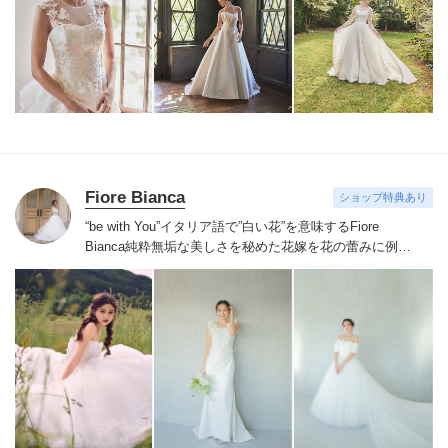
ドレスは全て日本人花嫁向けにサイズ調整。
さらに和装
は1903年創業からの伝統を受け継がれている厳選された
お着物や現代の薫りをちりばめた艶やかなコレクショ
ン。
すべての花嫁さまへ後悔しないお衣裳選びをお手伝
いさせて頂きます。
Fiore Bianca
ショップ特典あり
“be with You”イタリア語で”白い花”を意味するFiore
Bianca
純粋無垢な美しさを秘めた花嫁を花の蕾みに例え
白い花が咲くまでのストーリーをあなたと共に紡いでい
きます
世界を巡り出会ったデザイナーズブランドや、オ
リジナルドレスはまだ見ぬ新しい自分の姿へと出会わせ
てくれます。
誰かの真似ではなくあなただからできるス
タイルへあなたにしかできないブライズスタイルへ導き
ます。
美しい白い花を咲かせ今よりずっと好きな自分
へ。