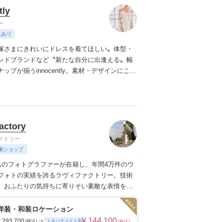
tly
ー
典あり
嫁さまにきれいにドレスを着てほしい〟
体型・
ンドブランドなど〝新たな自分に出逢える〟幅
プが揃うinnocently。
素材・デザインにこだ
ジナルドレスは3～23号まで展開。
国内外の有名
ズドレスも多数取扱っており、NYやミラノ・バ
らセレクトされたインポートドレスは全て日本
にサイズ調整。
さらに和装は1903年創業からの
actory
継がれている厳選されたお着物や現代の薫りを
艶やかなコレクション。
すべての花嫁さまへ後
クトリー
衣裳選びをお手伝いさせて頂きます。
象ショップ
0名のフォトグラファーが在籍し、年間4万件のウ
フォトの実績を誇るラヴィファクトリー。
技術
、おふたりの気持ちに寄りそい素敵な表情を引
トのあるフォトグラファーたち。お好みのフォ
ーをご指名いただけます。
季節を感じる場所や
洋装・和装ロケーション
るロケーション、普段の服装でいつもの二人の
¥ 144,100
¥ 293,700
トキハナメイト割
(税込)
(税込)