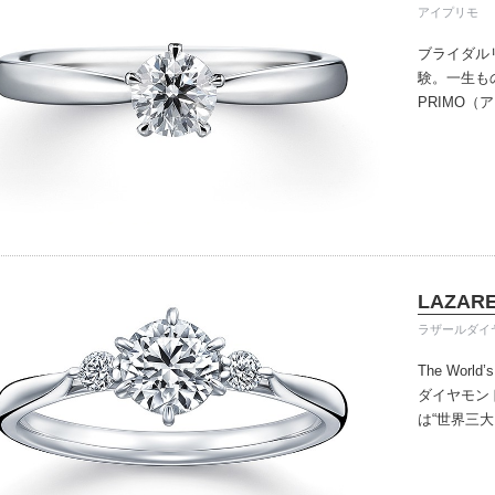
アイプリモ
ブライダル
験。一生も
PRIMO
誇るブライ
と思ってい
ちしており
ずは、アイ
LAZARE
ラザールダイ
The World’
ダイヤモン
は“世界三
を超えた今
けています
オンリーの