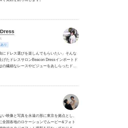
Dress
ス
典あり
由にドレス選びを楽しんでもらいたい」そんな
げたドレスサロンBeacon Dress
インポートド
はの繊細なレースやビジューをあしらったドレ
く価格でご用意
NYで注目されているアクセサリ
NJANA KHAN、シューズブランドbellabelle
などインポートアイテムも取り扱っております
自由
なウェディングを目指すすべての花嫁様へ
サロ
しております
ない映像と写真を永遠の形に
東京を拠点とし、
に全国各地のロケーションでムービー&フォト