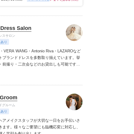
の場所、ヘアメイクや衣装などが揃ったスタジ
ンツェやパリ・ニューヨーク・ハワイ・グアム
の好きな国、こだわって特別な一日の大切な瞬
いカップルにおすすめです。
※ご契約会場によ
Dress Salon
ハナからのご紹介ができない場合がございま
レスサロン
典あり
hav・VERA WANG・Antonio Riva・LAZAROなど
トブランドドレスを多数取り揃えています。挙
・前撮り・二次会などのお貸出しも可能です。
ラードレスも取り揃えています。
ドレスをレン
ただいたお客様にはヘッドアクセサリー・イヤ
アス・シューズ・ベールが無料で付きます。
 Groom
ドグルーム
典あり
ヘアメイクスタッフが大切な一日をお手伝いさ
きます。様々なご要望にも臨機応変に対応し、
輝く笑顔を創り出します。