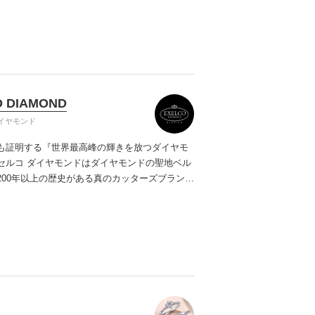
ご提案しています。多くのお客様にご満足いた
ムービーショップ一覧
、一生身に着けるための指輪のクオリティや購
ターサービスをぜひ一度店頭でお確かめくださ
O DIAMOND
イヤモンド
も証明する『世界最高峰の輝きを放つダイヤモ
セルコ ダイヤモンドはダイヤモンドの聖地ベル
200年以上の歴史がある真のカッターズブランド
0種類の豊富な品揃えでブライダル専門店としてリ
インや品質にもこだわっています。おふたりに
を一生身に着けていただきたい想いで「ヴァー
ヤモンド」「ハードプラチナ」「保証内容」に
います。