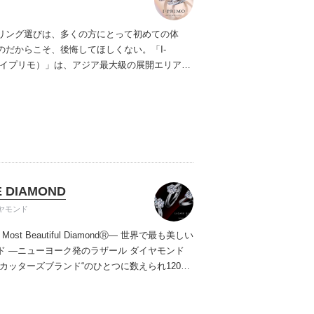
リング選びは、多くの方にとって初めての体
のだからこそ、後悔してほしくない。「I-
（アイプリモ）」は、アジア最大級の展開エリアを
ダルリング専門店。「最初に訪れてよかった」
ただける最高のサービスと豊富な品揃えでお待
ます。リング選びの最初の一歩をご一緒に。ま
プリモへ。
 DIAMOND
ヤモンド
s Most Beautiful DiamondⓇ
― 世界で最も美しい
ド ―
ニューヨーク発のラザール ダイヤモンド
大カッターズブランド“のひとつに数えられ120年
もなおダイヤモンドの美しい輝きにこだわり続
。私たちの願いは、この生涯変わらないワン＆
輝きを幸せの象徴として、いつも、ずっと、身