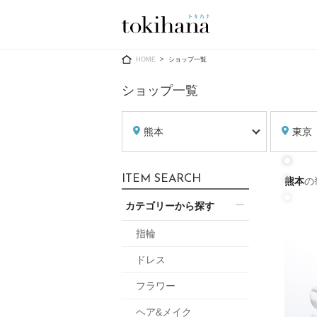
Ring
Dress
HOME
ショップ一覧
ショップ一覧
熊本
東京
婚約指輪
ウエディン
ITEM SEARCH
熊本
の
ウエディン
結婚指輪
送）
カテゴリーから探す
すべてのアイテム
カラードレ
指輪ショップ一覧
指輪
カラードレ
ドレス
和装
メンズ
フラワー
メンズ
（メー
ヘア&メイク