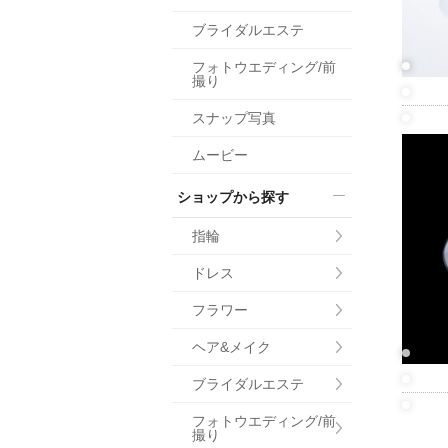
小物
ブライダルエステ
すべてのア
フォトウエディング/前
ドレスショ
撮り
スナップ写真
ムービー
ショップから探す
指輪
ドレス
フラワー
ヘア&メイク
ブライダルエステ
フォトウエディング/前
撮り