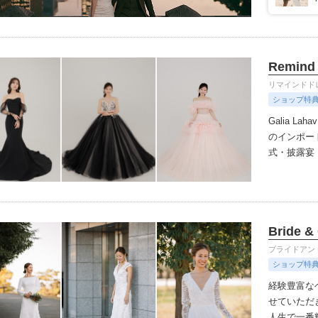
姿を思い出
オ、フィレ
など世界中
間を残した
Remind 
ってはトキ
リマインドド
す。
ショップ特
Galia La
のインポー
式・披露宴
その他、カ
タルしてい
リング・ピ
Bride &
ブライドアン
ショップ特
経験豊富な
せていただ
人生で一番