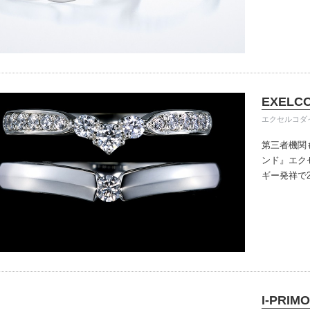
きる指輪を
だけている
イテム
入後のアフ
ップ一覧
い。
EXELC
エクセルコダ
第三者機関
ンド』
エク
ギー発祥で
で、約70
ングのデザ
本物の輝き
ジン・ダイ
こだわって
I-PRIMO