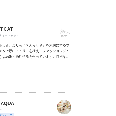
ただくことです。
ST,CAT
ティーキャット
らしさ」よりも「２人らしさ」を大切にするブ
々木上原にアトリエを構え、ファッションジュ
うな結婚・婚約指輪を作っています。特別なも
て、無理にキラキラしてなくても良いと思うの
の着こなしに合わせて、ファッションリングの
んでもらいたいから、作っているのは手作業の
みを効かせたナチュラルモダンなデザイン。シ
練されたラインナップです。
 AQUA
ア
象ショップ