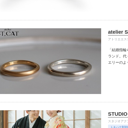
に着けてい
atelier 
アトリエエス
「結婚指輪
ランド。代
エリーのよ
のだからっ
です。普段
ように楽し
有機的な歪
ンプルで洗
STUDIO
スタジオアク
トキハナ割対