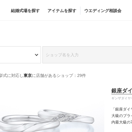
結婚式場を探す
アイテムを探す
ウエディング相談会
Flower
Beauty
グドレス
ブーケ
ヘア&メイク
挙式に対応し
東京
に店舗があるショップ：29件
グドレス
（メーカー直
会場装花
ブライダルエステ
すべてのアイテム
ヘア&メイクショッ
銀座ダ
ス
フラワーショップ一覧
ブライダルエステシ
ギンザダイヤ
ス
（メーカー直送）
「銀座ダイ
大級のブラ
内最大級の
カー直送）
りの「似合