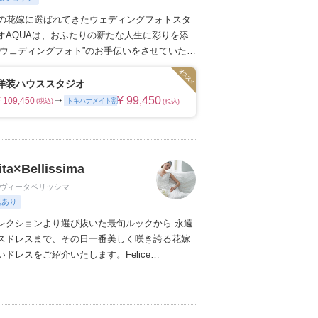
上の花嫁に選ばれてきたウェディングフォトスタ
オAQUAは、おふたりの新たな人生に彩りを添
のウェディングフォト”のお手伝いをさせていただ
枚の写真のチカラを信じて
洋装ハウススタジオ
¥ 99,450
¥ 109,450
トキハナメイト割
(税込)
(税込)
ita×Bellissima
 ヴィータベリッシマ
典あり
レクションより選び抜いた最旬ルックから 永遠
スドレスまで、その日一番美しく咲き誇る花嫁
いドレスをご紹介いたします。
Felice
llissimaならではのこだわりのセレクトで、本物志
納得するドレスをお届けし、手の届く贅沢=ワン
花嫁を演出致します。