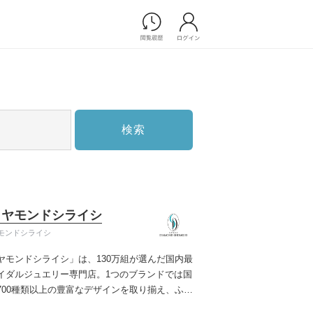
Photograph
フォトウエディング
前撮り/後撮り
家族フォト/ペット撮影
検索
スナップ写真
フォトウエディング/前撮りショ
ップ一覧
スナップ写真ショップ一覧
プ一覧
イヤモンドシライシ
ョップ一覧
モンドシライシ
Movie
ヤモンドシライシ」は、130万組が選んだ国内最
演出映像
イダルジュエリー専門店。1つのブランドでは国
記録映像
700種類以上の豊富なデザインを取り揃え、ふた
すべてのアイテム
う」と「好き」を同時に叶えた満足の選択がで