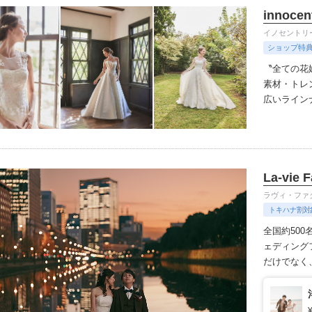
innocen
イノセントリ
ショップ特
〝全ての花
素材・トレ
広いラインナッ
わったオリ
デザイナー
ルセロナか
人花嫁向け
La-vie F
伝統を受け
ちりばめた
ラヴィ・ファ
悔しないお
トキハナ割対
全国約50
ェディング
だけでなく
き出すハー
トグラファ
開放感のあ