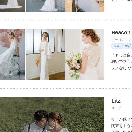
Beacon 
ビーコンドレ
ショップ特
「もっと自
思いで立ち上
レスならで
スを手の届
ーブランドRA
shoes
でおしゃれ
Litz
ンでお待ち
リッツ
今しか残せ
関東を中心