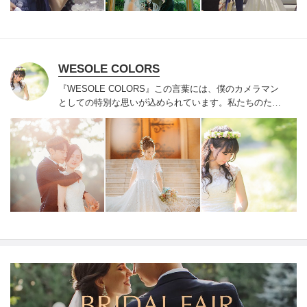
WESOLE COLORS
『WESOLE COLORS』この言葉には、僕のカメラマン
としての特別な思いが込められています。
私たちのたっ
た一つの色。誰1人として同じ歴史、同じ経験、暮らして
きた環境、大事にしていることが全て一緒の人は存在し
ないと思っています。だからこそ、その人の人生は、そ
の人だけの特別なもの。
色だって同じ。同じように見え
る色でも少しづつ違う色合いを見せてくれるし、掛け合
わせる色次第で無限の広がりを見せてくれます。
だか
ら、世界でたったひとつの大切な思いを、色に例え、こ
の名前をつけました。
そして、その人だけの特別な、世
界にたったひとつの想いを写真に残したい。
その人にと
ってその写真が一生の宝物となっていってほしい。
とい
う熱い想いを胸に独立しました。