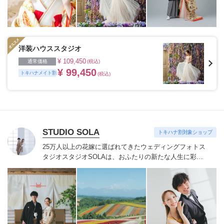
洋装ハウススタジオ
¥ 109,450
通常価格
(税込)
¥ 99,450
トキハナメイト割
(税込)
STUDIO SOLA
トキハナ割対象ショップ
25万人以上の花嫁に選ばれてきたウェディングフォトス
タジオ
スタジオSOLAは、おふたりの新たな人生に彩り
を添える“最高のウェディングフォト”のお手伝いをさせ
ていただきます。
1枚の写真のチカラを信じて