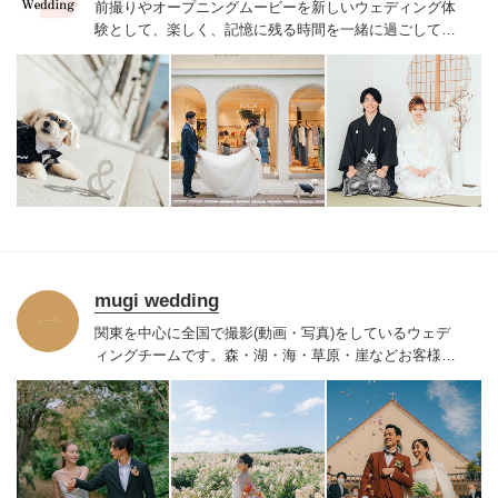
前撮りやオープニングムービーを新しいウェディング体
験として、楽しく、記憶に残る時間を一緒に過ごしてい
ただきます。
前撮り写真やオープニングムービーをお客
様と一緒に作るプロジェクトとして考えており、準備〜
当日〜納品まで常に「お二人の叶えたい」をヒアリング
し続け、一緒に形にします。
★悪天候等による日程変更
は無料で対応いたします。
キャンセル料：1か月〜２週
間前 50％ 2週間前～当日（延期後） 100％
mugi wedding
関東を中心に全国で撮影(動画・写真)をしているウェデ
ィングチームです。
森・湖・海・草原・崖などお客様が
撮影したい
ロケーションにて私たちが出張撮影をいたし
ます。
お2人だけのコンセプトを余すことなく動画・写真
で表現し、オーダーメイドの作品をお届けいたします。
「色褪せない想い出を」をご一緒に創り上げていきませ
んか。
【キャンセル規定】
ご契約日から撮影日の31日前
まで→キャンセル料は発生しません。
撮影日の30日前か