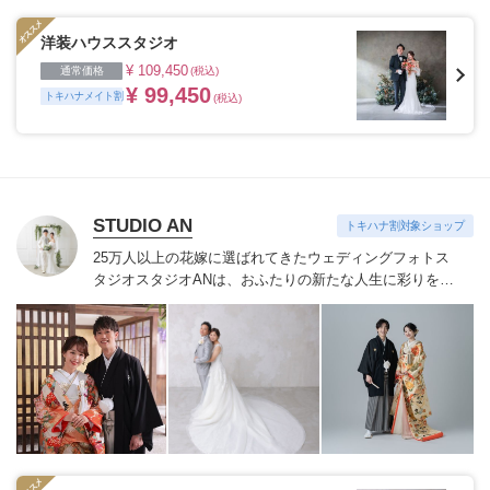
洋装ハウススタジオ
¥ 109,450
通常価格
(税込)
¥ 99,450
トキハナメイト割
(税込)
STUDIO AN
トキハナ割対象ショップ
25万人以上の花嫁に選ばれてきたウェディングフォトス
タジオ
スタジオANは、おふたりの新たな人生に彩りを添
える“最高のウェディングフォト”のお手伝いをさせてい
ただきます。
1枚の写真のチカラを信じて