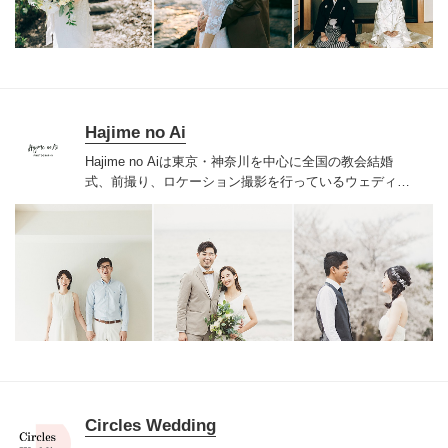
もらえる写真にしたい！
自分史上最高の自分に出会える
ように
最高に楽しい空間を過ごしてもらえるように
いつ
ものおふたりに、少し彩りを添えて
""らしさ""を大切に
想いを込めて
素敵な瞬間をキリトります✨
楽しくココロ
踊る 撮影体験をお届けします！
撮影を一緒に心から楽し
みましょう♡
Hajime no Ai
Hajime no Aiは東京・神奈川を中心に
全国の教会結婚
式、前撮り、ロケーション撮影を行っている
ウェディン
グフォトチームです
何気ない日常から大切な記念日ま
で…
何十年後もずっと飾っていられて
みなさんがいつで
も原点に戻れるような
一生の宝物フォトを届けることが
私たちの願いです
【キャンセル規定】
結婚式撮影の場
合
・ご契約日〜２ヶ月前まで 内金の3万円
・２ヶ月
前〜１ヶ月前まで お申し込みプランの半額
・１ヶ月
その他の撮影プラン
の場合
・撮影1ヶ月前〜1週間前 撮影料金の50%
・撮影
1週間前〜当日 撮影料金の100%
Circles Wedding