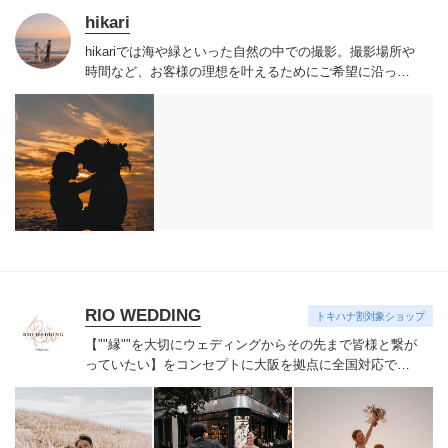
ィルス感染で
結婚式や撮影の催行が不可能になった場
hikari
合、1年以内の延期を前提として、キャンセル料金は無料
hikariでは海や緑といった自然の中での撮影。
撮影場所や
とさせて頂きます。
催行されなかった場合はキャンセル
時間など、お客様の理想を叶えるために
ご希望に沿った
料金を請求させて頂きます。
＊＊特記事項＊＊
フォトグ
撮影をこころがけております。
撮影場所は自由自在。日
ラファーの急な体調変化や人災・天災・テロ・デモ等の
本全国。海外。どこへでも。
不可抗力なトラブルにより撮影が不可能となった場合。
撮影金額の100%を限度にお返しさせて頂きます。
また
その場合は誠意を持って可能な限り別フォトグラファー
の手配の対応をさせて頂きます。
機材トラブル・その他
要因によってデータがお渡しできない場合。
撮影金額の
100%を限度にお返しさせて頂きます。
またスナップ撮影
（動きながら瞬間的に撮る技法）という性質上、
全ての
瞬間の切り取りを100%保証するものではありません。
ご
理解を賜ります様、宜しくお願い致します。
＊＊お支
払い方法＊＊
お申し込みから → 当日の3日前までに、
RIO WEDDING
トキハナ割対象ショップ
全額銀行へのお振込をお願い致します。
尚、振り込み
手数料はお客様でご負担頂きます様、宜しくお願い致し
【""縁""を大切にウェディングからその先まで
皆様と繋が
ます。
当日を越えてのお支払いも受付致します。その場
っていたい】をコンセプトに
大阪を拠点に全国対応で活
合はお早めにお申し出下さい。
動しています。
【キャンセル規定】
予約確定後~45日前:5
万円 (申込金にて相殺)
44日前~15日前:プラン料金の
50%
14日前~4日前:プラン料金の80%
3日前~当日:プラン
料金の100%