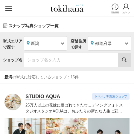
スナップ写真ショップ一覧
挙式エリア
店舗住所
新潟
都道府県
で探す
で探す
ショップ名
新潟
の挙式に対応しているショップ：16件
STUDIO AQUA
トキハナ割対象ショップ
25万人以上の花嫁に選ばれてきたウェディングフォトス
タジオ
スタジオAQUAは、おふたりの新たな人生に彩り
を添える“最高のウェディングフォト”のお手伝いをさせ
ていただきます。
1枚の写真のチカラを信じて