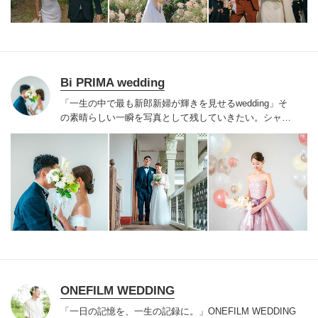
ら８日前まで→お見積額の50％
撮影日の７日前から前日
まで→お見積額の75％
撮影日当日→お見積額の100％
Bi PRIMA wedding
「一生の中で最も新郎新婦が輝きを見せるwedding」そ
の素晴らしい一瞬を写真として残していきたい。
シャッ
ターを切った瞬間、まるでその場所にいるお二人の気持
ち、あたたかさ、優しい声までも聞こえてくるようなそ
んな大事な一瞬を大切に切り取って参ります。
あなたの
「一生の宝物」そんな最高のフォトウェディングをお届
けすることをお約束いたします。
ONEFILM WEDDING
「一日の記憶を、一生の記録に。」
ONEFILM WEDDING