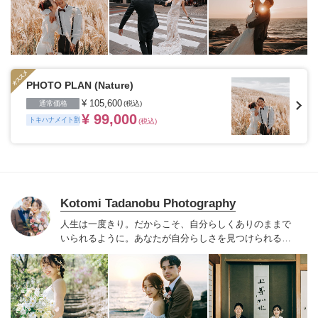
PHOTO PLAN (Nature)
¥ 105,600
通常価格
(税込)
¥ 99,000
トキハナメイト割
(税込)
Kotomi Tadanobu Photography
人生は一度きり。
だからこそ、
自分らしくありのままで
いられるように。
あなたが自分らしさを見つけられるよ
うに。
トキメク瞬間や感動する瞬間がたくさんある人生
って素敵だなと思うんです。
だからこそ、私の写真や人
柄を通して
トキメキ、感動してもらえる瞬間が増えたら
嬉しいなと思っています。
写真を見返した時に、
この日
の想い出を思い出すとともに
""私たちらしい""って思って