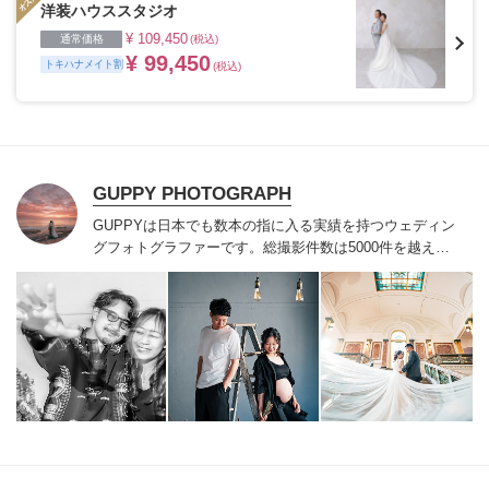
洋装ハウススタジオ
¥ 109,450
通常価格
(税込)
¥ 99,450
トキハナメイト割
(税込)
GUPPY PHOTOGRAPH
GUPPYは日本でも数本の指に入る実績を持つ
ウェディン
グフォトグラファーです。
総撮影件数は5000件を越え、
たくさんのお客様はもちろんのこと、
有名人のウェディ
ングから雑誌の撮影、企業撮影等も行っております。
オ
ーナーとして完全貸切のカセットフォトサロンを運営し
ており
お二人やご家族が安心して過ごせる空間が名古屋
丸の内にございます。
どんな撮影でもお気軽にご相談下
さい。
＊＊キャンセル規定＊＊
受注確定日から挙式日
（撮影日）〜14日以上まで・・・販売価格の20%
挙式日
当日（撮影日）から数えて14日未満〜2日前まで・・・
販売価格の40%
挙式日（撮影日）前日・当日・・・販売
価格の80%
ただし、2親等以内の身内様の不幸、新郎新
婦/撮影されるご本人様の不慮の事故、２類相当以上のウ