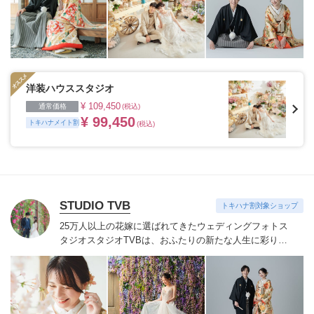
洋装ハウススタジオ
¥ 109,450
通常価格
(税込)
¥ 99,450
トキハナメイト割
(税込)
STUDIO TVB
トキハナ割対象ショップ
25万人以上の花嫁に選ばれてきたウェディングフォトス
タジオ
スタジオTVBは、おふたりの新たな人生に彩りを
添える“最高のウェディングフォト”のお手伝いをさせて
いただきます。
1枚の写真のチカラを信じて