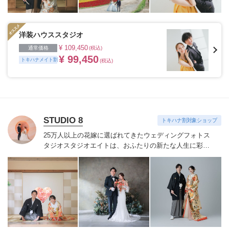
洋装ハウススタジオ
¥ 109,450
通常価格
(税込)
¥ 99,450
トキハナメイト割
(税込)
STUDIO 8
トキハナ割対象ショップ
25万人以上の花嫁に選ばれてきたウェディングフォトス
タジオ
スタジオエイトは、おふたりの新たな人生に彩り
を添える“最高のウェディングフォト”のお手伝いをさせ
ていただきます。
1枚の写真のチカラを信じて