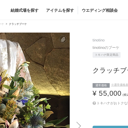
結婚式場を探す
アイテムを探す
ウエディング相談会
Flower
Beauty
ーケ
クラッチブーケ
ヘア&メイク
tinotino
ブライダルエステ
tinotinoのブーケ
トキハナ限定商品
ヘア&メイクショッ
ブライダルエステシ
グドレス
ブーケ
クラッチブ
グドレス
（メーカー直
会場装花
すべてのアイテム
※通常価格
通常価格
ス
¥ 55,000
フラワーショップ一覧
(税
ス
（メーカー直送）
トキハナがおトクな
カー直送）