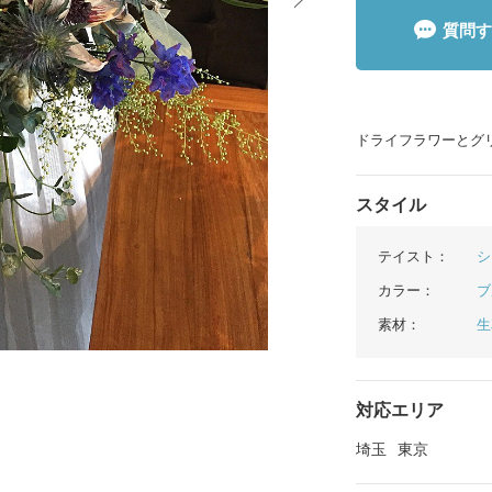
質問す
イテム
ップ一覧
ドライフラワーとグ
スタイル
テイスト：
シ
カラー：
ブ
素材：
生
対応エリア
埼玉
東京