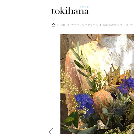
Ring
Dress
HOME
ウエディングアイテム
結婚式のフラワー
ブ
婚約指輪
ウエディン
ウエディン
結婚指輪
送）
すべてのアイテム
カラードレ
指輪ショップ一覧
カラードレ
和装
メンズ
メンズ
（メー