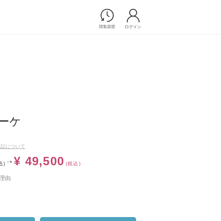
Photograph
フォトウエディング
前撮り/後撮り
家族フォト/ペット撮影
プ一覧
スナップ写真
ョップ一覧
フォトウエディング/前撮りショ
ーケ
ップ一覧
スナップ写真ショップ一覧
表記について
¥ 49,500
込)
(税込)
Movie
理由
演出映像
記録映像
すべてのアイテム