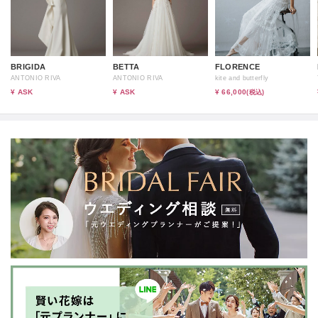
BRIGIDA
BETTA
FLORENCE
ANTONIO RIVA
ANTONIO RIVA
kite and butterfly
¥ ASK
¥ ASK
¥ 66,000
(税込)