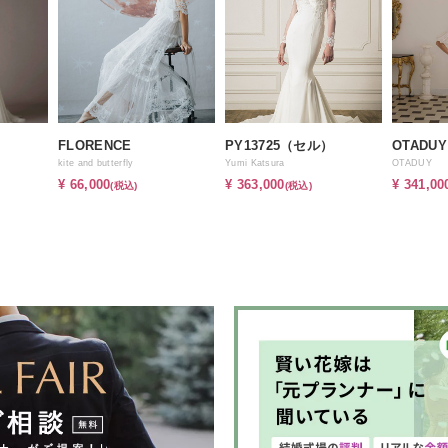
FLORENCE
PY13725（セル）
OTADUY
kite and butterfly
Yumi Katsura
OTADUY
¥ 66,000
¥ 363,000
¥ 341,00
(税込)
(税込)