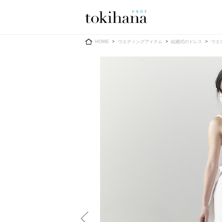
Ring
Dress
HOME
ウエディングアイテム
結婚式のドレス
ウエ
婚約指輪
ウエディン
ウエディン
結婚指輪
送）
すべてのアイテム
カラードレ
指輪ショップ一覧
カラードレ
和装
メンズ
メンズ
（メー