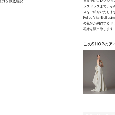
世界中のコレクショ
魅力を徹底解説 ！
ンスドレスまで、そ
スをご紹介いたしま
Felice Vita×B
の花嫁が納得するド
花嫁を演出致します
このSHOPのア