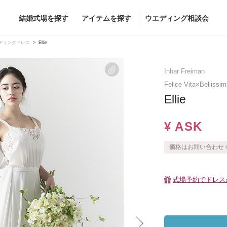
結婚式場を探す
アイテムを探す
ウエディング相談会
Flower
Beauty
ディングドレス
Ellie
ヘア&メイク
Inbar Freiman
ブライダルエステ
Felice Vita×Bel
Ellie
ヘア&メイクショッ
ブライダルエステシ
グドレス
ブーケ
¥ ASK
グドレス
（メーカー直
会場装花
価格はお問い合わせ
すべてのアイテム
ス
フラワーショップ一覧
ス
（メーカー直送）
式場予約でドレスが
カー直送）