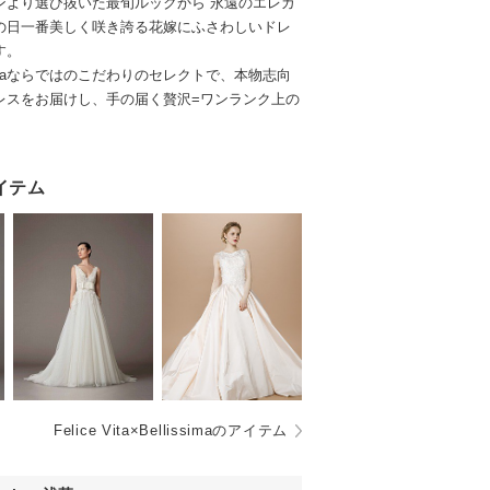
ンより選び抜いた最旬ルックから 永遠のエレガ
の日一番美しく咲き誇る花嫁にふさわしいドレ
す。
ellissimaならではのこだわりのセレクトで、本物志向
レスをお届けし、手の届く贅沢=ワンランク上の
。
イテム
Felice Vita×Bellissimaのアイテム