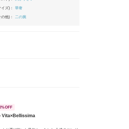
サイズ)：
華奢
その他)：
二の腕
0%OFF
e Vita×Bellissima