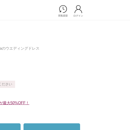
Photograph
フォトウエディング
前撮り/後撮り
lissimaのウエディングドレス
家族フォト/ペット撮影
プ一覧
スナップ写真
ョップ一覧
フォトウエディング/前撮りショ
ップ一覧
スナップ写真ショップ一覧
ください
Movie
最大50%OFF！
演出映像
記録映像
すべてのアイテム