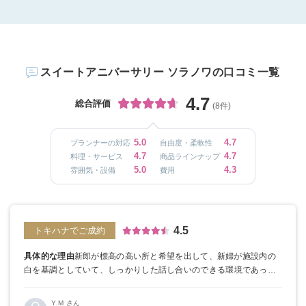
スイートアニバーサリー ソラノワの口コミ一覧
4.7
総合評価
(8件)
5.0
4.7
プランナーの対応
自由度・柔軟性
4.7
4.7
料理・サービス
商品ラインナップ
5.0
4.3
雰囲気・設備
費用
4.5
トキハナでご成約
具体的な理由
新郎が標高の高い所と希望を出して、新婦が施設内の
白を基調としていて、しっかりした話し合いのできる環境であった
為。
トキハナの良かった点
式場どこがいいのかわからなかったので
すが、条件で絞れた上に無理な勧誘もしない、式場に持ち込みオッ
Y.M さん