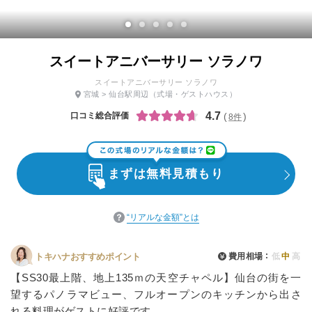
スイートアニバーサリー ソラノワ
スイートアニバーサリー ソラノワ
宮城
>
仙台駅周辺
（式場・ゲストハウス）
4.7
口コミ総合評価
8件
まずは無料見積もり
“リアルな金額”とは
費用相場
低
中
高
トキハナおすすめポイント
【SS30最上階、地上135ｍの天空チャペル】仙台の街を一
望するパノラマビュー、フルオープンのキッチンから出さ
れる料理がゲストに好評です