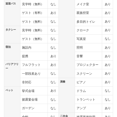
送迎バス
なし
あり
見学時（無料）
メイク室
あり
あり
ゲスト（有料）
親族控室
なし
あり
ゲスト（無料）
多目的トイレ
タクシー
なし
あり
見学時（無料）
クローク
なし
なし
ゲスト（無料）
写真室
宿泊
なし
あり
施設内
照明
あり
あり
提携
音響
バリアフリ
あり
あり
フルフラット
プロジェクター
ー
なし
あり
一部段差あり
スクリーン
演奏
なし
あり
非対応
ピアノ
ペット
あり
なし
挙式会場
ドラム
なし
なし
披露宴会場
トランペット
なし
あり
ガーデン
アンプ
二次会
なし
あり
全館
披露宴後利用