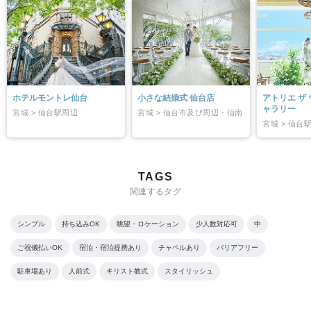
ホテルモントレ仙台
小さな結婚式 仙台店
アトリエ ザ
ャラリー
宮城 > 仙台駅周辺
宮城 > 仙台市及び周辺・仙南
宮城 > 仙台
TAGS
関連するタグ
シンプル
持ち込みOK
眺望・ロケーション
少人数対応可
中
ご祝儀払いOK
宿泊・宿泊提携あり
チャペルあり
バリアフリー
駐車場あり
人前式
キリスト教式
スタイリッシュ