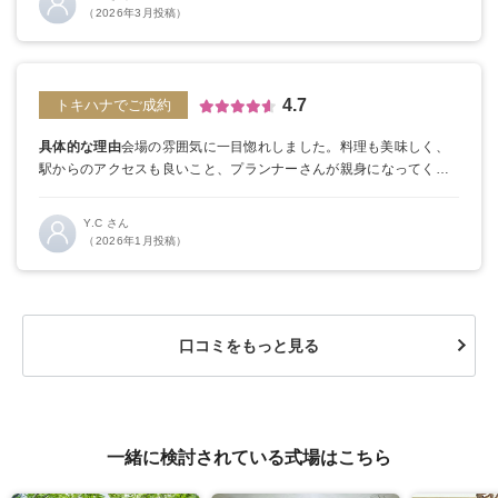
ケーにしてくださっていたのですごくよかったです。
（2026年3月投稿）
4.7
トキハナでご成約
具体的な理由
会場の雰囲気に一目惚れしました。
料理も美味しく、
駅からのアクセスも良いこと、プランナーさんが親身になってくだ
さったことが決め手です。
トキハナの良かった点
持ち込み無料な
ど、広告に出てくる特典以外にも、様々な割引をしていただき大変
Y.C さん
ありがたかったです。
（2026年1月投稿）
口コミをもっと見る
一緒に検討されている式場はこちら