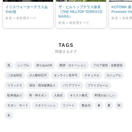
イリスウォーターテラスあ
ザ・ヒルトップテラス奈良
KOTOWA 
やめ池
（THE HILLTOP TERRACE
Premium Vi
NARA）
奈良 > 奈良県すべて
奈良 > 奈良
奈良 > 奈良県すべて
TAGS
関連するタグ
高
シンプル
持ち込みOK
眺望・ロケーション
フロア貸切・全館貸切
二次会対応
少人数対応可
オンライン見学可
ナチュラル
カジュアル
リラックス
宿泊・宿泊提携あり
バリアフリー
ブライズルーム
駐車場あり
和・和モダン
人前式
キリスト教式
料理がおいしい
モダン・モード
スタイリッシュ
リゾート
教会式
春
夏
秋
冬