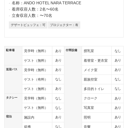
名称：
ANDO HOTEL NARA TERRACE
着席収容人数：
2名〜60名
立食収容人数：
〜70名
デザートビュッフェ：可
プロジェクター：有
駐車場
付帯設備
あり
なし
見学時（無料）
授乳室
あり
あり
ゲスト（無料）
着替室・更衣室
送迎バス
あり
あり
見学時（無料）
メイク室
なし
なし
ゲスト（有料）
親族控室
あり
なし
ゲスト（無料）
多目的トイレ
タクシー
なし
あり
見学時（無料）
クローク
なし
あり
ゲスト（無料）
写真室
宿泊
あり
あり
施設内
照明
なし
あり
提携
音響