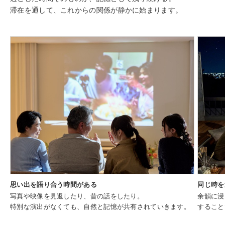
滞在を通して、これからの関係が静かに始まります。
思い出を語り合う時間がある
同じ時を
写真や映像を見返したり、昔の話をしたり。
余韻に浸
特別な演出がなくても、自然と記憶が共有されていきます。
すること