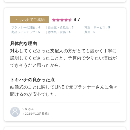
4.7
トキハナでご成約
プランナーの対応：
4
自由度・柔軟性：
5
料理・サービス：
5
商品ラインナップ：
5
雰囲気・設備：
4
費用：
5
具体的な理由
対応してくださった支配人の方がとても温かく丁寧に
説明してくださったことと、予算内でやりたい演出が
できそうだと思ったから。
トキハナの良かった点
結婚式のことに関してLINEで元プランナーさんに色々
聞けるのが安心でした。
K.S さん
（2025年12月投稿）