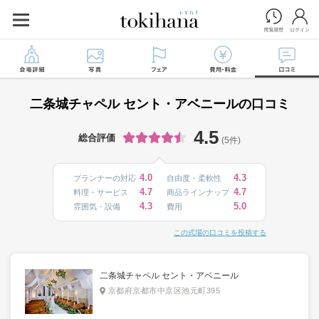
二条城チャペル セント・アベニールの口コミ
4.5
総合評価
(5件)
4.0
4.3
プランナーの対応
自由度・柔軟性
4.7
4.7
料理・サービス
商品ラインナップ
4.3
5.0
雰囲気・設備
費用
この式場の口コミを投稿する
二条城チャペル セント・アベニール
京都府京都市中京区池元町395