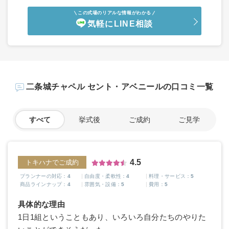
この式場のリアルな情報がわかる
気軽にLINE相談
二条城チャペル セント・アベニールの口コミ一覧
すべて
挙式後
ご成約
ご見学
4.5
トキハナでご成約
プランナーの対応：
4
自由度・柔軟性：
4
料理・サービス：
5
商品ラインナップ：
4
雰囲気・設備：
5
費用：
5
具体的な理由
1日1組ということもあり、いろいろ自分たちのやりた