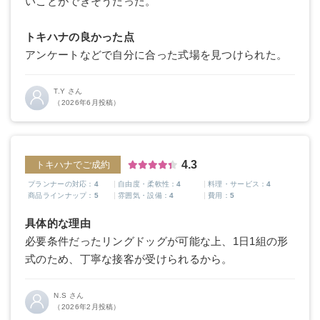
いことができそうだった。
トキハナの良かった点
アンケートなどで自分に合った式場を見つけられた。
T.Y さん
（2026年6月投稿）
4.3
トキハナでご成約
プランナーの対応：
4
自由度・柔軟性：
4
料理・サービス：
4
商品ラインナップ：
5
雰囲気・設備：
4
費用：
5
具体的な理由
必要条件だったリングドッグが可能な上、1日1組の形
式のため、丁寧な接客が受けられるから。
N.S さん
（2026年2月投稿）