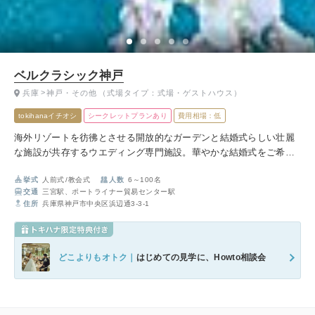
ベルクラシック神戸
兵庫
神戸・その他
（式場タイプ：式場・ゲストハウス）
tokihanaイチオシ
シークレットプランあり
費用相場：低
海外リゾートを彷彿とさせる開放的なガーデンと結婚式らしい壮麗
な施設が共存するウエディング専門施設。華やかな結婚式をご希望
のおふたりにおすすめです。
挙式
人前式
教会式
人数
6～100名
交通
三宮駅、ポートライナー貿易センター駅
住所
兵庫県神戸市中央区浜辺通3-3-1
どこよりもオトク｜
はじめての見学に、Howto相談会