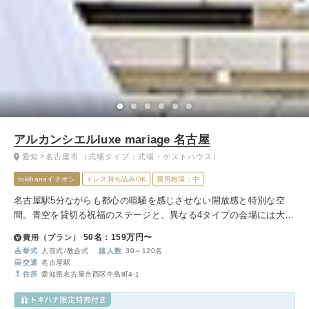
アルカンシエルluxe mariage 名古屋
愛知
名古屋市
（式場タイプ：式場・ゲストハウス）
tokihanaイチオシ
ドレス持ち込みOK
費用相場：中
名古屋駅5分ながらも都心の喧騒を感じさせない開放感と特別な空
間。青空を貸切る祝福のステージと、異なる4タイプの会場には大階
段・オープンキッチン・全天候型テラスを完備。贅沢なひと時を味
50名：159万円〜
費用（プラン）
わえます。
挙式
人前式
教会式
人数
30～120名
交通
名古屋駅
住所
愛知県名古屋市西区牛島町4-1