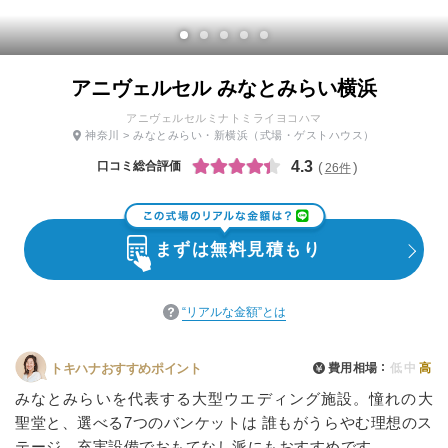
アニヴェルセル みなとみらい横浜
アニヴェルセルミナトミライヨコハマ
神奈川
>
みなとみらい・新横浜
（式場・ゲストハウス）
4.3
口コミ総合評価
26件
まずは無料見積もり
“リアルな金額”とは
費用相場
低
中
高
トキハナおすすめポイント
みなとみらいを代表する大型ウエディング施設。憧れの大
聖堂と、選べる7つのバンケットは 誰もがうらやむ理想のス
テージ。充実設備でおもてなし派にもおすすめです。