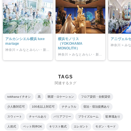
アルカンシエル横浜 luxe
横浜モノリス
アニヴェルセ
mariage
（YOKOHAMA
MONOLITH）
神奈川 > みなとみらい・新横浜
神奈川 > みなとみらい・新横浜
TAGS
関連するタグ
tokihanaイチオシ
高
眺望・ロケーション
フロア貸切・全館貸切
少人数対応可
100名以上対応可
ナチュラル
宿泊・宿泊提携あり
スウィート
チャペルあり
バリアフリー
ブライズルーム
駐車場あり
人前式
ペット同伴OK
キリスト教式
エレガント
モダン・モード