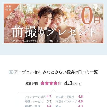
アニヴェルセル みなとみらい横浜の口コミ一覧
4.3
総合評価
(26件)
4.7
4.6
プランナーの対応
自由度・柔軟性
3.9
4.0
料理・サービス
商品ラインナップ
4.4
4.3
雰囲気・設備
費用