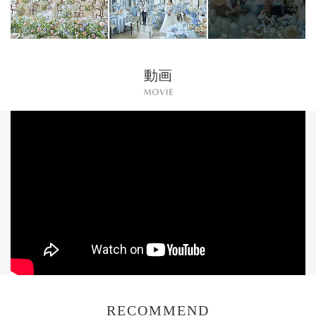
動画
RECOMMEND