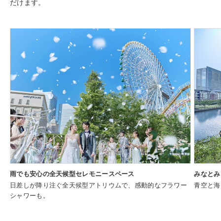
だけます。
雨でも安心の全天候型セレモニースペース
みなとみ
日差しが降り注ぐ全天候型アトリウムで、感動的なフラワー
青空と海
シャワーも。