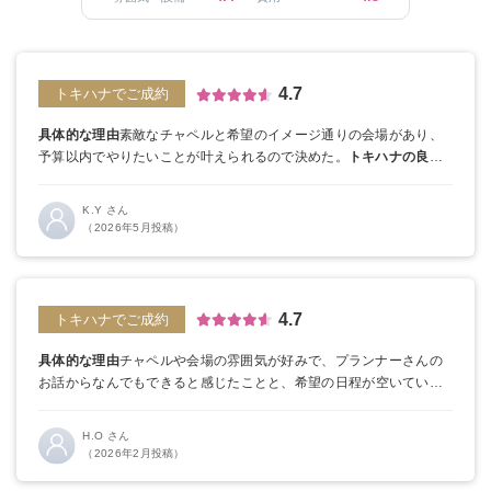
4.7
トキハナでご成約
具体的な理由
素敵なチャペルと希望のイメージ通りの会場があり、
予算以内でやりたいことが叶えられるので決めた。
トキハナの良か
った点
実際見学に行った際に最低金額を提示してもらえたのと、見
積もりが妥当かすぐにチェックしてもらえた。
K.Y さん
（2026年5月投稿）
4.7
トキハナでご成約
具体的な理由
チャペルや会場の雰囲気が好みで、プランナーさんの
お話からなんでもできると感じたことと、希望の日程が空いていた
ため決めました。
H.O さん
（2026年2月投稿）