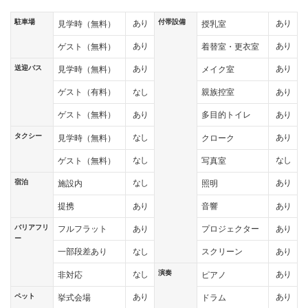
駐車場
付帯設備
あり
あり
見学時（無料）
授乳室
あり
あり
ゲスト（無料）
着替室・更衣室
送迎バス
あり
あり
見学時（無料）
メイク室
なし
あり
ゲスト（有料）
親族控室
あり
あり
ゲスト（無料）
多目的トイレ
タクシー
なし
あり
見学時（無料）
クローク
なし
なし
ゲスト（無料）
写真室
宿泊
なし
あり
施設内
照明
あり
あり
提携
音響
バリアフリ
あり
あり
フルフラット
プロジェクター
ー
なし
あり
一部段差あり
スクリーン
演奏
なし
あり
非対応
ピアノ
ペット
あり
あり
挙式会場
ドラム