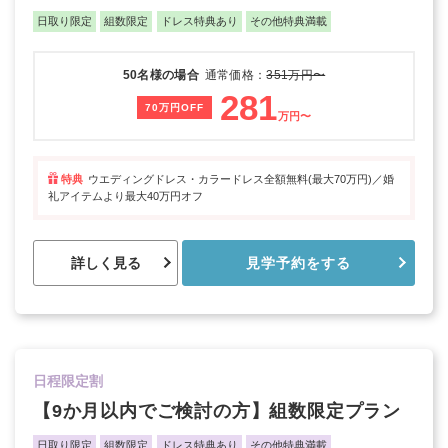
日取り限定
組数限定
ドレス特典あり
その他特典満載
50名様の場合
通常価格：
351万円〜
281
70万円OFF
万円〜
特典
ウエディングドレス・カラードレス全額無料(最大70万円)／婚
礼アイテムより最大40万円オフ
詳しく見る
見学予約をする
日程限定割
【9か月以内でご検討の方】組数限定プラン
日取り限定
組数限定
ドレス特典あり
その他特典満載