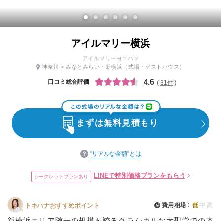
アイルマリー横浜
アイルマリーヨコハマ
神奈川
>
みなとみらい・新横浜
（式場・ゲストハウス）
4.6
口コミ総合評価
31件
まずは無料見積もり
“リアルな金額”とは
LINEで特別価格プランをもらう
シークレットプランあり
費用相場
低
中
高
トキハナおすすめポイント
新横浜エリア随一の規模を誇るクラシカルな大聖堂での本