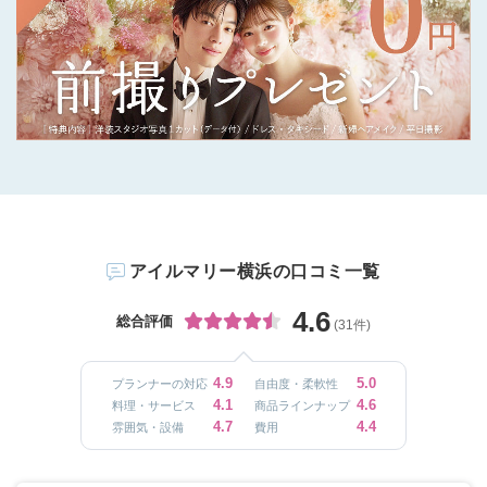
アイルマリー横浜の口コミ一覧
4.6
総合評価
(31件)
4.9
5.0
プランナーの対応
自由度・柔軟性
4.1
4.6
料理・サービス
商品ラインナップ
4.7
4.4
雰囲気・設備
費用