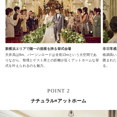
新横浜エリアで随一の規模を誇る挙式会場
非日常感
天井高は9m、バージンロードは全長13mという大空間であ
格調高い
りながら、祭壇とゲスト席との距離が近くアットホームな挙
囲まれた
式を叶えられるのも魅力。
る。
POINT 2
ナチュラル×アットホーム