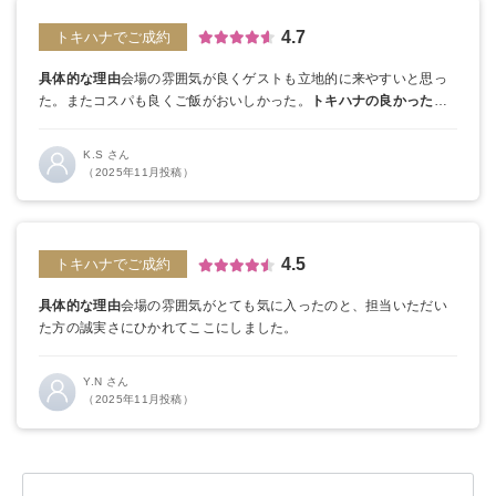
4.7
トキハナでご成約
具体的な理由
会場の雰囲気が良くゲストも立地的に来やすいと思っ
た。
またコスパも良くご飯がおいしかった。
トキハナの良かった点
すごく丁寧で疑問に思ったことや相談したいことがあるとすぐ対応
していただけた。
K.S さん
（2025年11月投稿）
4.5
トキハナでご成約
具体的な理由
会場の雰囲気がとても気に入ったのと、担当いただい
た方の誠実さにひかれてここにしました。
Y.N さん
（2025年11月投稿）