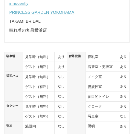
innocently
PRINCESS GARDEN YOKOHAMA
TAKAMI BRIDAL
晴れ着の丸昌横浜店
駐車場
付帯設備
あり
あり
見学時（無料）
授乳室
あり
あり
ゲスト（無料）
着替室・更衣室
送迎バス
なし
あり
見学時（無料）
メイク室
なし
あり
ゲスト（有料）
親族控室
なし
あり
ゲスト（無料）
多目的トイレ
タクシー
なし
あり
見学時（無料）
クローク
なし
なし
ゲスト（無料）
写真室
宿泊
なし
あり
施設内
照明