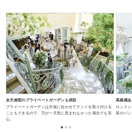
全天候型のプライベートガーデンも併設
高級感あ
プライベートガーデンは天候に合わせてテントを取り付ける
ロンドン
こともできるので、万が一天気に恵まれなかった場合でも安
装のバン
心。