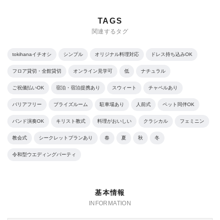
TAGS
関連するタグ
tokihanaイチオシ
シンプル
オリジナル料理対応
ドレス持ち込みOK
フロア貸切・全館貸切
オンライン見学可
低
ナチュラル
ご祝儀払いOK
宿泊・宿泊提携あり
スウィート
チャペルあり
バリアフリー
ブライズルーム
駐車場あり
人前式
ペット同伴OK
バンド演奏OK
キリスト教式
料理がおいしい
クラシカル
フェミニン
教会式
シークレットプランあり
春
夏
秋
冬
令和型ウエディングパーティ
基本情報