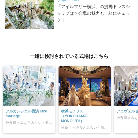
「アイルマリー横浜」の提携ドレスシ
ョップは？会場の魅力も一緒にチェッ
ク！
一緒に検討されている式場はこちら
アルカンシエル横浜 luxe
横浜モノリス
アニヴェルセ
mariage
（YOKOHAMA
MONOLITH）
神奈川 > みなとみらい・新横浜
神奈川 > みなとみらい・新横浜