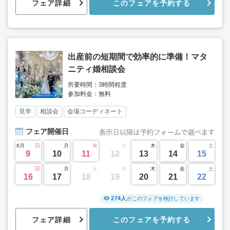
フェア詳細
このフェアを予約する
出産前の短期間で効率的に準備！マタ
ニティ婚相談会
所要時間：3時間程度
参加料金：無料
見学
相談会
会場コーディネート
フェア
開催日
8月
日
月
火
水
木
金
土
9
10
11
12
13
14
15
日
月
火
水
木
金
土
16
17
18
19
20
21
22
274人
がこのフェアを検討しています
フェア詳細
このフェアを予約する