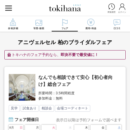
アニヴェルセル 柏のブライダルフェア
トキハナのフェア予約なら、
即決不要で最安値に！
なんでも相談できて安心【初心者向
け】総合フェア
所要時間：3.5時間程度
参加料金：無料
見学
試食あり
相談会
会場コーディネート
フェア
開催日
8月
日
月
火
水
木
金
土