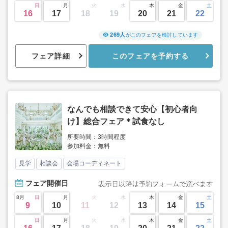
日
月
火
水
木
金
土
16
17
18
19
20
21
22
269人
がこのフェアを検討しています
フェア詳細
このフェアを予約する
なんでも相談できて安心【初心者向
け】総合フェア＊試食なし
所要時間：3時間程度
参加料金：無料
見学
相談会
会場コーディネート
フェア
開催日
8月
日
月
火
水
木
金
土
9
10
11
12
13
14
15
日
月
火
水
木
金
土