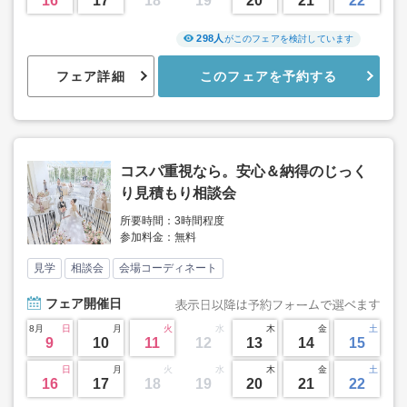
16
17
18
19
20
21
22
298人
がこのフェアを検討しています
フェア詳細
このフェアを予約する
コスパ重視なら。安心＆納得のじっく
り見積もり相談会
所要時間：3時間程度
参加料金：無料
見学
相談会
会場コーディネート
フェア
開催日
8月
日
月
火
水
木
金
土
9
10
11
12
13
14
15
日
月
火
水
木
金
土
16
17
18
19
20
21
22