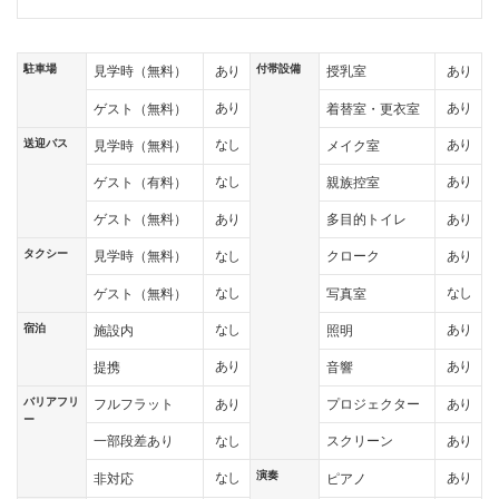
駐車場
付帯設備
あり
あり
見学時（無料）
授乳室
あり
あり
ゲスト（無料）
着替室・更衣室
送迎バス
なし
あり
見学時（無料）
メイク室
なし
あり
ゲスト（有料）
親族控室
あり
あり
ゲスト（無料）
多目的トイレ
タクシー
なし
あり
見学時（無料）
クローク
なし
なし
ゲスト（無料）
写真室
宿泊
なし
あり
施設内
照明
あり
あり
提携
音響
バリアフリ
あり
あり
フルフラット
プロジェクター
ー
なし
あり
一部段差あり
スクリーン
演奏
なし
あり
非対応
ピアノ