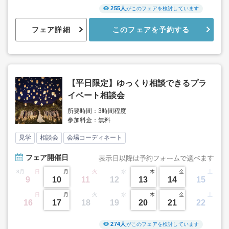
255人
がこのフェアを検討しています
フェア詳細
このフェアを予約する
【平日限定】ゆっくり相談できるプラ
イベート相談会
所要時間：3時間程度
参加料金：無料
見学
相談会
会場コーディネート
フェア
開催日
8月
日
月
火
水
木
金
土
9
10
11
12
13
14
15
日
月
火
水
木
金
土
16
17
18
19
20
21
22
274人
がこのフェアを検討しています