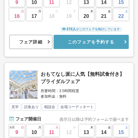
9
10
11
12
13
14
15
日
月
火
水
木
金
土
16
17
18
19
20
21
22
272人
がこのフェアを検討しています
フェア詳細
このフェアを予約する
おもてなし派に人気【無料試食付き】
ブライダルフェア
所要時間：3.5時間程度
参加料金：無料
見学
試食あり
相談会
会場コーディネート
フェア
開催日
8月
日
月
火
水
木
金
土
9
10
11
12
13
14
15