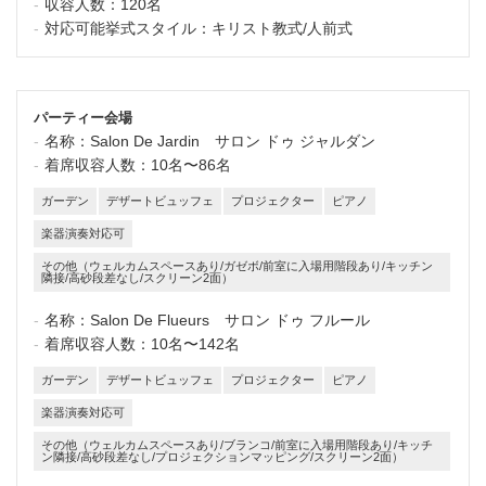
収容人数：
120名
対応可能挙式スタイル：
キリスト教式/人前式
パーティー会場
名称：
Salon De Jardin サロン ドゥ ジャルダン
着席収容人数：
10名〜86名
ガーデン
デザートビュッフェ
プロジェクター
ピアノ
楽器演奏対応可
その他（ウェルカムスペースあり/ガゼボ/前室に入場用階段あり/キッチン
隣接/高砂段差なし/スクリーン2面）
名称：
Salon De Flueurs サロン ドゥ フルール
着席収容人数：
10名〜142名
ガーデン
デザートビュッフェ
プロジェクター
ピアノ
楽器演奏対応可
その他（ウェルカムスペースあり/ブランコ/前室に入場用階段あり/キッチ
ン隣接/高砂段差なし/プロジェクションマッピング/スクリーン2面）