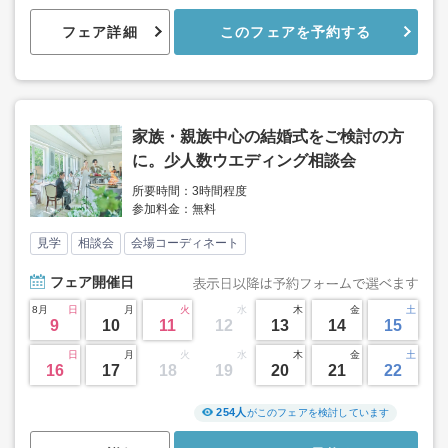
フェア詳細
このフェアを予約する
家族・親族中心の結婚式をご検討の方
に。少人数ウエディング相談会
所要時間：3時間程度
参加料金：無料
見学
相談会
会場コーディネート
フェア
開催日
8月
日
月
火
水
木
金
土
9
10
11
12
13
14
15
日
月
火
水
木
金
土
16
17
18
19
20
21
22
254人
がこのフェアを検討しています