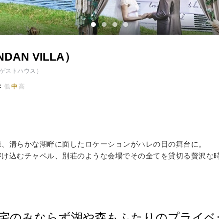
イテム
ップ一覧
AN VILLA）
ゲストハウス）
低
中
高
緑、清らかな湖畔に面したロケーションがハレの日の舞台に。
溶け込むチャペル、別荘のような会場でその全てを貸切る贅沢な
邸宅のみならず湖や森もふたりのプライベ