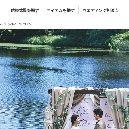
結婚式場を探す
アイテムを探す
ウエディング相談会
Flower
Beauty
ィラ（AMANDAN VILLA）
グドレス
ブーケ
ヘア&メイク
グドレス
（メーカー直
会場装花
ブライダルエステ
すべてのアイテム
ヘア&メイクショッ
ス
フラワーショップ一覧
ブライダルエステシ
ス
（メーカー直送）
カー直送）