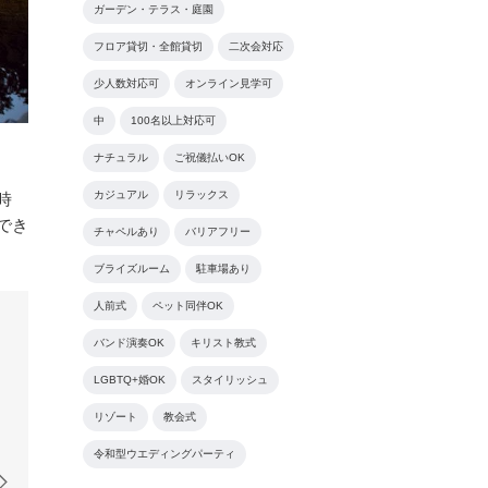
ガーデン・テラス・庭園
フロア貸切・全館貸切
二次会対応
少人数対応可
オンライン見学可
中
100名以上対応可
ナチュラル
ご祝儀払いOK
カジュアル
リラックス
時
でき
チャペルあり
バリアフリー
ブライズルーム
駐車場あり
人前式
ペット同伴OK
バンド演奏OK
キリスト教式
LGBTQ+婚OK
スタイリッシュ
リゾート
教会式
令和型ウエディングパーティ