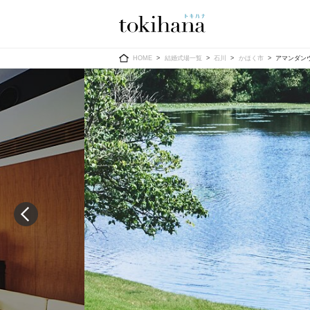
Ring
Dress
HOME
結婚式場一覧
石川
かほく市
アマンダンヴ
婚約指輪
ウエディン
ウエディン
結婚指輪
送）
すべてのアイテム
カラードレ
指輪ショップ一覧
カラードレ
和装
メンズ
メンズ
（メー