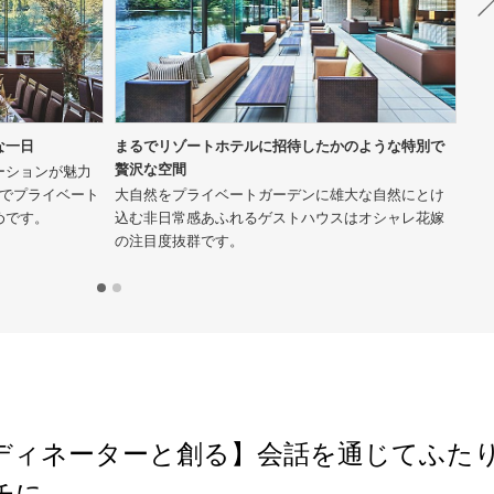
な一日
まるでリゾートホテルに招待したかのような特別で
豊
贅沢な空間
に
ーションが魅力
のでプライベート
大自然をプライベートガーデンに雄大な自然にとけ
鮮
めです。
込む非日常感あふれるゲストハウスはオシャレ花嫁
鳥
の注目度抜群です。
る
ディネーターと創る】会話を通じてふた
チに