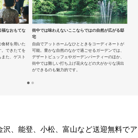
口福なおもてな
街中では味わえないここならではの自然が広がる邸
光
宅
ダ
の食材を用いた
自由でアットホームなひとときをコーディネートが
美
す。できたてを
可能。豊かな自然のなかで過ごせるガーデンでは、
の
もまた、ゲスト
デザートビュッフェやガーデンパーティーのほか、
雪
街中では難しい打ち上げ花火などの大がかりな演出
切
ができるのも魅力的です。
金沢、能登、小松、富山など送迎無料でア