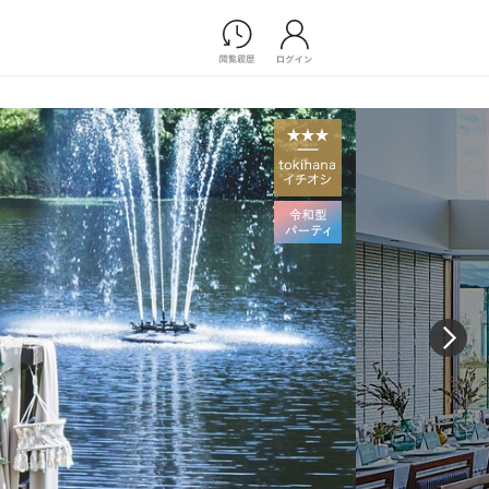
Photograph
フォトウエディング
前撮り/後撮り
家族フォト/ペット撮影
スナップ写真
フォトウエディング/前撮りショ
ップ一覧
スナップ写真ショップ一覧
プ一覧
ョップ一覧
Movie
演出映像
記録映像
すべてのアイテム