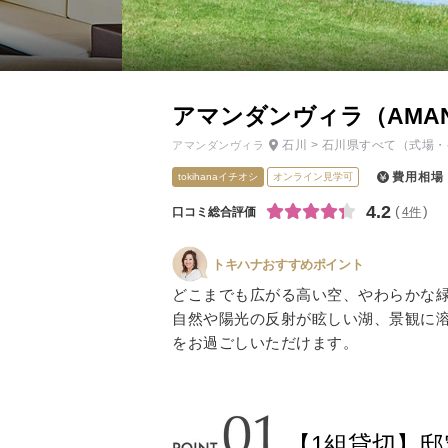
小物
すべてのア
ドレスショ
アマンダンヴィラ（AMAND
石川
>
石川県すべて
（式場・
アマンダンヴィラ
費用相場
tokihanaイチオシ
オンライン見学可
4.2
口コミ総合評価
4件
トキハナおすすめポイント
どこまでも広がる高い空、やわらかな
自然や陽光の反射が眩しい湖、景観に
をお過ごしいただけます。
【1組貸切】