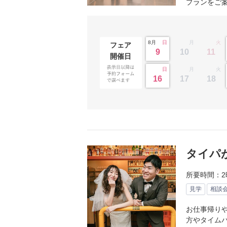
プランをご
小物
すべてのア
ドレスショ
8月
日
月
火
フェア
9
10
11
開催日
日
月
火
16
17
18
タイパ
所要時間：2
見学
相談
お仕事帰り
方やタイム