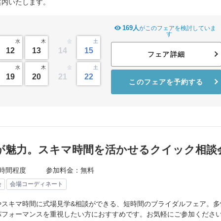
案内いたします。
イテム
169人
がこのフェアを検討していま
す
ップ一覧
水
木
金
土
12
13
14
15
フェア詳細
水
木
金
土
19
20
21
22
このフェアを予約する
が魅力。スキマ時間を活かせるクイック相談
時間程度
参加料金：無料
会
会場コーディネート
やスキマ時間に式場見学&相談ができる、短時間のブライダルフェア。多
パフォーマンスを重視したい方におすすめです。お気軽にご参加くださ