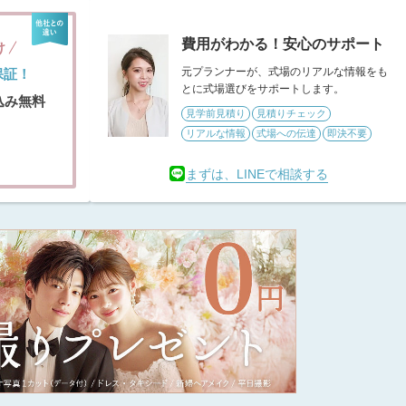
費用がわかる！安心のサポート
け
元プランナーが、式場のリアルな情報をも
保証！
とに式場選びをサポートします。
込み無料
見学前見積り
見積りチェック
リアルな情報
式場への伝達
即決不要
まずは、LINEで相談する