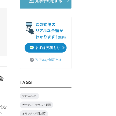
見学予約をする
ムービーショップ一覧
まずは見積もり
“リアルな金額”とは
会
TAGS
持ち込みOK
ガーデン・テラス・庭園
忙な
い。
オリジナル料理対応