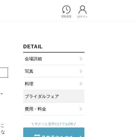
Photograph
フォトウエディング
前撮り/後撮り
DETAIL
家族フォト/ペット撮影
会場詳細
スナップ写真
フォトウエディング/前撮りショ
写真
ップ一覧
料理
スナップ写真ショップ一覧
プ一覧
＊
ブライダルフェア
ョップ一覧
Movie
費用・料金
演出映像
記録映像
サクッと見学だけでもOK
のこ
りな
すべてのアイテム