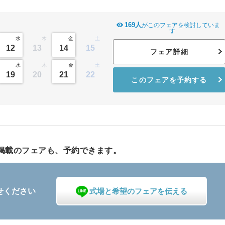
169人
がこのフェアを検討していま
す
水
木
金
土
12
13
14
15
フェア詳細
水
木
金
土
19
20
21
22
このフェアを予約する
掲載のフェアも、予約できます。
せください
式場と希望のフェア
を伝える