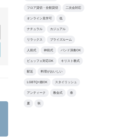
フロア貸切・全館貸切
二次会対応
オンライン見学可
低
ナチュラル
カジュアル
リラックス
ブライズルーム
人前式
神前式
バンド演奏OK
ビュッフェ対応OK
キリスト教式
駅近
料理がおいしい
LGBTQ+婚OK
スタイリッシュ
アンティーク
教会式
春
夏
秋