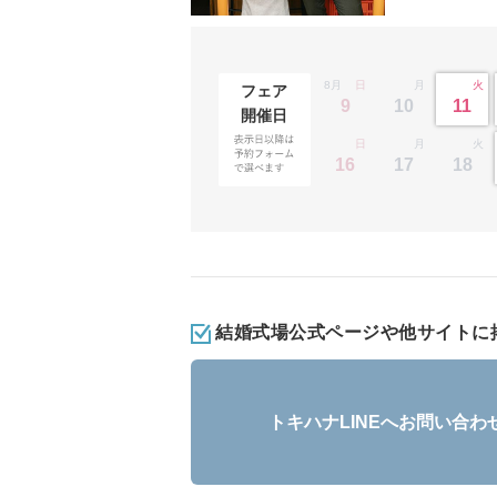
8月
日
月
火
フェア
9
10
11
開催日
日
月
火
16
17
18
結婚式場公式ページや他サイトに
トキハナLINEへ
お問い合わ