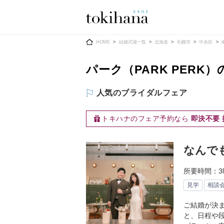
Ring
Dress
HOME
結婚式場一覧
北海道
札幌市
中央区
パーク（PARK PERK
人気のブライダルフェア
婚約指輪
ウエディン
トキハナのフェア予約なら
即決不要 
ウエディン
結婚指輪
送）
すべてのアイテム
なんで
カラードレ
指輪ショップ一覧
試食な
カラードレ
所要時間：3
和装
見学
相談
メンズ
ご結婚が決
メンズ
と、日程や
（メー