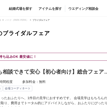
結婚式場を探す
アイテムを探す
ウエディング相談会
Flower
Beauty
南
パーク（PARK PERK）
ブライダルフェア
）のブライダルフェア
グドレス
ブーケ
ヘア&メイク
持ち込みOK 最安値に！
グドレス
（メーカー直
会場装花
ブライダルエステ
すべてのアイテム
ヘア&メイクショッ
も相談できて安心【初心者向け】総合フェア
ス
フラワーショップ一覧
ブライダルエステシ
し
ス
（メーカー直送）
時間程度
参加料金：無料
会
会場コーディネート
まったおふたりへ、1件目の見学におすすめです。 会場見学はもちろん
段取り、費用までトータル的にアドバイスしながら、おふたりにぴった
カー直送）