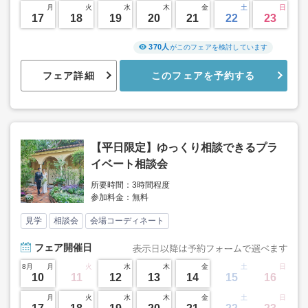
月
火
水
木
金
土
日
17
18
19
20
21
22
23
370人
がこのフェアを検討しています
フェア詳細
このフェアを予約する
【平日限定】ゆっくり相談できるプラ
イベート相談会
所要時間：3時間程度
参加料金：無料
見学
相談会
会場コーディネート
フェア
開催日
8月
月
火
水
木
金
土
日
10
11
12
13
14
15
16
月
火
水
木
金
土
日