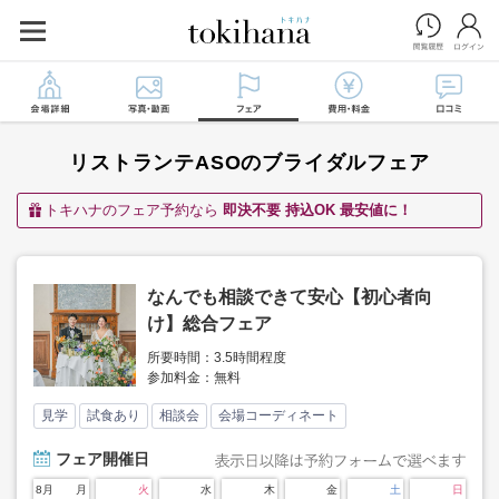
リストランテASOのブライダルフェア
トキハナのフェア予約なら
即決不要 持込OK 最安値に！
なんでも相談できて安心【初心者向
け】総合フェア
所要時間：3.5時間程度
参加料金：無料
見学
試食あり
相談会
会場コーディネート
フェア
開催日
8月
月
火
水
木
金
土
日