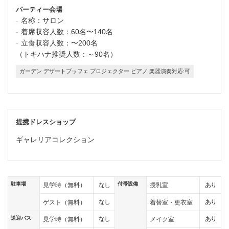
パーティー会場
名称：
サロン
着席収容人数：
60名〜140名
立食収容人数：
〜200名
（トキハナ推奨人数：～90名）
ガーデン デザートブッフェ プロジェクター ピアノ 楽器演奏対応:可
提携ドレスショップ
ギャレリアコレクション
駐車場
付帯設備
なし
あり
見学時（無料）
授乳室
なし
あり
ゲスト（無料）
着替室・更衣室
送迎バス
なし
あり
見学時（無料）
メイク室