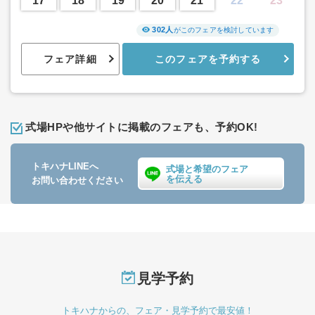
17
18
19
20
21
22
23
302人
がこのフェアを検討しています
フェア詳細
このフェアを予約する
式場HPや他サイトに掲載のフェアも、予約OK!
トキハナLINEへ
式場と希望のフェア
を伝える
お問い合わせください
見学予約
トキハナからの、フェア・見学予約で最安値！