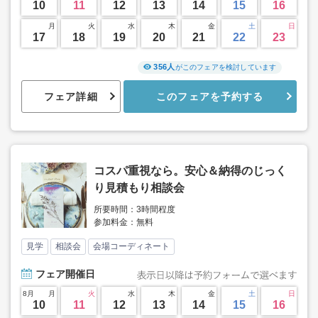
10
11
12
13
14
15
16
月
火
水
木
金
土
日
17
18
19
20
21
22
23
356人
がこのフェアを検討しています
フェア詳細
このフェアを予約する
コスパ重視なら。安心＆納得のじっく
り見積もり相談会
所要時間：3時間程度
参加料金：無料
見学
相談会
会場コーディネート
フェア
開催日
8月
月
火
水
木
金
土
日
10
11
12
13
14
15
16