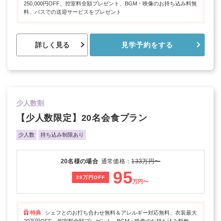
250,000円OFF、控室料全額プレゼント、BGM・映像のお持ち込み料無
料、バスでの送迎サービスをプレゼント
詳しく見る
見学予約をする
少人数割
【少人数限定】20名会食プラン
少人数
持ち込み制限あり
20名様の場合
通常価格：
133万円〜
95
38万円OFF
万円〜
特典
シェフとのお打ち合わせ無料＆アレルギー対応無料、衣装最大