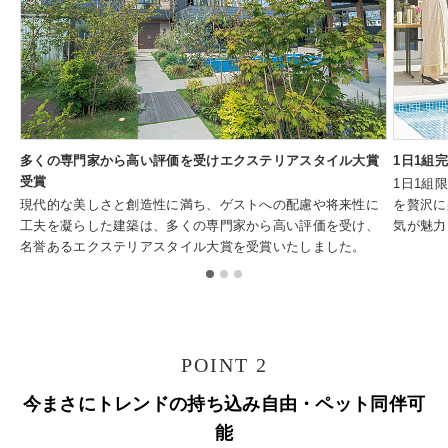
多くの専門家から高い評価を受けエクステリアスタイル大賞
1日1組
受賞
1日1組
現代的な美しさと創造性に満ち、ゲストへの配慮や将来性に
を贅沢に
工夫を凝らした建築は、多くの専門家から高い評価を受け、
気が魅力
名誉あるエクステリアスタイル大賞を受賞いたしました。
POINT 2
今まさにトレンドの持ち込み自由・ペット同伴可
能