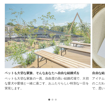
ペットも大切な家族、そんなあなたへ自由な結婚式を
自由な結
ペットも大切な家族の一員。自由度の高い結婚式場で、大切
アイテム
な愛犬や愛猫と一緒に過ごす、おふたりらしい特別な一日を
のこだわ
実現します。
で、思い