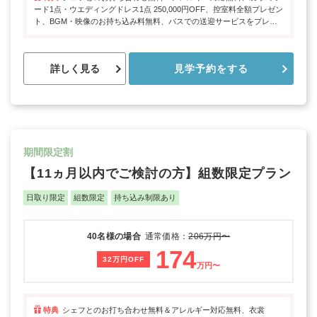
ード1点・ウエディングドレス1点 250,000円OFF、控室料全額プレゼン
ト、BGM・映像のお持ち込み料無料、バスでの送迎サービスをプレゼ
ント
詳しく見る
見学予約をする
期間限定割
【11ヵ月以内でご検討の方】組数限定プラン
日取り限定
組数限定
持ち込み制限あり
40名様の場合
通常価格：
206万円〜
174
32万円OFF
万円〜
特典
シェフとのお打ち合わせ無料＆アレルギー対応無料、衣裳