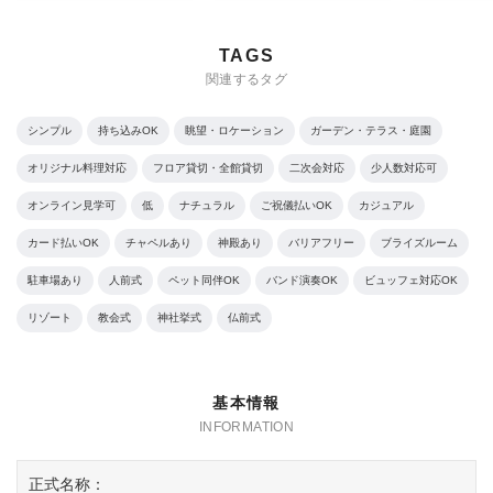
TAGS
関連するタグ
シンプル
持ち込みOK
眺望・ロケーション
ガーデン・テラス・庭園
オリジナル料理対応
フロア貸切・全館貸切
二次会対応
少人数対応可
オンライン見学可
低
ナチュラル
ご祝儀払いOK
カジュアル
カード払いOK
チャペルあり
神殿あり
バリアフリー
ブライズルーム
駐車場あり
人前式
ペット同伴OK
バンド演奏OK
ビュッフェ対応OK
リゾート
教会式
神社挙式
仏前式
基本情報
正式名称：