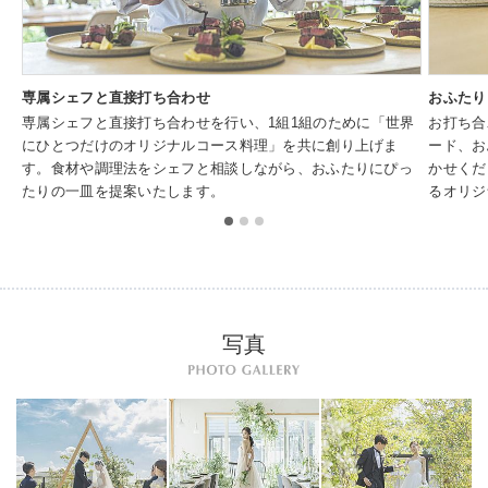
専属シェフと直接打ち合わせ
おふたり
専属シェフと直接打ち合わせを行い、1組1組のために「世界
お打ち合
にひとつだけのオリジナルコース料理」を共に創り上げま
ード、お
す。食材や調理法をシェフと相談しながら、おふたりにぴっ
かせくだ
たりの一皿を提案いたします。
るオリジ
写真