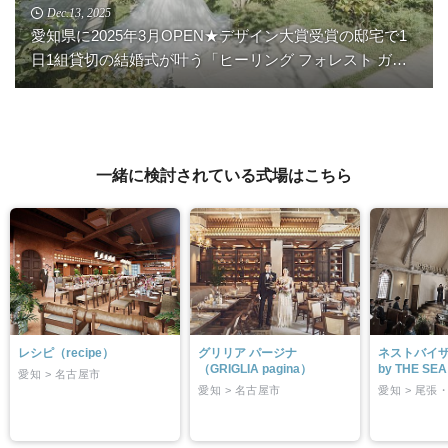
Dec.13, 2025
愛知県に2025年3月OPEN★デザイン大賞受賞の邸宅で1
日1組貸切の結婚式が叶う「ヒーリング フォレスト ガー
デン」の魅力を一挙ご紹介！
一緒に検討されている式場はこちら
レシピ（recipe）
グリリア パージナ
ネストバイザ
（GRIGLIA pagina）
by THE SE
愛知 > 名古屋市
愛知 > 名古屋市
愛知 > 尾張