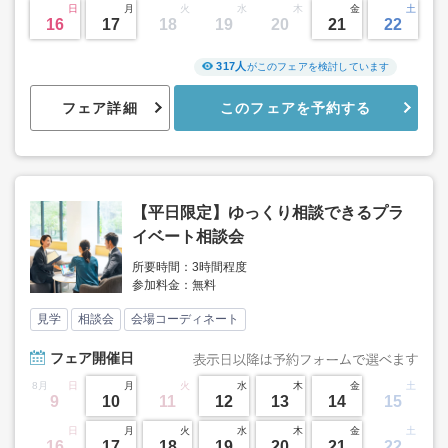
日
月
火
水
木
金
土
16
17
18
19
20
21
22
317人
がこのフェアを検討しています
フェア詳細
このフェアを予約する
【平日限定】ゆっくり相談できるプラ
イベート相談会
所要時間：3時間程度
参加料金：無料
見学
相談会
会場コーディネート
フェア
開催日
8月
日
月
火
水
木
金
土
9
10
11
12
13
14
15
日
月
火
水
木
金
土
16
17
18
19
20
21
22