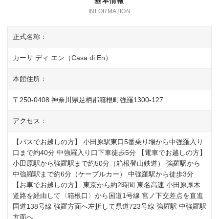
基本情報
正式名称：
カーサ ディ エン（Casa di En）
本館住所：
〒250-0408 神奈川県足柄郡箱根町強羅1300-127
アクセス：
【バスでお越しの方】 小田原駅東口5番乗り場から中強羅入り
口まで約40分 中強羅入り口下車徒歩5分 【電車でお越しの方】
小田原駅から強羅駅まで約50分（箱根登山鉄道） 強羅駅から
中強羅駅まで約6分（ケーブルカー） 中強羅駅から徒歩3分
【お車でお越しの方】 東京から約2時間 東名高速 小田原厚木
道路を経由して〈箱根口〉から国道1号線 宮ノ下交差点を直進
国道138号線 強羅方面へ左折して県道723号線 強羅駅 中強羅駅
方面へ