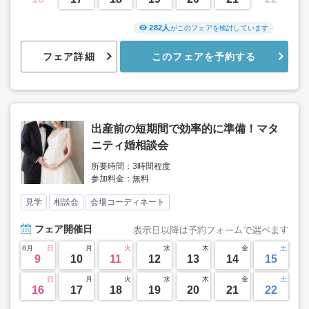
282人
がこのフェアを検討しています
フェア詳細
このフェアを予約する
出産前の短期間で効率的に準備！マタ
ニティ婚相談会
所要時間：3時間程度
参加料金：無料
見学
相談会
会場コーディネート
フェア
開催日
8月
日
月
火
水
木
金
土
9
10
11
12
13
14
15
日
月
火
水
木
金
土
16
17
18
19
20
21
22