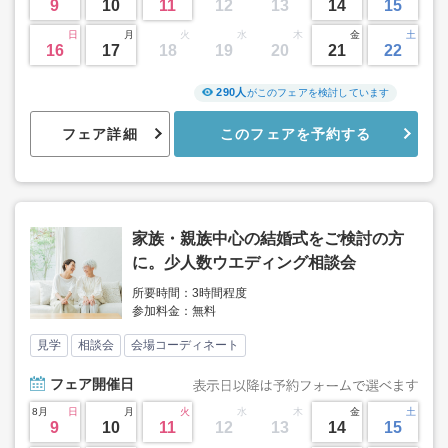
9
10
11
12
13
14
15
日
月
火
水
木
金
土
16
17
18
19
20
21
22
290人
がこのフェアを検討しています
フェア詳細
このフェアを予約する
家族・親族中心の結婚式をご検討の方
に。少人数ウエディング相談会
所要時間：3時間程度
参加料金：無料
見学
相談会
会場コーディネート
フェア
開催日
8月
日
月
火
水
木
金
土
9
10
11
12
13
14
15