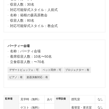
収容人数：
30名
対応可能挙式スタイル：
人前式
名称：
箱根の森高原教会
収容人数：
80名
対応可能挙式スタイル：
教会式
パーティー会場
名称：
パーティ会場
着席収容人数：
10名〜50名
立食収容人数：
〜70名
デザートビュッフェ：可
ペット同伴：可
プロジェクター：有
ピアノ：有
楽器演奏対応：有
駐車場
付帯設備
あり
なし
見学時（無料）
授乳室
なし
ゲスト（無料）
着替室・更衣室