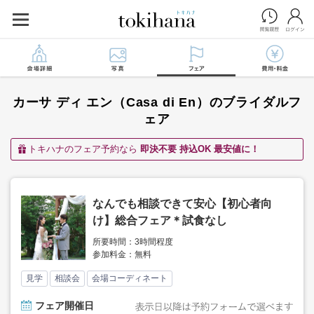
カーサ ディ エン（Casa di En）のブライダルフ
ェア
トキハナのフェア予約なら
即決不要 持込OK 最安値に！
なんでも相談できて安心【初心者向
け】総合フェア＊試食なし
所要時間：3時間程度
参加料金：無料
見学
相談会
会場コーディネート
フェア
開催日