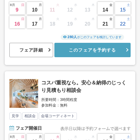
8月
日
月
火
水
木
金
土
9
10
11
12
13
14
15
日
月
火
水
木
金
土
16
17
18
19
20
21
22
280人
がこのフェアを検討しています
フェア詳細
このフェアを予約する
コスパ重視なら。安心＆納得のじっく
り見積もり相談会
所要時間：3時間程度
参加料金：無料
見学
相談会
会場コーディネート
フェア
開催日
8月
日
月
火
水
木
金
土