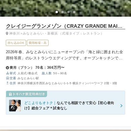
クレイジーグランメゾン（CRAZY GRANDE MAISON）
神奈川
みなとみらい・新横浜
（式場タイプ：レストラン）
持ち込みOK
費用相場：高
2026年春、みなとみらいにニューオープンの「海と緑に囲まれた全
席特等席」のレストランウエディングです。オープンキッチンで仕
上げたお料理とペアリングドリンクが織りなす美食体験で、特別な
70名：366万円〜
費用（プラン）
時間をゲストへお届けします。
挙式
人前式
教会式
人数
50～90名
交通
みなとみらい駅
住所
神奈川県横浜市西区みなとみらい1-1-5 横浜ティンバーワーフ 2階・3階
どこよりもオトク｜
なんでも相談できて安心【初心者向
け】総合フェア＊試食なし