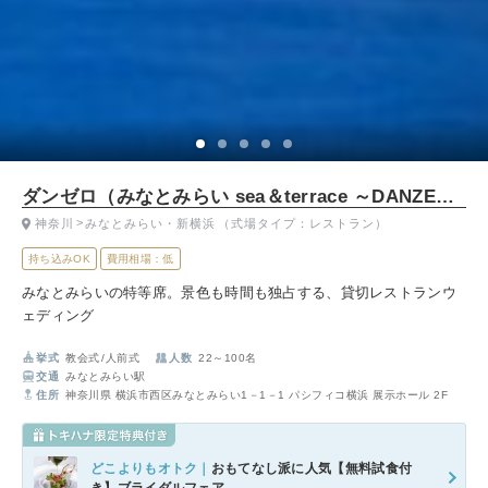
ダンゼロ（みなとみらい sea＆terrace ～DANZERO～ ）
神奈川
みなとみらい・新横浜
（式場タイプ：レストラン）
持ち込みOK
費用相場：低
みなとみらいの特等席。景色も時間も独占する、貸切レストランウ
ェディング
挙式
教会式
人前式
人数
22～100名
交通
みなとみらい駅
住所
神奈川県 横浜市西区みなとみらい1－1－1 パシフィコ横浜 展示ホール 2F
どこよりもオトク｜
おもてなし派に人気【無料試食付
き】ブライダルフェア