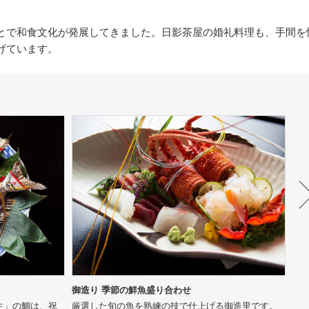
とで和食文化が発展してきました。日影茶屋の婚礼料理も、手間を
げています。
御造り 季節の鮮魚盛り合わせ
御椀
生」の鯛は、祝
厳選した旬の魚を熟練の技で仕上げる御造里です。
ひ