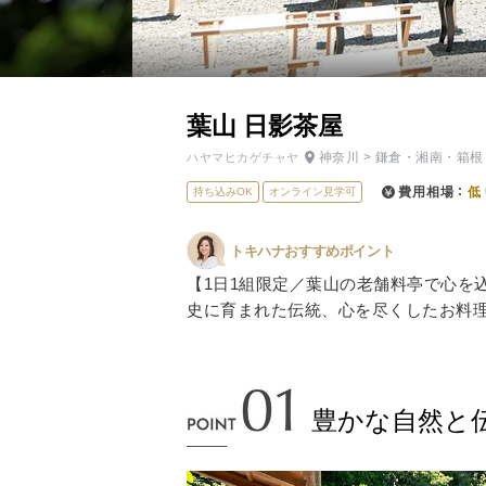
小物
すべてのア
ドレスショ
葉山 日影茶屋
神奈川
>
鎌倉・湘南・箱根
ハヤマヒカゲチャヤ
費用相場
低
持ち込みOK
オンライン見学可
トキハナおすすめポイント
【1日1組限定／葉山の老舗料亭で心を
史に育まれた伝統、心を尽くしたお料
豊かな自然と