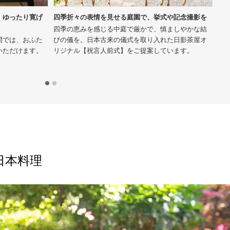
、ゆったり寛げ
四季折々の表情を見せる庭園で、挙式や記念撮影を
葉
サ
四季の恵みを感じる中庭で厳かで、慎ましやかな結
間では、おふた
びの儀を。日本古来の儀式を取り入れた日影茶屋オ
お
いただけます。
リジナル【祝言人前式】をご提案しています。
っ
美
日本料理