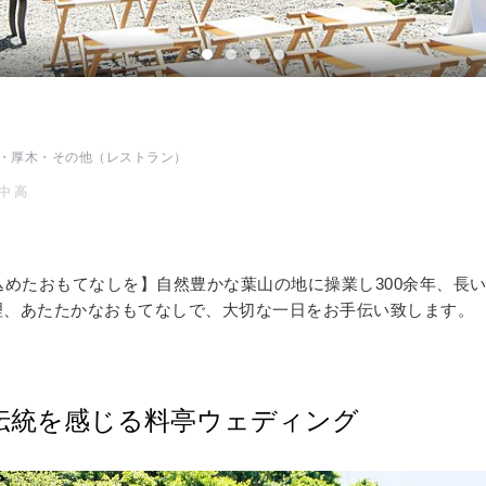
イテム
ップ一覧
・厚木・その他
（レストラン）
中
高
込めたおもてなしを】自然豊かな葉山の地に操業し300余年、長
理、あたたかなおもてなしで、大切な一日をお手伝い致します。
伝統を感じる料亭ウェディング