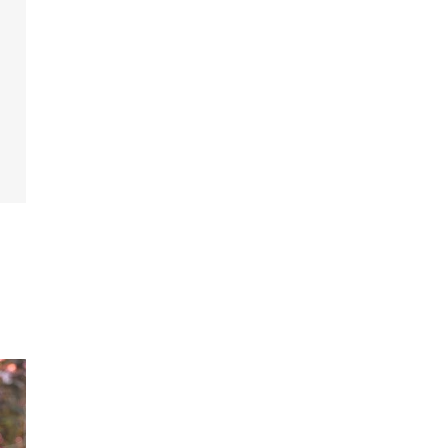
山・森戸大明神、鎌倉・鶴ケ岡八幡宮等、神前式
ポートも可能
ふたりと家族の絆を大切にした神前結婚式も、し
かりお手伝いいたします。豊かな自然に囲まれた
しい挙式は、いつまでも心の残ることでしょう。