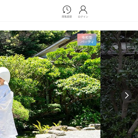
Photograph
フォトウエディング
前撮り/後撮り
家族フォト/ペット撮影
スナップ写真
フォトウエディング/前撮りショ
ップ一覧
スナップ写真ショップ一覧
プ一覧
ョップ一覧
Movie
演出映像
記録映像
すべてのアイテム