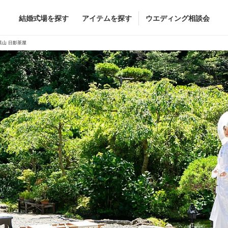
結婚式場を探す
アイテムを探す
ウエディング相談会
Flower
Beauty
葉山 日影茶屋
グドレス
ブーケ
ヘア&メイク
グドレス
（メーカー直
会場装花
ブライダルエステ
すべてのアイテム
ヘア&メイクショッ
ス
フラワーショップ一覧
ブライダルエステシ
ス
（メーカー直送）
カー直送）