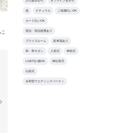
少人数対応可
オンライン見学可
低
ナチュラル
ご祝儀払いOK
カード払いOK
宿泊・宿泊提携あり
るこ
ブライズルーム
駐車場あり
和・和モダン
人前式
神前式
LGBTQ+婚OK
神社挙式
仏前式
令和型ウエディングパーティ