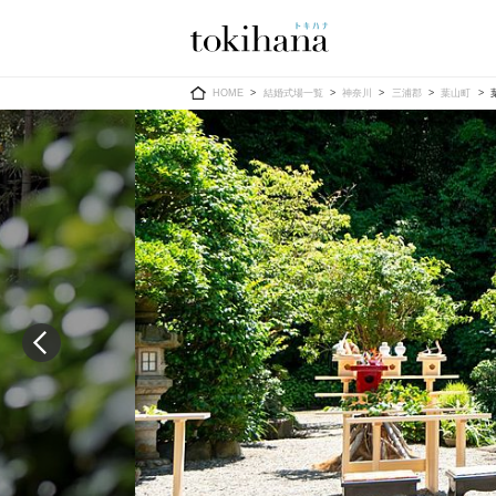
Ring
Dress
HOME
結婚式場一覧
神奈川
三浦郡
葉山町
婚約指輪
ウエディン
ウエディン
結婚指輪
送）
すべてのアイテム
カラードレ
指輪ショップ一覧
カラードレ
和装
メンズ
メンズ
（メー