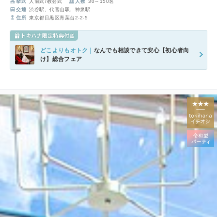
挙式
人前式
教会式
人数
30～150名
交通
渋谷駅、代官山駅、神泉駅
住所
東京都目黒区青葉台2-2-5
どこよりもオトク｜
なんでも相談できて安心【初心者向
け】総合フェア