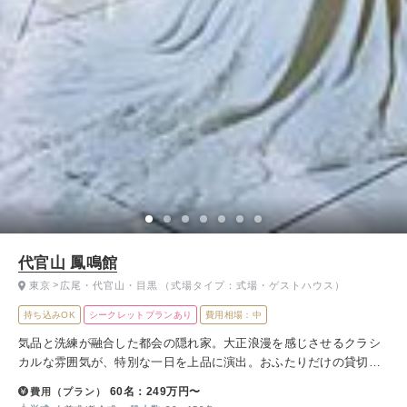
代官山 鳳鳴館
東京
広尾・代官山・目黒
（式場タイプ：式場・ゲストハウス）
持ち込みOK
シークレットプランあり
費用相場：中
気品と洗練が融合した都会の隠れ家。大正浪漫を感じさせるクラシ
カルな雰囲気が、特別な一日を上品に演出。おふたりだけの貸切空
間で、プライベート感あふれる贅沢な時間をお過ごしいただけま
60名：249万円〜
費用（プラン）
す。