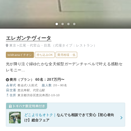
エレガンテヴィータ
東京
広尾・代官山・目黒
（式場タイプ：レストラン）
tokihanaイチオシ
持ち込みOK
費用相場：低
光が降り注ぐ緑ゆたかな全天候型ガーデンチャペルで叶える感動セ
レモニー
ナチュラルであたたかな雰囲気は飾らないウエディングを求めるふ
60名：207万円〜
費用（プラン）
たりにぴったり。
挙式
教会式
人前式
人数
20～90名
当日は一棟貸切に加え、お持込自由なのでお二人だけのオリジナル
交通
恵比寿駅、代官山駅
ウェディングが可能です。
住所
東京都渋谷区恵比寿西2-10-10
どこよりもオトク｜
なんでも相談できて安心【初心者向
け】総合フェア