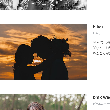
います。
ど
ンセル規定
上まで・・
えて14日未
影日）前日
hikari
の身内様の
ヒカリ
故、２類相
不可能にな
hikari
セル料金は
間など、お
はキャンセ
をこころが
＊
フォトグ
国。海外。
デモ等の不
場合。
撮影
またその場
ーの手配の
要因によっ
100%を
（動きなが
bmk we
間の切り取
ビーエムケー
を賜ります