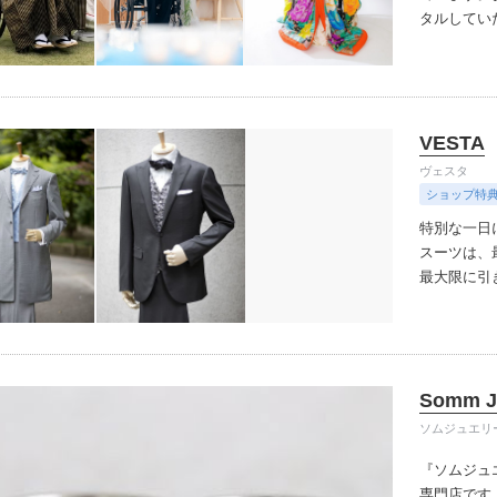
タルしてい
で安心です
ンのドレス
ーダーも可
トウェディ
VESTA
らないの
社のサービ
ヴェスタ
によっては
ショップ特
場決定の前
特別な一日
すか？」と
スーツは、
最大限に引
てください
オーダーメ
級生地と日
別な一日を
Somm J
提案します
ク可能なフ
ソムジュエリ
はなく、そ
『ソムジュ
続ける一着
専門店です
新たな人生