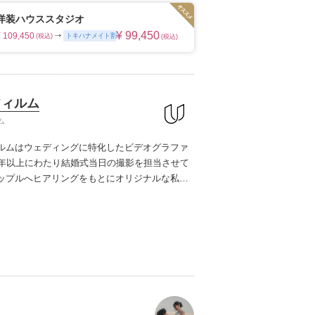
の写真のチカラを信じて
ムービーショップ一覧
洋装ハウススタジオ
¥ 99,450
¥ 109,450
トキハナメイト割
(税込)
(税込)
フィルム
ム
ルムはウェディングに特化したビデオグラファ
0年以上にわたり結婚式当日の撮影を担当させて
ップルへヒアリングをもとにオリジナルな私服
案してきました。
ご自宅やご実家、学校に職
ルーツを辿り結婚式の一日だけでなく人生そのも
一無二な2人のためだけのウェディングムービー
います。