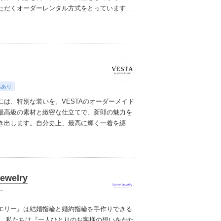
ただくオーダーレンタル方式をとっていますの
。
☆こんな方におすすめ☆
・自分らしいデザイ
が見つからない方（カスタムオーダー、フルオ
能です）
・バリアフリーで安全に結婚式やフォ
ングをしたい方
・ドレスのイメージもよくわか
で相談したい方
【和装について】
和装は、当
ス介助士の特別着付けが必要になります。会場
着付けが入れない場合もございます。
まずは会
典あり
にご試着・相談フォームから「こちらでできま
には、特別な装いを。
VESTAのオーダーメイド
お気軽にご相談ください。
最高級の素材と緻密な仕立てで、新郎の魅力を
き出します。自分史上、最高に輝く一着を纏っ
。
VESTAは、銀座を拠点とするラグジュアリー
イドブランドです。イタリアのデザイン、最高
本の熟練職人による仕立てを融合し、新郎の特
彩るスーツ、タキシード、フロックコートをご
ewelry
。中でも注目は、挙式後にスーツとしてリメイ
ロックコートスーツ。結婚式当日限りの装いで
ー
の後のビジネスやフォーマルシーンでも活躍し
エリー』は結婚指輪と婚約指輪を手作りできる
を手にできます。式後の思い出を纏いながら、
。 私たちは『一人ひとりのお客様の想いをかた
を歩む新郎にふさわしい、持続する価値のある