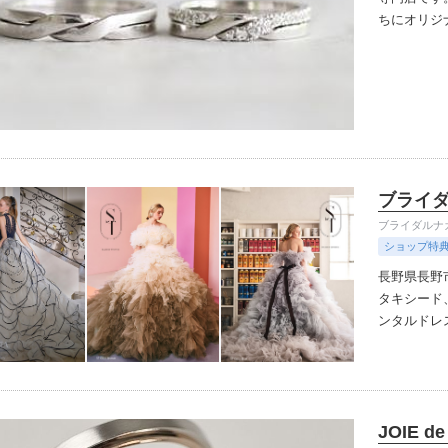
ちにオリジ
装い。人生
で楽しみな
大人の男性
を行います
ドだからこ
ザインで、
スーツは国
イタリア大
れています
地を追求し
実現してい
ブライ
ブライダルナ
ショップ特
長野県長野
タキシード
ンタルドレ
ンナップ（
JOIE de 