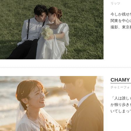
リッツ
今しか残せ
関東を中心
撮影、東京
す。
お好き
【結婚式オ
希望の場所
ローンなど
ビーを制作
CHAMY 
チャミーフォ
「人は誰し
か独り歩き
いてしまっ
一面、自分
が持つ美し
ちの「美」