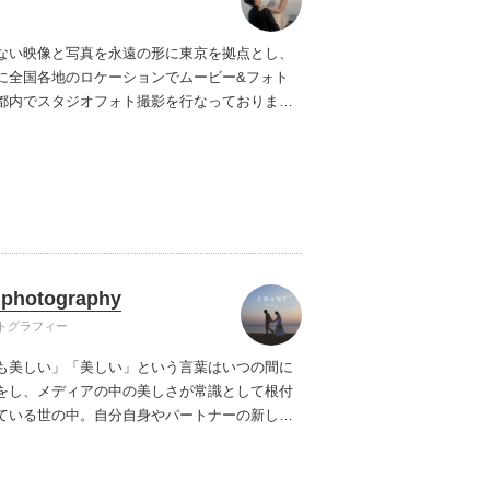
ない映像と写真を永遠の形に
東京を拠点とし、
に全国各地のロケーションでムービー&フォト
都内でスタジオフォト撮影を行なっておりま
なロケーションで前撮り、後撮り致します。
ープニングムービー】
ロケーション撮影ではご
でムービー、フォトの両方が撮影可能です。
ド
を使用しお二人だけの壮大なオープニングムー
いたします。
photography
トグラフィー
も美しい」
「美しい」という言葉はいつの間に
をし、メディアの中の美しさが常識として根付
ている世の中。
自分自身やパートナーの新しい
たちでは気づくことのできない本来あなたたち
さを余すことなく見てほしい。
まだ見ぬ自分た
をCHAMYが映します。
✔︎撮影日2週間以内に納