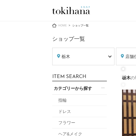
Ring
Dress
HOME
ショップ一覧
ショップ一覧
栃木
店舗
婚約指輪
ウエディン
ITEM SEARCH
栃木
の
ウエディン
結婚指輪
送）
カテゴリーから探す
すべてのアイテム
カラードレ
指輪ショップ一覧
指輪
カラードレ
ドレス
和装
メンズ
フラワー
メンズ
（メー
ヘア&メイク