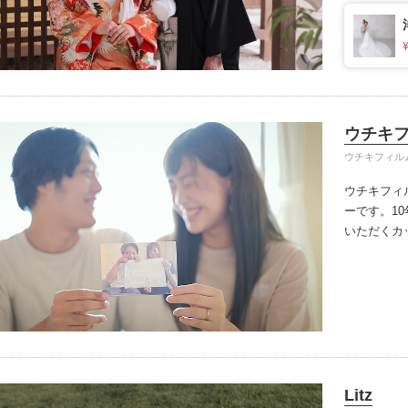
ます。
1枚
イテム
ップ一覧
ウチキ
ウチキフィル
ウチキフィ
ーです。
1
いただくカ
前撮りを提
場、2人の
のを描く唯
を提供して
Litz