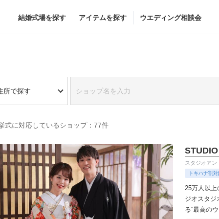
結婚式場を探す
アイテムを探す
ウエディング相談会
Flower
Beauty
住所で探す
グドレス
ブーケ
ヘア&メイク
挙式に対応しているショップ：77件
グドレス
（メーカー直
会場装花
ブライダルエステ
すべてのアイテム
ヘア&メイクショッ
STUDIO
ス
フラワーショップ一覧
ブライダルエステシ
スタジオアン
ス
（メーカー直送）
トキハナ割対
25万人以
ジオ
スタジ
る“最高の
カー直送）