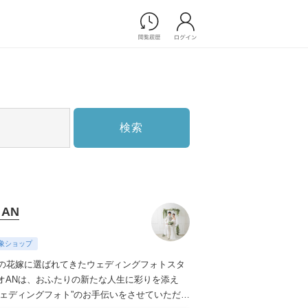
Photograph
フォトウエディング
前撮り/後撮り
家族フォト/ペット撮影
検索
スナップ写真
フォトウエディング/前撮りショ
ップ一覧
スナップ写真ショップ一覧
プ一覧
 AN
ョップ一覧
Movie
象ショップ
演出映像
上の花嫁に選ばれてきたウェディングフォトスタ
記録映像
オANは、おふたりの新たな人生に彩りを添え
ウェディングフォト”のお手伝いをさせていただき
すべてのアイテム