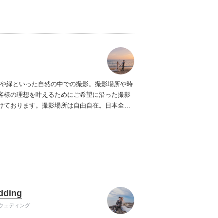
んな撮影でもお気軽にご相談下さい。
＊＊キャ
＊＊
受注確定日から挙式日（撮影日）〜14日以
・販売価格の20%
挙式日当日（撮影日）から数
満〜2日前まで・・・販売価格の40%
挙式日（撮
・当日・・・販売価格の80%
ただし、2親等以内
不幸、新郎新婦/撮影されるご本人様の不慮の事
当以上のウィルス感染で
結婚式や撮影の催行が
った場合、1年以内の延期を前提として、キャン
では海や緑といった自然の中での撮影。
撮影場所や時
無料とさせて頂きます。
催行されなかった場合
客様の理想を叶えるために
ご希望に沿った撮影
ル料金を請求させて頂きます。
＊＊特記事項＊
けております。
撮影場所は自由自在。日本全
ラファーの急な体調変化や人災・天災・テロ・
どこへでも。
可抗力なトラブルにより撮影が不可能となった
金額の100%を限度にお返しさせて頂きます。
合は誠意を持って可能な限り別フォトグラファ
対応をさせて頂きます。
機材トラブル・その他
てデータがお渡しできない場合。
撮影金額の
限度にお返しさせて頂きます。
またスナップ撮影
ら瞬間的に撮る技法）という性質上、
全ての瞬
dding
りを100%保証するものではありません。
ご理解
ウェディング
様、宜しくお願い致します。
＊＊お支払い方法