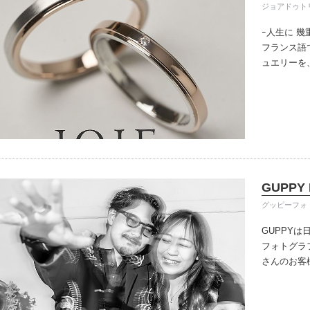
ジョアドゥト
ｰ人生に 幾
フランス語
ュエリーを、と
た。
シンプ
と、確かな
に定評のある
る、おふた
GUPPY
グッピーフォ
GUPPY
フォトグラ
さんのお客
ら雑誌の撮
して完全貸
人やご家族