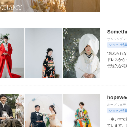
品
✔︎ド
入らなけれ
Somethi
サムシングフ
ショップ特
"忘れられ
ドレスから
伝統的な花
物選びをご
る「robe」
ています。
hopewe
ホープウェデ
ショップ特
・車いすで
ています。