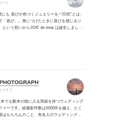
リート
重にも 喜びが色づくジュエリーをｰ
“JOIE”とは、
で「喜び」。身につけたときに喜びを感じるジ
いう想いからJOIE de treat.は誕生しまし
ルな中に細やかな気配りのある絶妙なデザイン
品質。細身でも強く、洗練された上品な美しさ
JOIEのリング。
ふたりらしいこだわりを叶え
りのためのリングを、お届けします。
 PHOTOGRAPH
トグラフ
は日本でも数本の指に入る実績を持つ
ウェディング
ファーです。
総撮影件数は5000件を越え、たく
様はもちろんのこと、
有名人のウェディングか
影、企業撮影等も行っております。
オーナーと
切のカセットフォトサロンを運営しており
お二
が安心して過ごせる空間が名古屋丸の内にござ