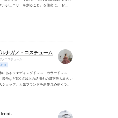
ナルジュエリーを創ること』を使命に、 お二人
の節目を大切にし、自分らしさや品格を求める
がら結婚指輪・婚約指輪を手作りするサポート
に、VESTAは最適な選択肢です。オーダーメイ
。
そ実現する、完璧なフィット感と唯一無二のデ
あなたの特別な瞬間を引き上げます。
VESTAの
内外のVIPや著名人からも高く支持され、歴代
使をはじめとするエグゼクティブたちに愛用さ
。上質な素材、美しいシルエット、極上の着心
、一着ごとに着る人の存在感を高める仕立てを
ます。
ダルナガノ・コスチューム
ガノコスチューム
典あり
市にあるウェディングドレス、カラードレス、
、装他など600点以上の品揃えの県下最大級のレ
スショップ。人気ブランドを新作含め多くライ
持込料、送料全額負担）
treat.