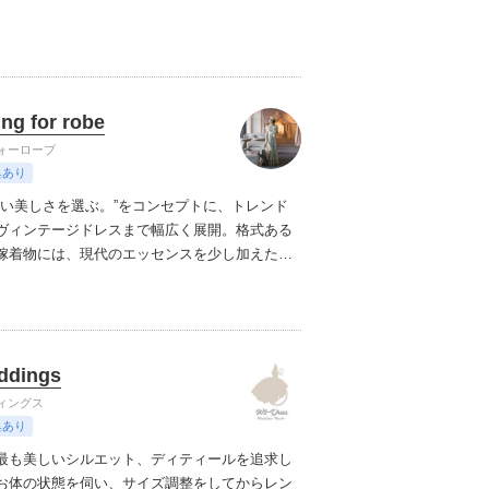
レスレンタル料無料
✔︎持ち込み料一切なし
✔︎気に
ば撮り直しOK
✔︎後からの追加請求一切無し
ng for robe
ォーローブ
典あり
ない美しさを選ぶ。”
をコンセプトに、トレンド
ヴィンテージドレスまで幅広く展開。
格式ある
嫁着物には、現代のエッセンスを少し加えた小
提案いたします。
フランス語でドレスを意味す
に
私たちは特別な日を彩る１着への想いを込め
ddings
ィングス
典あり
最も美しいシルエット、ディティールを追求し
お体の状態を伺い、
サイズ調整をしてからレン