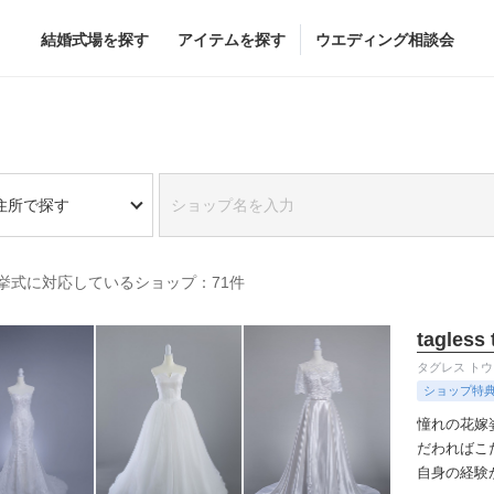
結婚式場を探す
アイテムを探す
ウエディング相談会
Flower
Beauty
住所で探す
グドレス
ブーケ
ヘア&メイク
挙式に対応しているショップ：71件
グドレス
（メーカー直
会場装花
ブライダルエステ
すべてのアイテム
ヘア&メイクショッ
tagless
ス
フラワーショップ一覧
ブライダルエステシ
タグレス ト
ス
（メーカー直送）
ショップ特
憧れの花嫁
だわればこ
自身の経験
カー直送）