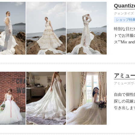
Quantiz
クォンタイズ
ショップ特
特別な日だ
トでお洋服
ス""Mix a
アミュ
アミューズヴ
自由で個性
探しの花嫁
引き出しま