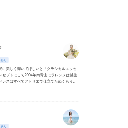
た親身な提案で、新郎新婦さまの「叶えたい」
す。花の力で、「生涯忘れない、心に刻まれる
g」そんな体験をお約束します 。
e
典あり
でに美しく輝いてほしいと
「クラシカルエッセ
ンセプトにして
2004年南青山にラレンヌは誕生
ドレスはすべてアトリエで仕立てた
ぬくもりあ
ンドメイドドレス。
たとえ非効率であっても
デ
製、そして花嫁のコーディネートまで
一貫して
することがラレンヌの信念です。
花嫁の魅力を
かしたドレスを
真心を込めてお手伝いしたいと
典あり