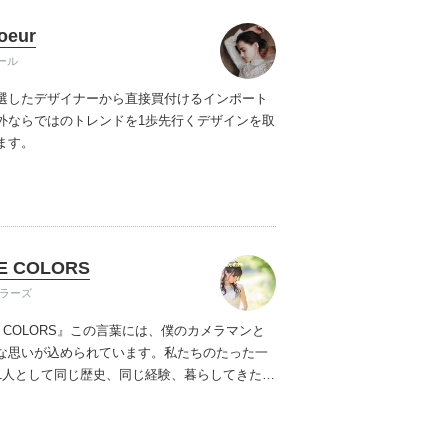
oeur
ール
選したデザイナーから直接買付けるインポート
外ならではのトレンドを1歩先行くデザインを取
ます。
E COLORS
カラーズ
E COLORS』この言葉には、僕のカメラマンと
な思いが込められています。
私たちのたった一
1人として同じ歴史、同じ経験、暮らしてきた環
していることが全て一緒の人は存在しないと思
。だからこそ、その人の人生は、その人だけの
。
色だって同じ。同じように見える色でも少し