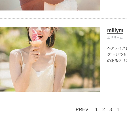
づつ違う色
無限の広が
とつの大切
そして、そ
を写真に残
mlilym
となってい
エリリーム
た。
ヘアメイク
グ" ~いつ
のあるクリ
い、それぞ
一日二組限
しいただき
当日を担当
てなしの心
婚式と同じ
PREV
1
2
3
4