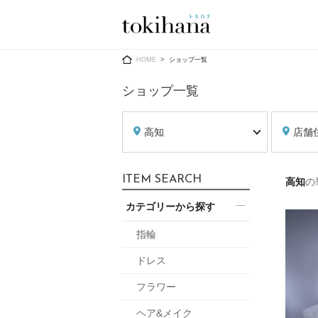
Ring
Dress
HOME
ショップ一覧
ショップ一覧
高知
店舗
婚約指輪
ウエディン
ITEM SEARCH
高知
の
ウエディン
結婚指輪
送）
カテゴリーから探す
すべてのアイテム
カラードレ
指輪ショップ一覧
指輪
カラードレ
ドレス
和装
メンズ
フラワー
メンズ
（メー
ヘア&メイク