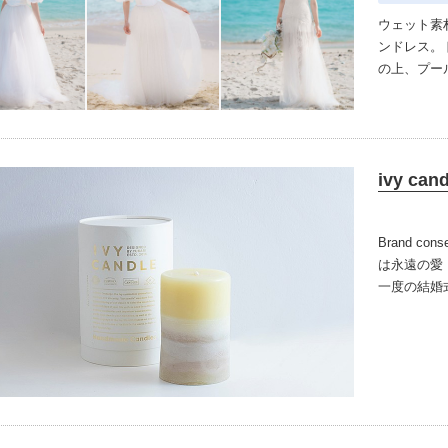
ウェット素
ンドレス。
の上、プー
ただけます
ックな撮影
ivy cand
Brand cons
は
永遠の愛
一度の結婚
るものであ
葉が重なっ
す、世界に