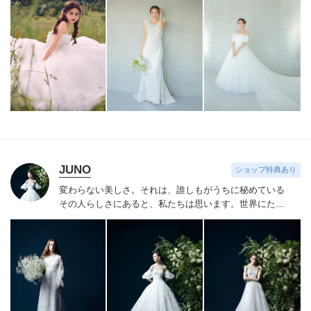
リジナルドレスはまだ見ぬ新しい自分の姿へと出会わせ
てくれます。
誰かの真似ではなくあなただからできるス
タイルへあなたにしかできないブライズスタイルへ導き
ます。
美しい白い花を咲かせ今よりずっと好きな自分
へ。
JUNO
ショップ特典あり
変わらない美しさ。それは、誰しもがうちに秘めている
その人らしさにあると、私たちは思います。
世界にたっ
たひと組のおふたりのこれまでと、これからの物語に思
いを馳せながら。おふたりの内面から輝き出すエレガン
ス、ことばにならない想いさえも織り込みながら。衣裳
をあわせる時間は、結婚式のその日だけではなく、その
先もつづくおふたりの人生を彩る時間。らしく輝く、自
信とよろこびに満ちたすべての幸せの瞬間のために。そ
の人らしさという、変わらない美しさを 私たちは求め