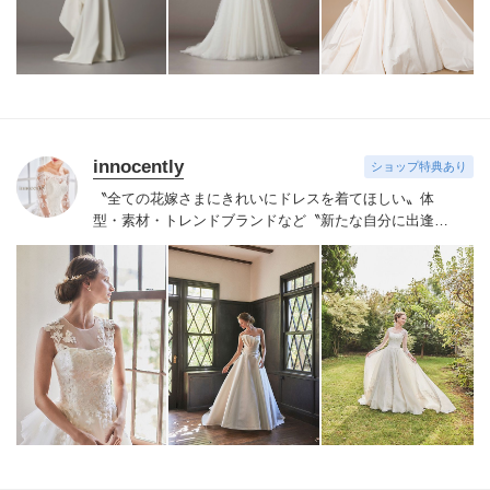
innocently
ショップ特典あり
〝全ての花嫁さまにきれいにドレスを着てほしい〟
体
型・素材・トレンドブランドなど〝新たな自分に出逢え
る〟幅広いラインナップが揃うinnocently。
素材・デザイ
ンにこだわったオリジナルドレスは3～23号まで展開。
国内外の有名デザイナーズドレスも多数取扱っており、
NYやミラノ・バルセロナからセレクトされたインポート
ドレスは全て日本人花嫁向けにサイズ調整。
さらに和装
は1903年創業からの伝統を受け継がれている厳選された
お着物や現代の薫りをちりばめた艶やかなコレクショ
ン。
すべての花嫁さまへ後悔しないお衣裳選びをお手伝
いさせて頂きます。