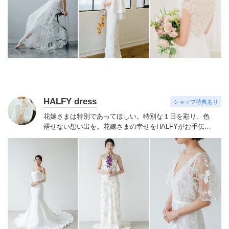
おります
自由でおしゃれなウェディングを目指すすべて
の花嫁様へ
サロンでお待ちしております
HALFY dress
ショップ特典あり
花嫁さまは特別であってほしい。特別な１日を彩り、色
褪せない想い出を。
花嫁さまの幸せをHALFYがお手伝い
いたします。
HALFYのドレスを見に纏うことでその人本
来の美しさを引きだし、ご自身の魅力に気づいて欲しい
と考えております。自分の魅力をもっと引き出したい、
自信を持って特別な１日を迎えたいという花嫁さまに見
つけて頂きたいです。