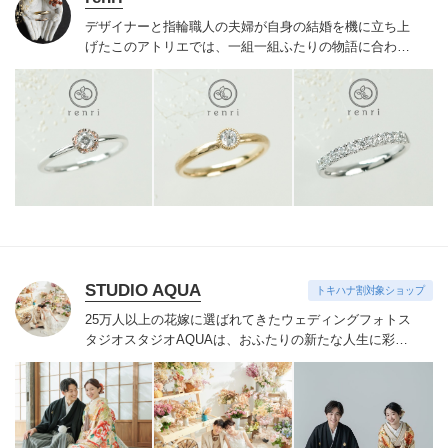
デザイナーと指輪職人の夫婦が自身の結婚を機に立ち上
げたこのアトリエでは、一組一組ふたりの物語に合わせ
た特別なリングを提案。研ぎ澄まされた感性と確かな品
質で、人と被りづらいふたりらしい世界に一つのリング
が出来上がる。ここで一緒に過ごした時間も大切な思い
出の一つに。
STUDIO AQUA
トキハナ割対象ショップ
25万人以上の花嫁に選ばれてきたウェディングフォトス
タジオ
スタジオAQUAは、おふたりの新たな人生に彩り
を添える“最高のウェディングフォト”のお手伝いをさせ
ていただきます。
1枚の写真のチカラを信じて