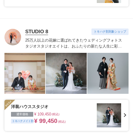
STUDIO 8
トキハナ割対象ショップ
25万人以上の花嫁に選ばれてきたウェディングフォトス
タジオ
スタジオエイトは、おふたりの新たな人生に彩り
を添える“最高のウェディングフォト”のお手伝いをさせ
ていただきます。
1枚の写真のチカラを信じて
洋装ハウススタジオ
¥ 109,450
通常価格
(税込)
¥ 99,450
トキハナメイト割
(税込)