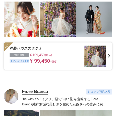
添える“最高のウェディングフォト”のお手伝いをさせて
いただきます。
1枚の写真のチカラを信じて
洋装ハウススタジオ
¥ 109,450
通常価格
(税込)
¥ 99,450
トキハナメイト割
(税込)
Fiore Bianca
ショップ特典あり
“be with You”イタリア語で”白い花”を意味するFiore
Bianca
純粋無垢な美しさを秘めた花嫁を花の蕾みに例え
白い花が咲くまでのストーリーをあなたと共に紡いでい
きます
世界を巡り出会ったデザイナーズブランドや、オ