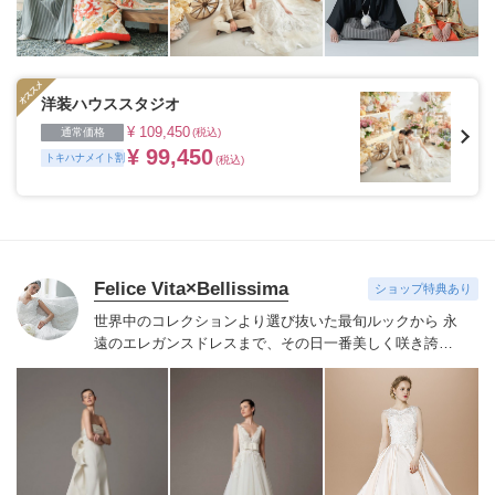
洋装ハウススタジオ
¥ 109,450
通常価格
(税込)
¥ 99,450
トキハナメイト割
(税込)
Felice Vita×Bellissima
ショップ特典あり
世界中のコレクションより選び抜いた最旬ルックから 永
遠のエレガンスドレスまで、その日一番美しく咲き誇る
花嫁にふさわしいドレスをご紹介いたします。
Felice
Vita×Bellissimaならではのこだわりのセレクトで、本物
志向の花嫁が納得するドレスをお届けし、手の届く贅沢
=ワンランク上の花嫁を演出致します。