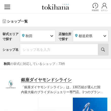
ショップ一覧
挙式エリア
店舗住所
秋田
都道府県
で探す
で探す
ショップ名
秋田
の挙式に対応しているショップ：73件
銀座ダイヤモンドシライシ
「銀座ダイヤモンドシライシ」は、130万組が選んだ国
内最大級のブライダルジュエリー専門店。1つのブランド
では国内最大級の700種類以上の豊富なデザインを取り
揃え、ふたりの「似合う」と「好き」を同時に叶えた満
足の選択ができる指輪をご提案しています。多くのお客