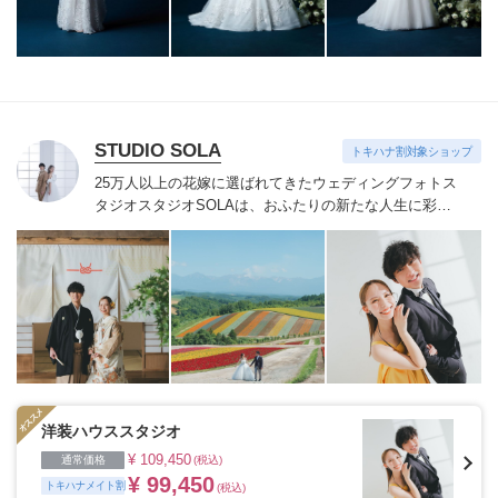
つづけています。
STUDIO SOLA
トキハナ割対象ショップ
25万人以上の花嫁に選ばれてきたウェディングフォトス
タジオ
スタジオSOLAは、おふたりの新たな人生に彩り
を添える“最高のウェディングフォト”のお手伝いをさせ
ていただきます。
1枚の写真のチカラを信じて
洋装ハウススタジオ
¥ 109,450
通常価格
(税込)
¥ 99,450
トキハナメイト割
(税込)