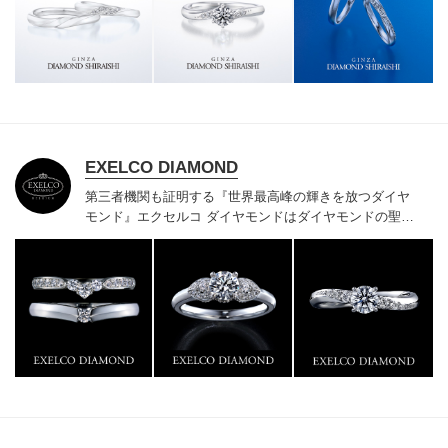
様にご満足いただけている、一生身に着けるための指輪
のクオリティや購入後のアフターサービスをぜひ一度店
頭でお確かめください。
EXELCO DIAMOND
第三者機関も証明する『世界最高峰の輝きを放つダイヤ
モンド』
エクセルコ ダイヤモンドはダイヤモンドの聖地
ベルギー発祥で200年以上の歴史がある真のカッターズ
ブランドで、約700種類の豊富な品揃えでブライダル専
門店としてリングのデザインや品質にもこだわっていま
す。おふたりに本物の輝きを一生身に着けていただきた
い想いで「ヴァージン・ダイヤモンド」「ハードプラチ
ナ」「保証内容」にこだわっています。