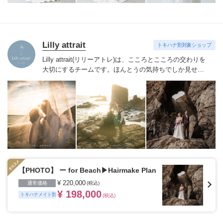
Lilly attrait
トキハナ割対象ショップ
Lilly attrait(リリーアトレ)は、こころとこころの交わりを
大切にするチームです。
ほんとうの気持ちでしか見せな
い表情や情景を記録することを得意とします。
【内容】
(詳細は各種プランをご覧ください)
・事前打ち合わ
せ・・・Zoomにてヒアリングを行います
・ロケ地・・・
全国各地(海外出張はお問い合わせください)
・Photo（前
撮）・・・全データレタッチ(150~300枚)・ウェルカムボ
ード作成
・Movie（前撮）・・・通常撮影＋ドローン撮
影(2~3分)
・Movie（当日）・・・当日ダイジェスト(8~30
分)
・Movie（当日）・・・当日エンドロール(2~3分)
・
Dress Rental・・・Dress＋Accessory(スタイリストがご
提案・ドレス試着OK)
・Tuxedo Rental・・・ジャケット
【PHOTO】 ー for Beach▶︎Hairmake Plan
＋パンツ＋ベスト＋タイ
・Hair Make・・・ヒアリングで
¥ 220,000
通常価格
(税込)
一番好きなスタイルを一緒に見つけましょう
¥ 198,000
トキハナメイト割
(税込)