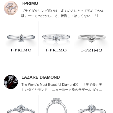
I-PRIMO
ブライダルリング選びは、多くの方にとって初めての体
験。一生ものだからこそ、後悔してほしくない。「I-
PRIMO（アイプリモ）」は、アジア最大級の展開エリア
を誇るブライダルリング専門店。「最初に訪れてよかっ
た」と思っていただける最高のサービスと豊富な品揃え
でお待ちしております。リング選びの最初の一歩をご一
緒に。まずは、アイプリモへ。
LAZARE DIAMOND
The World’s Most Beautiful DiamondⓇ
― 世界で最も美
しいダイヤモンド ―
ニューヨーク発のラザール ダイヤ
モンドは“世界三大カッターズブランド“のひとつに数え
られ120年を超えた今もなおダイヤモンドの美しい輝き
にこだわり続けています。私たちの願いは、この生涯変
わらないワン＆オンリーの輝きを幸せの象徴として、い