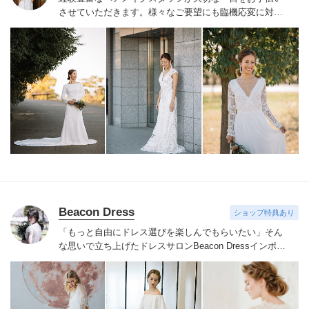
させていただきます。様々なご要望にも臨機応変に対応
し、人生で一番輝く笑顔を創り出します。
Beacon Dress
ショップ特典あり
「もっと自由にドレス選びを楽しんでもらいたい」そん
な思いで立ち上げたドレスサロンBeacon Dress
インポー
トドレスならではの繊細なレースやビジューをあしらっ
たドレスを手の届く価格でご用意
NYで注目されているア
クセサリーブランドRANJANA KHAN、シューズブラン
ドbellabelle shoesなどインポートアイテムも取り扱って