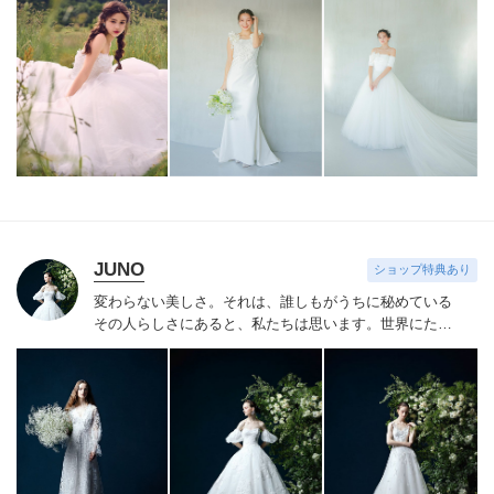
リジナルドレスはまだ見ぬ新しい自分の姿へと出会わせ
てくれます。
誰かの真似ではなくあなただからできるス
タイルへあなたにしかできないブライズスタイルへ導き
ます。
美しい白い花を咲かせ今よりずっと好きな自分
へ。
JUNO
ショップ特典あり
変わらない美しさ。それは、誰しもがうちに秘めている
その人らしさにあると、私たちは思います。
世界にたっ
たひと組のおふたりのこれまでと、これからの物語に思
いを馳せながら。おふたりの内面から輝き出すエレガン
ス、ことばにならない想いさえも織り込みながら。衣裳
をあわせる時間は、結婚式のその日だけではなく、その
先もつづくおふたりの人生を彩る時間。らしく輝く、自
信とよろこびに満ちたすべての幸せの瞬間のために。そ
の人らしさという、変わらない美しさを 私たちは求め