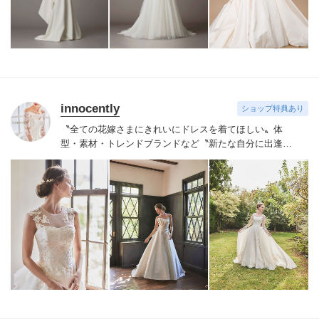
innocently
ショップ特典あり
〝全ての花嫁さまにきれいにドレスを着てほしい〟
体
型・素材・トレンドブランドなど〝新たな自分に出逢え
る〟幅広いラインナップが揃うinnocently。
素材・デザイ
ンにこだわったオリジナルドレスは3～23号まで展開。
国内外の有名デザイナーズドレスも多数取扱っており、
NYやミラノ・バルセロナからセレクトされたインポート
ドレスは全て日本人花嫁向けにサイズ調整。
さらに和装
は1903年創業からの伝統を受け継がれている厳選された
お着物や現代の薫りをちりばめた艶やかなコレクショ
ン。
すべての花嫁さまへ後悔しないお衣裳選びをお手伝
いさせて頂きます。