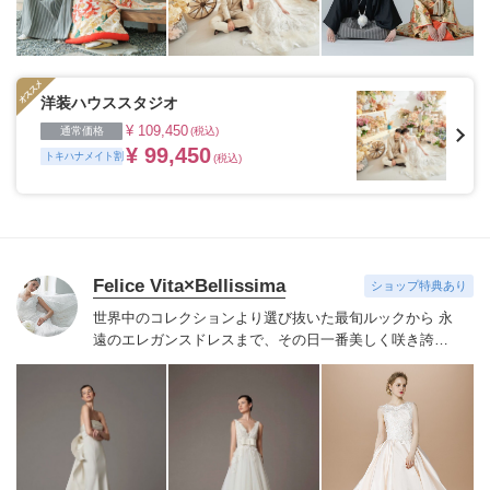
洋装ハウススタジオ
¥ 109,450
通常価格
(税込)
¥ 99,450
トキハナメイト割
(税込)
Felice Vita×Bellissima
ショップ特典あり
世界中のコレクションより選び抜いた最旬ルックから 永
遠のエレガンスドレスまで、その日一番美しく咲き誇る
花嫁にふさわしいドレスをご紹介いたします。
Felice
Vita×Bellissimaならではのこだわりのセレクトで、本物
志向の花嫁が納得するドレスをお届けし、手の届く贅沢
=ワンランク上の花嫁を演出致します。