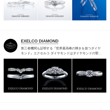
様にご満足いただけている、一生身に着けるための指輪
のクオリティや購入後のアフターサービスをぜひ一度店
頭でお確かめください。
EXELCO DIAMOND
第三者機関も証明する『世界最高峰の輝きを放つダイヤ
モンド』
エクセルコ ダイヤモンドはダイヤモンドの聖地
ベルギー発祥で200年以上の歴史がある真のカッターズ
ブランドで、約700種類の豊富な品揃えでブライダル専
門店としてリングのデザインや品質にもこだわっていま
す。おふたりに本物の輝きを一生身に着けていただきた
い想いで「ヴァージン・ダイヤモンド」「ハードプラチ
ナ」「保証内容」にこだわっています。