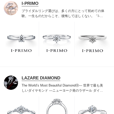
I-PRIMO
ブライダルリング選びは、多くの方にとって初めての体
験。一生ものだからこそ、後悔してほしくない。「I-
PRIMO（アイプリモ）」は、アジア最大級の展開エリア
を誇るブライダルリング専門店。「最初に訪れてよかっ
た」と思っていただける最高のサービスと豊富な品揃え
でお待ちしております。リング選びの最初の一歩をご一
緒に。まずは、アイプリモへ。
LAZARE DIAMOND
The World’s Most Beautiful DiamondⓇ
― 世界で最も美
しいダイヤモンド ―
ニューヨーク発のラザール ダイヤ
モンドは“世界三大カッターズブランド“のひとつに数え
られ120年を超えた今もなおダイヤモンドの美しい輝き
にこだわり続けています。私たちの願いは、この生涯変
わらないワン＆オンリーの輝きを幸せの象徴として、い