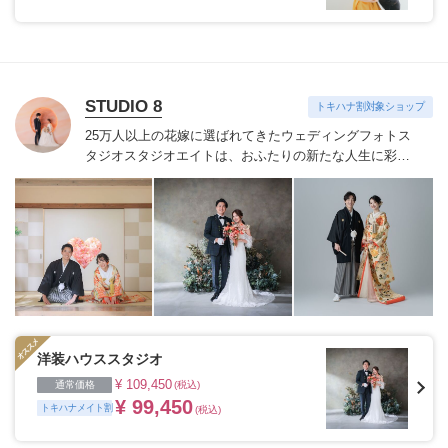
STUDIO 8
トキハナ割対象ショップ
25万人以上の花嫁に選ばれてきたウェディングフォトス
タジオ
スタジオエイトは、おふたりの新たな人生に彩り
を添える“最高のウェディングフォト”のお手伝いをさせ
ていただきます。
1枚の写真のチカラを信じて
洋装ハウススタジオ
¥ 109,450
通常価格
(税込)
¥ 99,450
トキハナメイト割
(税込)