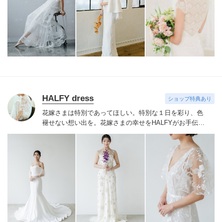
おります
自由でおしゃれなウェディングを目指すすべて
の花嫁様へ
サロンでお待ちしております
HALFY dress
ショップ特典あり
花嫁さまは特別であってほしい。特別な１日を彩り、色
褪せない想い出を。
花嫁さまの幸せをHALFYがお手伝い
いたします。
HALFYのドレスを見に纏うことでその人本
来の美しさを引きだし、ご自身の魅力に気づいて欲しい
と考えております。自分の魅力をもっと引き出したい、
自信を持って特別な１日を迎えたいという花嫁さまに見
つけて頂きたいです。