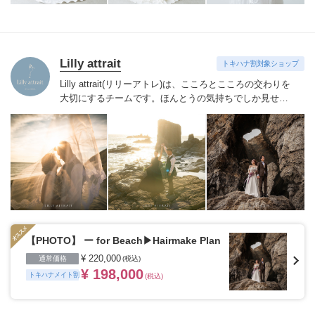
Lilly attrait
トキハナ割対象ショップ
Lilly attrait(リリーアトレ)は、こころとこころの交わりを
大切にするチームです。
ほんとうの気持ちでしか見せな
い表情や情景を記録することを得意とします。
【内容】
(詳細は各種プランをご覧ください)
・事前打ち合わ
せ・・・Zoomにてヒアリングを行います
・ロケ地・・・
全国各地(海外出張はお問い合わせください)
・Photo（前
撮）・・・全データレタッチ(150~300枚)・ウェルカムボ
ード作成
・Movie（前撮）・・・通常撮影＋ドローン撮
影(2~3分)
・Movie（当日）・・・当日ダイジェスト(8~30
分)
・Movie（当日）・・・当日エンドロール(2~3分)
・
Dress Rental・・・Dress＋Accessory(スタイリストがご
提案・ドレス試着OK)
・Tuxedo Rental・・・ジャケット
【PHOTO】 ー for Beach▶︎Hairmake Plan
＋パンツ＋ベスト＋タイ
・Hair Make・・・ヒアリングで
¥ 220,000
通常価格
(税込)
一番好きなスタイルを一緒に見つけましょう
¥ 198,000
トキハナメイト割
(税込)