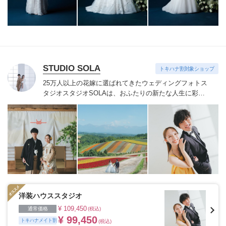
つづけています。
STUDIO SOLA
トキハナ割対象ショップ
25万人以上の花嫁に選ばれてきたウェディングフォトス
タジオ
スタジオSOLAは、おふたりの新たな人生に彩り
を添える“最高のウェディングフォト”のお手伝いをさせ
ていただきます。
1枚の写真のチカラを信じて
洋装ハウススタジオ
¥ 109,450
通常価格
(税込)
¥ 99,450
トキハナメイト割
(税込)