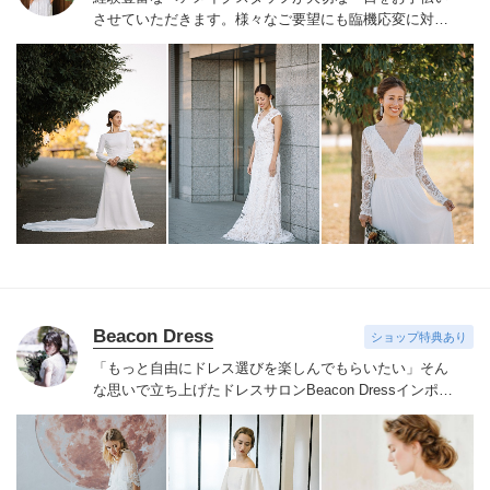
させていただきます。様々なご要望にも臨機応変に対応
し、人生で一番輝く笑顔を創り出します。
Beacon Dress
ショップ特典あり
「もっと自由にドレス選びを楽しんでもらいたい」そん
な思いで立ち上げたドレスサロンBeacon Dress
インポー
トドレスならではの繊細なレースやビジューをあしらっ
たドレスを手の届く価格でご用意
NYで注目されているア
クセサリーブランドRANJANA KHAN、シューズブラン
ドbellabelle shoesなどインポートアイテムも取り扱って