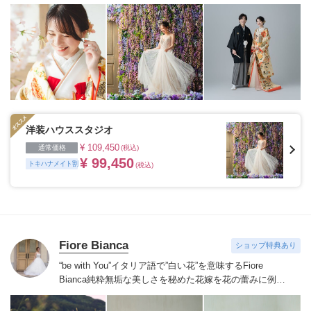
添える“最高のウェディングフォト”のお手伝いをさせて
いただきます。
1枚の写真のチカラを信じて
洋装ハウススタジオ
¥ 109,450
通常価格
(税込)
¥ 99,450
トキハナメイト割
(税込)
Fiore Bianca
ショップ特典あり
“be with You”イタリア語で”白い花”を意味するFiore
Bianca
純粋無垢な美しさを秘めた花嫁を花の蕾みに例え
白い花が咲くまでのストーリーをあなたと共に紡いでい
きます
世界を巡り出会ったデザイナーズブランドや、オ