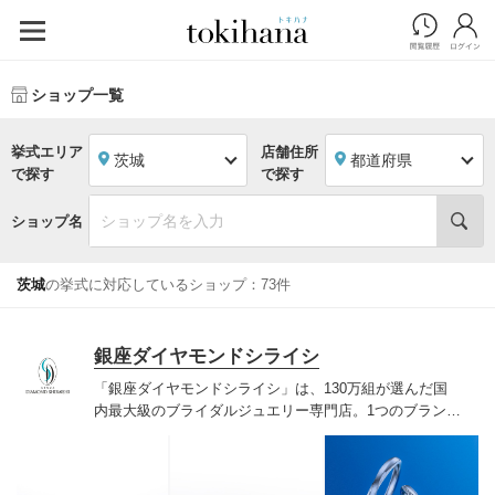
ショップ一覧
挙式エリア
店舗住所
茨城
都道府県
で探す
で探す
ショップ名
茨城
の挙式に対応しているショップ：73件
銀座ダイヤモンドシライシ
「銀座ダイヤモンドシライシ」は、130万組が選んだ国
内最大級のブライダルジュエリー専門店。1つのブランド
では国内最大級の700種類以上の豊富なデザインを取り
揃え、ふたりの「似合う」と「好き」を同時に叶えた満
足の選択ができる指輪をご提案しています。多くのお客