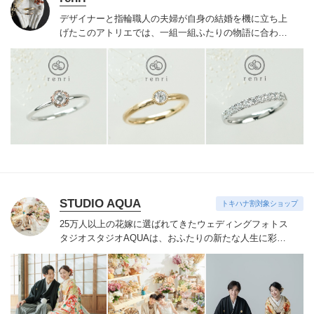
デザイナーと指輪職人の夫婦が自身の結婚を機に立ち上
げたこのアトリエでは、一組一組ふたりの物語に合わせ
た特別なリングを提案。研ぎ澄まされた感性と確かな品
質で、人と被りづらいふたりらしい世界に一つのリング
が出来上がる。ここで一緒に過ごした時間も大切な思い
出の一つに。
STUDIO AQUA
トキハナ割対象ショップ
25万人以上の花嫁に選ばれてきたウェディングフォトス
タジオ
スタジオAQUAは、おふたりの新たな人生に彩り
を添える“最高のウェディングフォト”のお手伝いをさせ
ていただきます。
1枚の写真のチカラを信じて