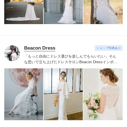
Beacon Dress
ショップ特典あり
「もっと自由にドレス選びを楽しんでもらいたい」そん
な思いで立ち上げたドレスサロンBeacon Dress
インポー
トドレスならではの繊細なレースやビジューをあしらっ
たドレスを手の届く価格でご用意
NYで注目されているア
クセサリーブランドRANJANA KHAN、シューズブラン
ドbellabelle shoesなどインポートアイテムも取り扱って
おります
自由でおしゃれなウェディングを目指すすべて
の花嫁様へ
サロンでお待ちしております