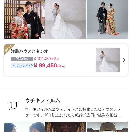
ただきます。
1枚の写真のチカラを信じて
洋装ハウススタジオ
¥ 109,450
通常価格
(税込)
¥ 99,450
トキハナメイト割
(税込)
ウチキフィルム
ウチキフィルムはウェディングに特化したビデオグラフ
ァーです。
10年以上にわたり結婚式当日の撮影を担当さ
せていただくカップルへヒアリングをもとにオリジナル
な私服前撮りを提案してきました。
ご自宅やご実家、学