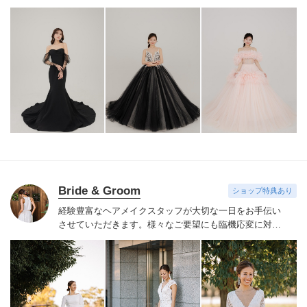
す。挙式・披露宴・前撮り・二次会などのお貸出しも可
能です。
その他、カラードレスも取り揃えています。
ド
レスをレンタルしていただいたお客様にはヘッドアクセ
サリー・イヤリング・ピアス・シューズ・ベールが無料
で付きます。
Bride & Groom
ショップ特典あり
経験豊富なヘアメイクスタッフが大切な一日をお手伝い
させていただきます。様々なご要望にも臨機応変に対応
し、人生で一番輝く笑顔を創り出します。