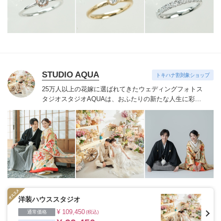
STUDIO AQUA
トキハナ割対象ショップ
25万人以上の花嫁に選ばれてきたウェディングフォトス
タジオ
スタジオAQUAは、おふたりの新たな人生に彩り
を添える“最高のウェディングフォト”のお手伝いをさせ
ていただきます。
1枚の写真のチカラを信じて
洋装ハウススタジオ
¥ 109,450
通常価格
(税込)