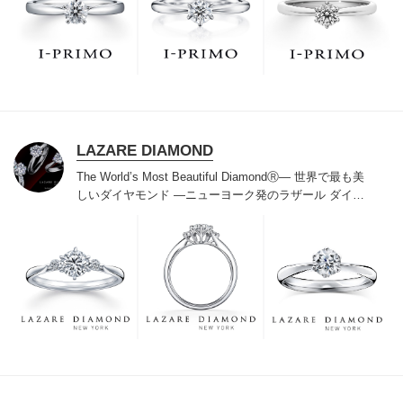
でお待ちしております。リング選びの最初の一歩をご一
緒に。まずは、アイプリモへ。
LAZARE DIAMOND
The World’s Most Beautiful DiamondⓇ
― 世界で最も美
しいダイヤモンド ―
ニューヨーク発のラザール ダイヤ
モンドは“世界三大カッターズブランド“のひとつに数え
られ120年を超えた今もなおダイヤモンドの美しい輝き
にこだわり続けています。私たちの願いは、この生涯変
わらないワン＆オンリーの輝きを幸せの象徴として、い
つも、ずっと、身に着けていただくことです。