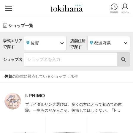
ショップ一覧
挙式エリア
店舗住所
佐賀
都道府県
で探す
で探す
ショップ名
佐賀
の挙式に対応しているショップ：70件
I-PRIMO
ブライダルリング選びは、多くの方にとって初めての体
験。一生ものだからこそ、後悔してほしくない。「I-
PRIMO（アイプリモ）」は、アジア最大級の展開エリア
を誇るブライダルリング専門店。「最初に訪れてよかっ
た」と思っていただける最高のサービスと豊富な品揃え