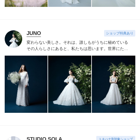
JUNO
ショップ特典あり
変わらない美しさ。それは、誰しもがうちに秘めている
その人らしさにあると、私たちは思います。
世界にたっ
たひと組のおふたりのこれまでと、これからの物語に思
いを馳せながら。おふたりの内面から輝き出すエレガン
ス、ことばにならない想いさえも織り込みながら。衣裳
をあわせる時間は、結婚式のその日だけではなく、その
先もつづくおふたりの人生を彩る時間。らしく輝く、自
信とよろこびに満ちたすべての幸せの瞬間のために。そ
の人らしさという、変わらない美しさを 私たちは求め
つづけています。
STUDIO SOLA
トキハナ割対象ショップ