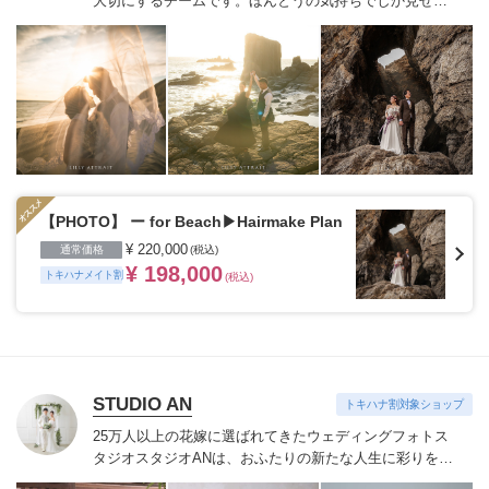
大切にするチームです。
ほんとうの気持ちでしか見せな
い表情や情景を記録することを得意とします。
【内容】
(詳細は各種プランをご覧ください)
・事前打ち合わ
せ・・・Zoomにてヒアリングを行います
・ロケ地・・・
全国各地(海外出張はお問い合わせください)
・Photo（前
撮）・・・全データレタッチ(150~300枚)・ウェルカムボ
ード作成
・Movie（前撮）・・・通常撮影＋ドローン撮
影(2~3分)
・Movie（当日）・・・当日ダイジェスト(8~30
分)
・Movie（当日）・・・当日エンドロール(2~3分)
・
Dress Rental・・・Dress＋Accessory(スタイリストがご
提案・ドレス試着OK)
・Tuxedo Rental・・・ジャケット
【PHOTO】 ー for Beach▶︎Hairmake Plan
＋パンツ＋ベスト＋タイ
・Hair Make・・・ヒアリングで
¥ 220,000
通常価格
(税込)
一番好きなスタイルを一緒に見つけましょう
¥ 198,000
トキハナメイト割
(税込)
STUDIO AN
トキハナ割対象ショップ
25万人以上の花嫁に選ばれてきたウェディングフォトス
タジオ
スタジオANは、おふたりの新たな人生に彩りを添
える“最高のウェディングフォト”のお手伝いをさせてい