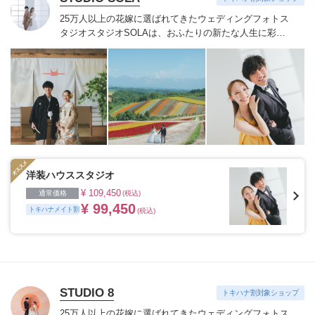
25万人以上の花嫁に選ばれてきたウェディングフォトス
タジオ
スタジオSOLAは、おふたりの新たな人生に彩り
を添える“最高のウェディングフォト”のお手伝いをさせ
ていただきます。
1枚の写真のチカラを信じて
洋装ハウススタジオ
¥ 109,450
通常価格
(税込)
¥ 99,450
トキハナメイト割
(税込)
STUDIO 8
トキハナ割対象ショップ
25万人以上の花嫁に選ばれてきたウェディングフォトス