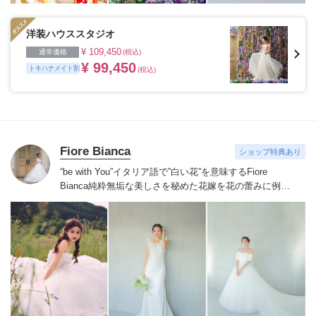
洋装ハウススタジオ
¥ 109,450
通常価格
(税込)
¥ 99,450
トキハナメイト割
(税込)
Fiore Bianca
ショップ特典あり
“be with You”イタリア語で”白い花”を意味するFiore
Bianca
純粋無垢な美しさを秘めた花嫁を花の蕾みに例え
白い花が咲くまでのストーリーをあなたと共に紡いでい
きます
世界を巡り出会ったデザイナーズブランドや、オ
リジナルドレスはまだ見ぬ新しい自分の姿へと出会わせ
てくれます。
誰かの真似ではなくあなただからできるス
タイルへあなたにしかできないブライズスタイルへ導き
ます。
美しい白い花を咲かせ今よりずっと好きな自分
へ。