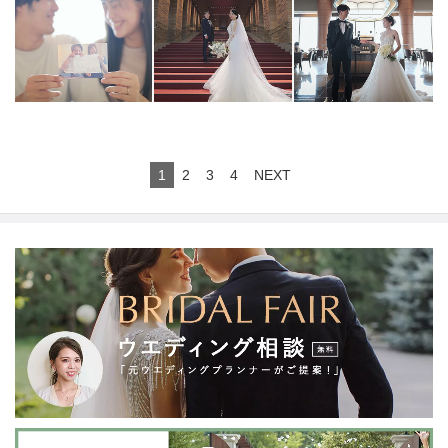
校に職場、2人のルーツを辿り結婚式の一日だけでなく人
生そのものを描く唯一無二な2人のためだけのウェディン
グムービーを提供しています。
1
2
3
4
NEXT