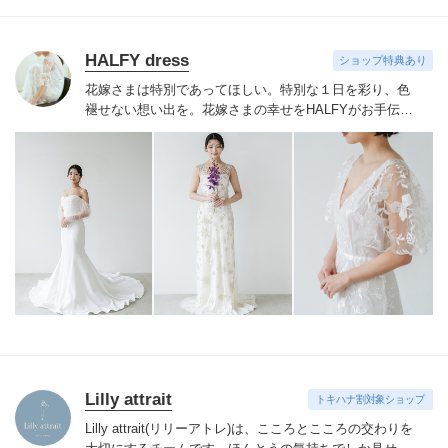
HALFY dress
ショップ特典あり
花嫁さまは特別であってほしい。特別な１日を彩り、色
褪せない想い出を。
花嫁さまの幸せをHALFYがお手伝い
いたします。
HALFYのドレスを見に纏うことでその人本
来の美しさを引きだし、ご自身の魅力に気づいて欲しい
と考えております。自分の魅力をもっと引き出したい、
自信を持って特別な１日を迎えたいという花嫁さまに見
つけて頂きたいです。
Lilly attrait
トキハナ割対象ショップ
Lilly attrait(リリーアトレ)は、こころとこころの交わりを