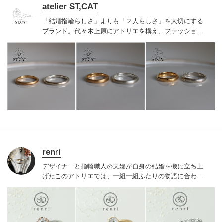
atelier ST,CAT
「結婚指輪らしさ」よりも「２人らしさ」を大切にする
ブランド。代々木上原にアトリエを構え、ファッション
ジュエリーのような結婚・婚約指輪を作っています。特
別なものだからって、無理にキラキラしてなくても良い
と思うのです。普段の着こなしに合わせて、ファッショ
ンリングのように楽しんでもらいたいから、作っている
のは手作業の有機的な歪みを効かせたナチュラルモダン
なデザイン。シンプルで洗練されたラインナップです。
renri
デザイナーと指輪職人の夫婦が自身の結婚を機に立ち上
げたこのアトリエでは、一組一組ふたりの物語に合わせ
た特別なリングを提案。研ぎ澄まされた感性と確かな品
質で、人と被りづらいふたりらしい世界に一つのリング
が出来上がる。ここで一緒に過ごした時間も大切な思い
出の一つに。