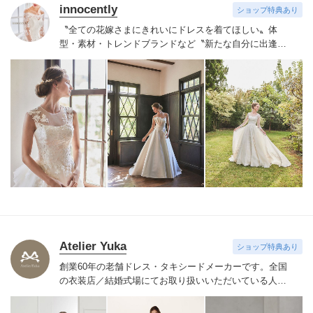
innocently
ショップ特典あり
〝全ての花嫁さまにきれいにドレスを着てほしい〟
体
型・素材・トレンドブランドなど〝新たな自分に出逢え
る〟幅広いラインナップが揃うinnocently。
素材・デザイ
ンにこだわったオリジナルドレスは3～23号まで展開。
国内外の有名デザイナーズドレスも多数取扱っており、
NYやミラノ・バルセロナからセレクトされたインポート
ドレスは全て日本人花嫁向けにサイズ調整。
さらに和装
は1903年創業からの伝統を受け継がれている厳選された
お着物や現代の薫りをちりばめた艶やかなコレクショ
ン。
すべての花嫁さまへ後悔しないお衣裳選びをお手伝
いさせて頂きます。
Atelier Yuka
ショップ特典あり
創業60年の老舗ドレス・タキシードメーカーです。
全国
の衣装店／結婚式場にてお取り扱いいただいている人気
ドレスを
どれでもお好きに選んで新郎新婦に直接お貸出
可能です。