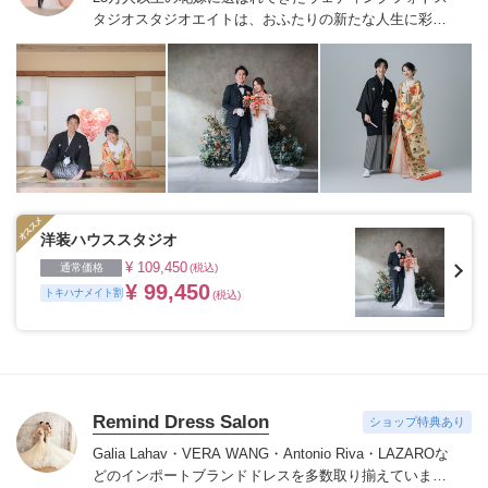
タジオ
スタジオエイトは、おふたりの新たな人生に彩り
を添える“最高のウェディングフォト”のお手伝いをさせ
ていただきます。
1枚の写真のチカラを信じて
洋装ハウススタジオ
¥ 109,450
通常価格
(税込)
¥ 99,450
トキハナメイト割
(税込)
Remind Dress Salon
ショップ特典あり
Galia Lahav・VERA WANG・Antonio Riva・LAZAROな
どのインポートブランドドレスを多数取り揃えていま