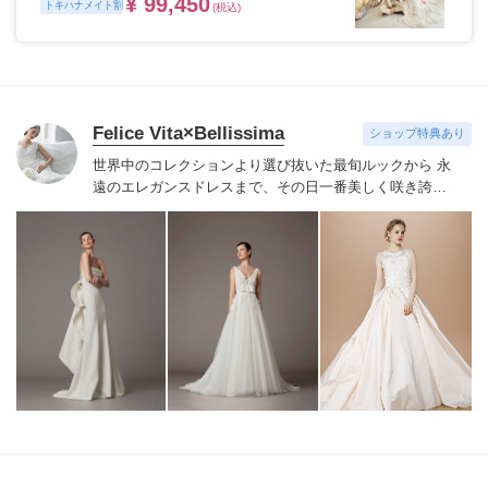
¥ 99,450
トキハナメイト割
(税込)
Felice Vita×Bellissima
ショップ特典あり
世界中のコレクションより選び抜いた最旬ルックから 永
遠のエレガンスドレスまで、その日一番美しく咲き誇る
花嫁にふさわしいドレスをご紹介いたします。
Felice
Vita×Bellissimaならではのこだわりのセレクトで、本物
志向の花嫁が納得するドレスをお届けし、手の届く贅沢
=ワンランク上の花嫁を演出致します。