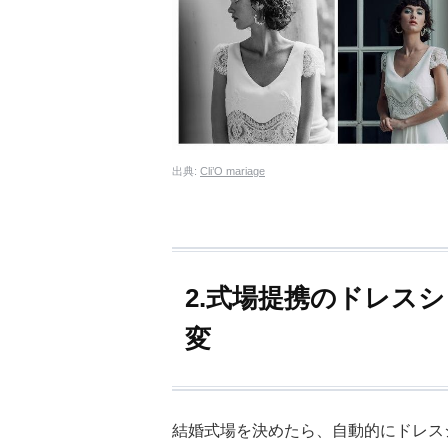
出典:
Cli’O mariage
2.式場提携のドレス
変
結婚式場を決めたら、自動的にドレス