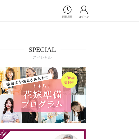
Photograph
フォトウエディング
前撮り/後撮り
SPECIAL
家族フォト/ペット撮影
スペシャル
スナップ写真
フォトウエディング/前撮りショ
ップ一覧
スナップ写真ショップ一覧
プ一覧
ョップ一覧
Movie
演出映像
記録映像
すべてのアイテム