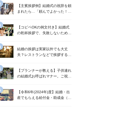
【主賓挨拶例】結婚式の祝辞を頼
まれたら…「頼んでよかった！」
と言われる挨拶のポイント
【コピペOKの例文付き】結婚式
の乾杯挨拶で、失敗しないために
は？
結婚の挨拶は実家以外でも大丈
夫？レストランなどで挨拶する場
合の【お店選び・当日の流れ・準
備・Q&A】
【プランナーが教える】子供連れ
の結婚式お呼ばれマナー。ご祝儀
はいくら？服装は？必須の持ち物
リストも《Q&A付き》
【令和6年(2024年)度】結婚・出
産でもらえる給付金・助成金（東
京都）