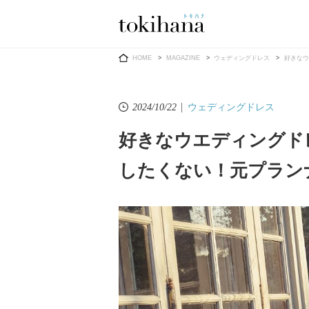
Ring
Dress
HOME
MAGAZINE
ウェディングドレス
好きなウ
ウェディングドレス
2024/10/22
好きなウエディングド
婚約指輪
ウエディン
したくない！元プラン
ウエディン
結婚指輪
送）
すべてのアイテム
カラードレ
指輪ショップ一覧
カラードレ
和装
メンズ
メンズ
（メ