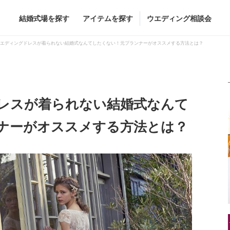
結婚式場を探す
アイテムを探す
ウエディング相談会
Flower
Beauty
エディングドレスが着られない結婚式なんてしたくない！元プランナーがオススメする方法とは？
レスが着られない結婚式なんて
グドレス
ブーケ
ヘア&メイク
ナーがオススメする方法とは？
グドレス
（メーカー直
会場装花
ブライダルエステ
すべてのアイテム
ヘア&メイクショッ
ス
フラワーショップ一覧
ブライダルエステシ
ス
（メーカー直送）
ーカー直送）