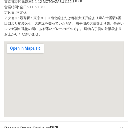
東京都港区元麻布1-1-12 MOTOAZABU1112 3F-4F
営業時間: 全日 9:00〜18:00
定休日: 不定休
アクセス: 最寄駅：東京メトロ南北線または都営大江戸線より麻布十番駅4番
出口より徒歩5分、 大黒坂を登っていただき、右手側の大法寺より先、茶色い
レンガ調の建物の隣にある薄いグレーのビルです。 建物右手側の外階段より
お上がりくださいませ。
Beacon Dress Osaka 大阪店