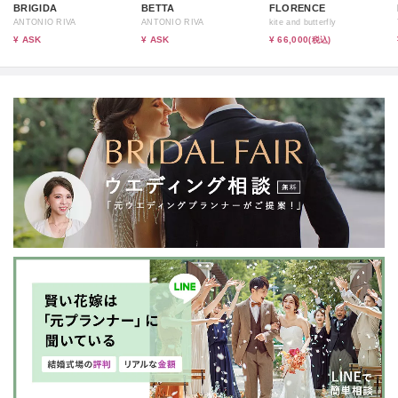
BRIGIDA
BETTA
FLORENCE
ANTONIO RIVA
ANTONIO RIVA
kite and butterfly
¥ ASK
¥ ASK
¥ 66,000
(税込)