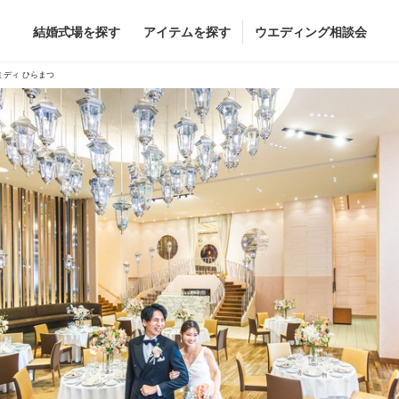
結婚式場を探す
アイテムを探す
ウエディング相談会
Flower
Beauty
ミディ ひらまつ
ヘア&メイク
ブライダルエステ
ヘア&メイクショッ
ブライダルエステシ
グドレス
ブーケ
グドレス
（メーカー直
会場装花
すべてのアイテム
ス
フラワーショップ一覧
ス
（メーカー直送）
カー直送）