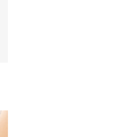
しい螺旋階段からの入場も人気
中海の波打ち際のリゾートをイメージしてデザイ
された空間は、華やかでフォトジェニック。階段
らの入場もドラマティックな演出になります。