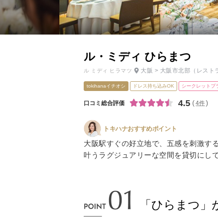
小物
すべてのア
ドレスショ
ル・ミディ ひらまつ
大阪
>
大阪市北部
（レスト
ル ミディ ヒラマツ
tokihanaイチオシ
ドレス持ち込みOK
シークレットプ
4.5
口コミ総合評価
4件
トキハナおすすめポイント
​​​大阪駅すぐの好立地で、五感を刺
叶うラグジュアリーな空間を貸切にし
「ひらまつ」