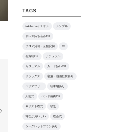
TAGS
tokihanaイチオシ
シンプル
ドレス持ち込みOK
フロア貸切・全館貸切
中
会費制OK
ナチュラル
カジュアル
カード払いOK
リラックス
宿泊・宿泊提携あり
バリアフリー
駐車場あり
人前式
バンド演奏OK
キリスト教式
駅近
料理がおいしい
教会式
シークレットプランあり