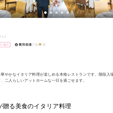
イテム
ップ一覧
ラン）
費用相場
低
中
高
ランあり
激する華やかなイタリア料理が楽しめる本格レストランです。階段入
て、二人らしいアットホームな一日を過ごせます。
が贈る美食のイタリア料理