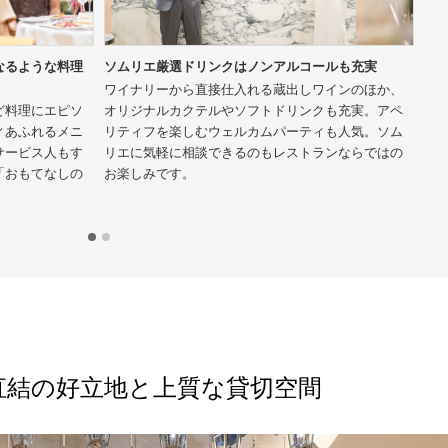
なるような料理
ソムリエ厳選ドリンクはノンアルコールも充実
オ
ワイナリーから直接仕入れる蔵出しワインのほか、
専
ど料理にエピソ
オリジナルカクテルやソフトドリンクも充実。アペ
ザ
ィあふれるメニ
リティフを楽しむウェルカムパーティも人気。ソム
理
サービス人もす
リエに気軽に相談できるのもレストランならではの
「おもてなしの
お楽しみです。
直結の好立地と上質な貸切空間