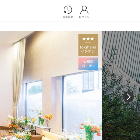
Photograph
フォトウエディング
前撮り/後撮り
家族フォト/ペット撮影
プ一覧
スナップ写真
ョップ一覧
フォトウエディング/前撮りショ
ップ一覧
スナップ写真ショップ一覧
Movie
演出映像
記録映像
すべてのアイテム