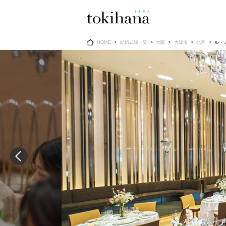
Ring
Dress
HOME
結婚式場一覧
大阪
大阪市
北区
ル・
婚約指輪
ウエディン
ウエディン
結婚指輪
送）
すべてのアイテム
カラードレ
指輪ショップ一覧
カラードレ
和装
メンズ
メンズ
（メー