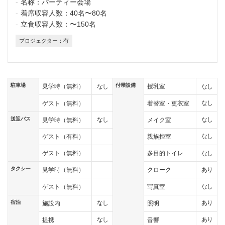
名称：
パーティー会場
着席収容人数：
40名〜80名
立食収容人数：
〜150名
プロジェクター：有
駐車場
付帯設備
なし
なし
見学時（無料）
授乳室
なし
ゲスト（無料）
着替室・更衣室
送迎バス
なし
なし
見学時（無料）
メイク室
なし
ゲスト（有料）
親族控室
なし
ゲスト（無料）
多目的トイレ
タクシー
あり
見学時（無料）
クローク
なし
ゲスト（無料）
写真室
宿泊
なし
あり
施設内
照明
なし
あり
提携
音響