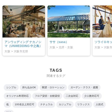
アンウェディング ナカノシ
ササ（sasa）
ソライロキッ
マ（UNWEDDING 中之島）
大阪 > 北摂・京阪
大阪 > 大阪
大阪 > 大阪市北部
TAGS
関連するタグ
シンプル
持ち込みOK
眺望・ロケーション
ガーデン・テラス・庭園
オリジナル料理対応
フロア貸切・全館貸切
二次会対応
少人数対応可
低
100名以上対応可
ナチュラル
カジュアル
リラックス
人前式