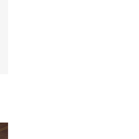
たりらしさ溢れる誓いの瞬間
たりらしさ溢れる誓いの瞬間『結び』『つなが
』をイメージした曲線のデザインが印象的。開放
に満ちた空間で挙式を。