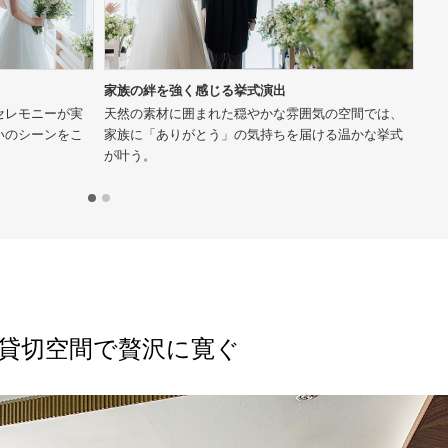
家族の絆を強く感じる挙式演出
ふ
セレモニーが実
天然の素材に囲まれた穏やかな雰囲気の空間では、
ふ
いのシーンをこ
家族に「ありがとう」の気持ちを届ける温かな挙式
り
が叶う。
感
全貸切空間で贅沢に寛ぐ