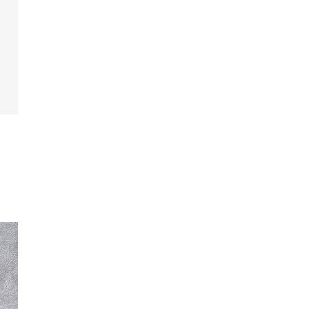
放感溢れる全天候型ガーデン
々しい緑と明るい自然光に包まれたガーデンテラ
ではウェルカムパーティも。挙式前にゲストとゆ
たり歓談の時間を。