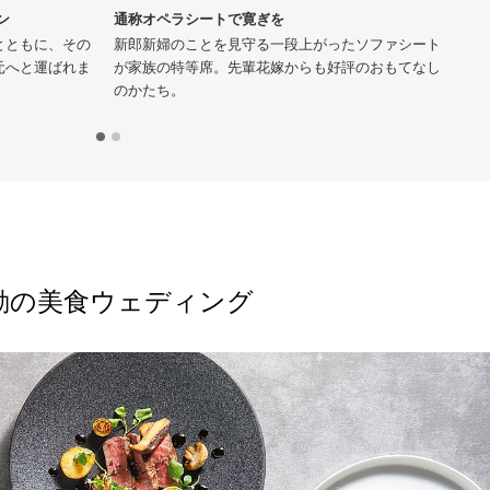
ン
通称オペラシートで寛ぎを
開
とともに、その
新郎新婦のことを見守る一段上がったソファシート
瑞
元へと運ばれま
が家族の特等席。先輩花嫁からも好評のおもてなし
ス
のかたち。
っ
動の美食ウェディング