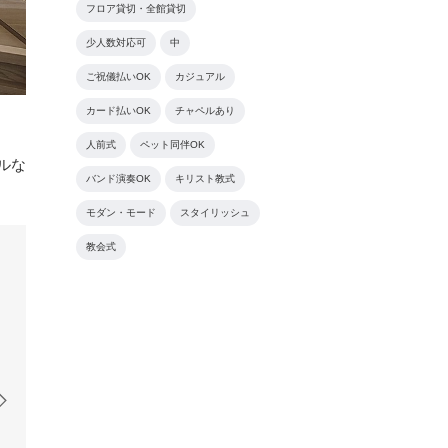
フロア貸切・全館貸切
少人数対応可
中
ご祝儀払いOK
カジュアル
カード払いOK
チャペルあり
人前式
ペット同伴OK
ルな
バンド演奏OK
キリスト教式
モダン・モード
スタイリッシュ
教会式