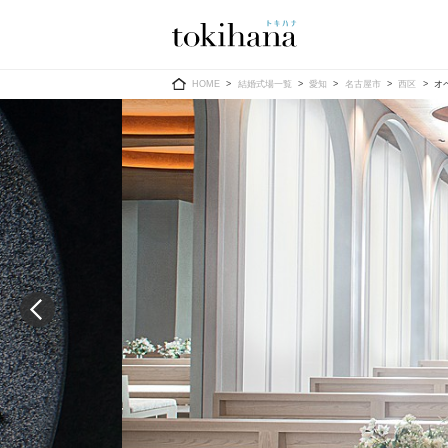
Ring
Dress
HOME
結婚式場一覧
愛知
名古屋市
西区
オペ
婚約指輪
ウエディン
ウエディン
結婚指輪
送）
すべてのアイテム
カラードレ
指輪ショップ一覧
カラードレ
和装
メンズ
メンズ
（メー