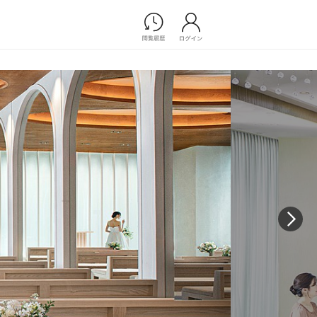
Photograph
フォトウエディング
前撮り/後撮り
家族フォト/ペット撮影
プ一覧
スナップ写真
ョップ一覧
フォトウエディング/前撮りショ
ップ一覧
スナップ写真ショップ一覧
Movie
演出映像
記録映像
すべてのアイテム