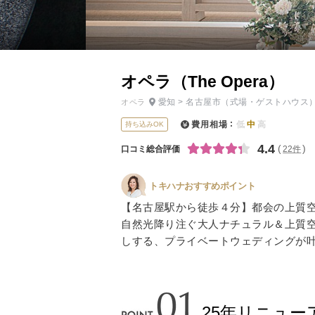
小物
すべてのア
ドレスショ
オペラ（The Opera）
愛知
>
名古屋市
（式場・ゲストハウス
オペラ
費用相場
低
中
高
持ち込みOK
4.4
口コミ総合評価
22件
トキハナおすすめポイント
【名古屋駅から徒歩４分】都会の上質
自然光降り注ぐ大人ナチュラル＆上質
しする、プライベートウェディングが
25年リニュ