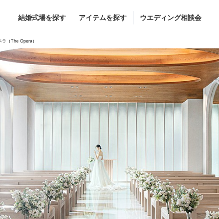
結婚式場を探す
アイテムを探す
ウエディング相談会
Flower
Beauty
ラ（The Opera）
ヘア&メイク
ブライダルエステ
ヘア&メイクショッ
ブライダルエステシ
グドレス
ブーケ
グドレス
（メーカー直
会場装花
すべてのアイテム
ス
フラワーショップ一覧
ス
（メーカー直送）
カー直送）