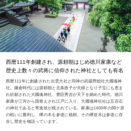
西暦111年創建され、源頼朝はじめ徳川家康など
歴史上数々の武将に信仰された神社としても有名
西暦111年に創建された出雲大社と同神の武蔵野総社大國魂神
社。鎌倉時代には源頼朝と北条政子が夫婦となり子宝にも恵ま
れ祈願された大國魂神社。豊臣秀吉が天下を納めた時代、徳川
家康が三河から国替えされ江戸に入り、大國魂神社社は五百石
の神社であると寄進状が残されている。家康は1600年の関ケ原
の戦いに勝利し、欅の木を参道に植樹。その欅並木は参道に存
在し歴史を物語っています。