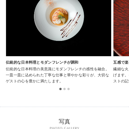
伝統的な日本料理とモダンフレンチが調和
五感で楽
伝統的な日本料理の美意識にモダンフレンチの感性を融合。
繊細な火
一皿一皿に込められた丁寧な仕事と華やかな彩りが、大切な
げます。
ゲストの心を豊かに満たします。
ストの記
写真