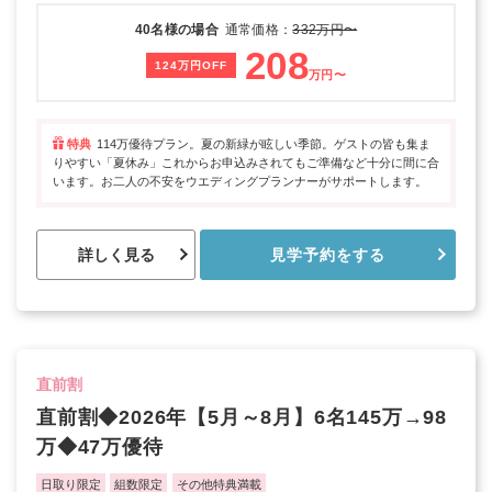
40名様の場合
通常価格：
332万円〜
208
124万円OFF
万円〜
特典
114万優待プラン。夏の新緑が眩しい季節。ゲストの皆も集ま
りやすい「夏休み」これからお申込みされてもご準備など十分に間に合
います。お二人の不安をウエディングプランナーがサポートします。
詳しく見る
見学予約をする
直前割
直前割◆2026年【5月～8月】6名145万→98
万◆47万優待
日取り限定
組数限定
その他特典満載