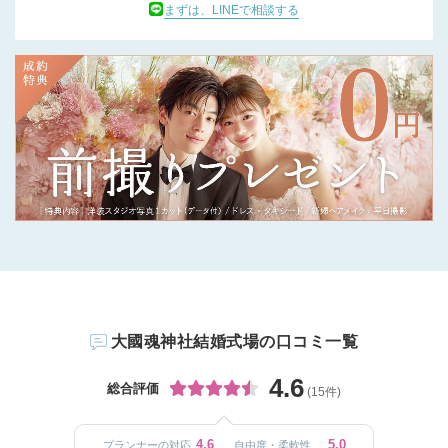
まずは、LINEで相談する
大國魂神社結婚式場の口コミ一覧
4.6
総合評価
(15件)
4.6
5.0
プランナーの対応
自由度・柔軟性