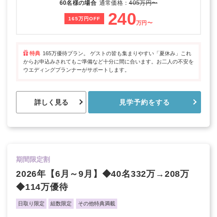
60名様の場合
通常価格：
405万円〜
240
165万円OFF
万円〜
特典
165万優待プラン。 ゲストの皆も集まりやすい「夏休み」これ
からお申込みされてもご準備など十分に間に合います。お二人の不安を
ウエディングプランナーがサポートします。
詳しく見る
見学予約をする
期間限定割
2026年【6月～9月】◆40名332万→208万
◆114万優待
日取り限定
組数限定
その他特典満載