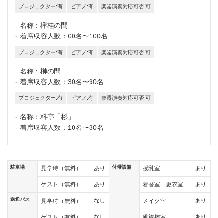
プロジェクター:有
ピアノ:有
楽器演奏対応可否:可
名称：
欅桂の間
着席収容人数：
60名〜160名
プロジェクター:有
ピアノ:有
楽器演奏対応可否:可
名称：
榊の間
着席収容人数：
30名〜90名
プロジェクター:有
ピアノ:有
楽器演奏対応可否:可
名称：
料亭「杉」
着席収容人数：
10名〜30名
駐車場
付帯設備
あり
あり
見学時（無料）
授乳室
あり
あり
ゲスト（無料）
着替室・更衣室
送迎バス
なし
あり
見学時（無料）
メイク室
なし
あり
ゲスト（有料）
親族控室