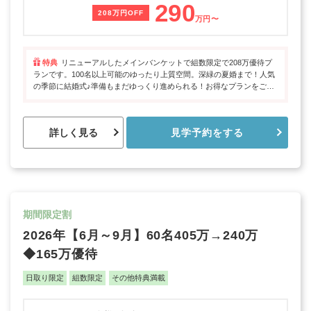
290
208万円OFF
万円〜
特典
リニューアルしたメインバンケットで組数限定で208万優待プ
ランです。100名以上可能のゆったり上質空間。深緑の夏婚まで！人気
の季節に結婚式♪準備もまだゆっくり進められる！お得なプランをご用
意しました。
詳しく見る
見学予約をする
期間限定割
2026年【6月～9月】60名405万→240万
◆165万優待
日取り限定
組数限定
その他特典満載