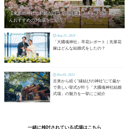
Dec.19, 2024
【東京の神社で和婚が口コミ高評価】トキハナの卒花さ
んおすすめの3会場をご紹介！
Aug.21, 2024
「大國魂神社」卒花レポート｜先輩花
嫁はどんな結婚式をしたの？
Nov.05, 2022
古来から続く”縁結びの神社”にて厳か
で美しい挙式が叶う「大國魂神社結婚
式場」の魅力を一挙にご紹介
一緒に検討されている式場はこちら