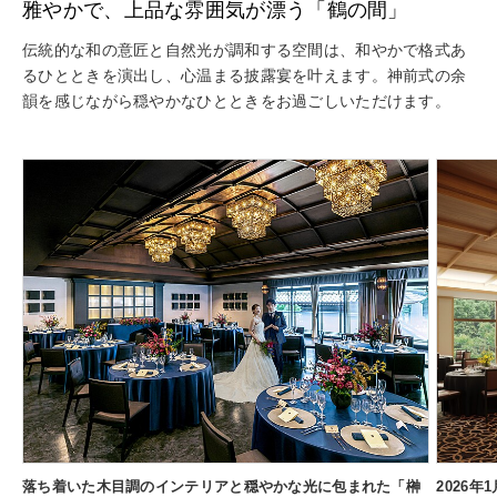
雅やかで、上品な雰囲気が漂う「鶴の間」
伝統的な和の意匠と自然光が調和する空間は、和やかで格式あ
るひとときを演出し、心温まる披露宴を叶えます。神前式の余
韻を感じながら穏やかなひとときをお過ごしいただけます。
落ち着いた木目調のインテリアと穏やかな光に包まれた「榊
2026