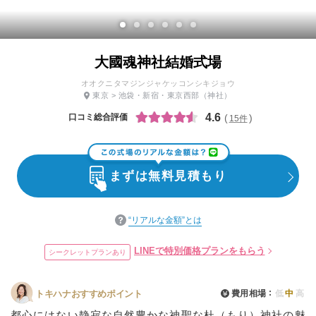
大國魂神社結婚式場
オオクニタマジンジャケッコンシキジョウ
東京
>
池袋・新宿・東京西部
（神社）
4.6
口コミ総合評価
15件
まずは無料見積もり
“リアルな金額”とは
LINEで特別価格プランをもらう
シークレットプランあり
費用相場
低
中
高
トキハナおすすめポイント
都心にはない静寂な自然豊かな神聖な杜（もり）神社の魅