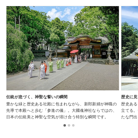
伝統が息づく、神聖な誓いの瞬間
歴史に見
豊かな緑と歴史ある社殿に包まれながら、新郎新婦が神職の
歴史ある
先導で本殿へと歩む「参進の儀」。大國魂神社ならではの、
立てる。
日本の伝統美と神聖な空気が溶け合う特別な瞬間です。
たな門出