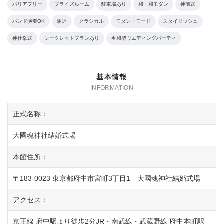
バリアフリー
ブライズルーム
駐車場あり
和・和モダン
神前式
バンド演奏OK
駅近
クラシカル
モダン・モード
スタイリッシュ
神社挙式
シークレットプランあり
令和型ウエディングパーティ
基本情報
正式名称：
大國魂神社結婚式場
本館住所：
〒183-0023 東京都府中市宮町3丁目1 大國魂神社結婚式場
アクセス：
京王線 府中駅より徒歩2分JR・南武線・武蔵野線 府中本町駅