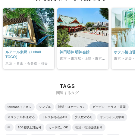
ルアール東郷（Lehall
神田明神 明神会館
ホテル椿山
TOGO）
東京 > 東京駅・上野・東京東部
東京 > 池
東京 > 青山・表参道・渋谷
TAGS
関連するタグ
tokihanaイチオシ
シンプル
眺望・ロケーション
ガーデン・テラス・庭園
オリジナル料理対応
ドレス持ち込みOK
少人数対応可
オンライン見学可
中
100名以上対応可
カード払いOK
宿泊・宿泊提携あり