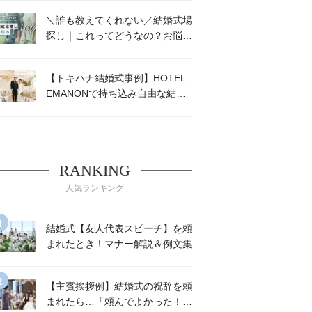
＼誰も教えてくれない／結婚式場
探し｜これってどうなの？お悩み
TOP8
【トキハナ結婚式事例】HOTEL
EMANONで持ち込み自由な結婚
式を挙げた荻原ご夫妻に密着！ト
キハナを使ったオシャレな結婚式
って？
RANKING
人気ランキング
結婚式【友人代表スピーチ】を頼
まれたとき！マナー解説＆例文集
【主賓挨拶例】結婚式の祝辞を頼
まれたら…「頼んでよかった！」