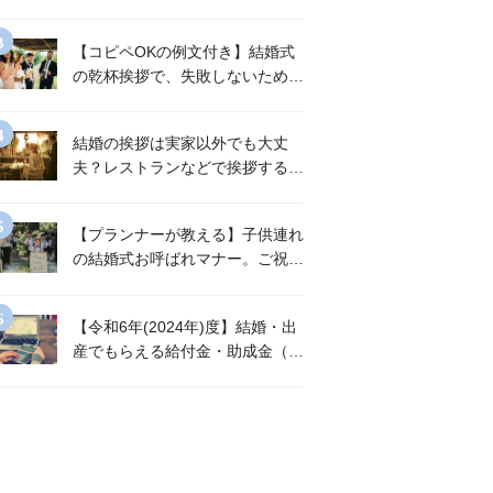
と言われる挨拶のポイント
【コピペOKの例文付き】結婚式
の乾杯挨拶で、失敗しないために
は？
結婚の挨拶は実家以外でも大丈
夫？レストランなどで挨拶する場
合の【お店選び・当日の流れ・準
備・Q&A】
【プランナーが教える】子供連れ
の結婚式お呼ばれマナー。ご祝儀
はいくら？服装は？必須の持ち物
リストも《Q&A付き》
【令和6年(2024年)度】結婚・出
産でもらえる給付金・助成金（東
京都）