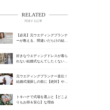
RELATED
関連する記事
【必見】元ウエディングプランナ
ーが教える、間違いだらけの結婚
式場探し
好きなウエディングドレスが着ら
れない結婚式なんてしたくない！
元プランナーがオススメする方法
とは？
元ウエディングプランナー直伝！
結婚式場探しの前に【絶対】やる
べき５つのこと
トキハナで式場を選ぶと【どこよ
りもお得＆安心】な理由