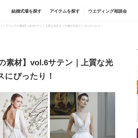
結婚式場を探す
アイテムを探す
ウエディング相談会
Flower
Beauty
ィングドレスの素材】vol.6サテン｜上質な光沢＆ツヤ感が主役ドレスにぴったり！
素材】vol.6サテン｜上質な光
グドレス
ブーケ
ヘア&メイク
スにぴったり！
グドレス
（メーカー直
会場装花
ブライダルエステ
すべてのアイテム
ヘア&メイクショッ
ス
フラワーショップ一覧
ブライダルエステシ
ス
（メーカー直送）
ーカー直送）