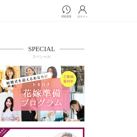
Photograph
フォトウエディング
前撮り/後撮り
SPECIAL
家族フォト/ペット撮影
スペシャル
スナップ写真
フォトウエディング/前撮りショ
ップ一覧
スナップ写真ショップ一覧
プ一覧
ョップ一覧
Movie
演出映像
記録映像
すべてのアイテム