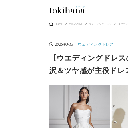
Ring
Dress
HOME
MAGAZINE
ウェディングドレス
【ウエデ
ウェディングドレス
2026/03/13
【ウエディングドレスの
婚約指輪
ウエディン
沢＆ツヤ感が主役ドレ
ウエディン
結婚指輪
送）
すべてのアイテム
カラードレ
指輪ショップ一覧
カラードレ
和装
メンズ
メンズ
（メ