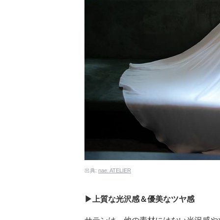
出典:
nae. ATELIER
▶︎上質な光沢感＆優美なツヤ感