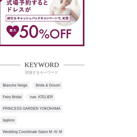
ムービーショップ一覧
KEYWORD
関連するキーワード
Blanche Neige
Bride & Groom
Fairy Bridal
nae. ATELIER
PRINCESS GARDEN YOKOHAMA
tagless
Wedding Coordinate Salon M･AI･M