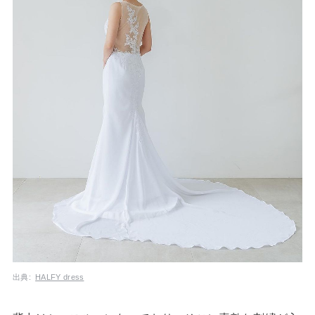
出典:
HALFY dress