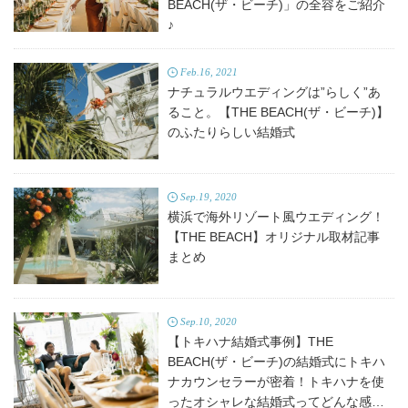
BEACH(ザ・ビーチ)」の全容をご紹介
♪
Feb.16, 2021
ナチュラルウエディングは”らしく”あ
ること。【THE BEACH(ザ・ビーチ)】
のふたりらしい結婚式
Sep.19, 2020
横浜で海外リゾート風ウエディング！
【THE BEACH】オリジナル取材記事
まとめ
Sep.10, 2020
【トキハナ結婚式事例】THE
BEACH(ザ・ビーチ)の結婚式にトキハ
ナカウンセラーが密着！トキハナを使
ったオシャレな結婚式ってどんな感