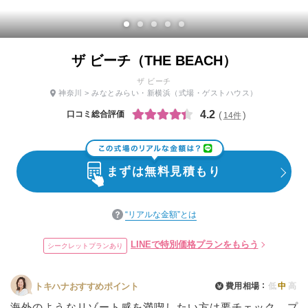
ザ ビーチ（THE BEACH）
ザ ビーチ
神奈川
>
みなとみらい・新横浜
（式場・ゲストハウス）
4.2
口コミ総合評価
14件
まずは無料見積もり
“リアルな金額”とは
LINEで特別価格プランをもらう
シークレットプランあり
費用相場
低
中
高
トキハナおすすめポイント
海外のようなリゾート感を満喫したい方は要チェック。プ