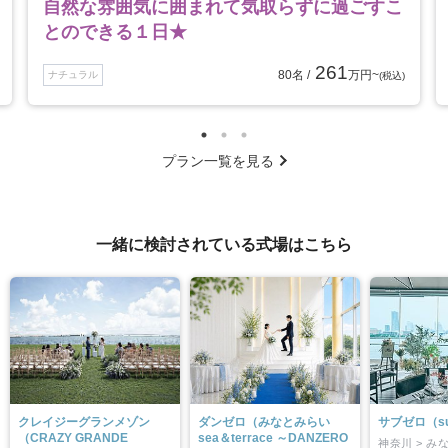
自然な雰囲気に囲まれて気取らずに過ごすこ
とのできる１日★
261
80名 /
万円~
ナチュラル
(税込)
プラン一覧を見る
一緒に検討されている式場はこちら
クレイジーグランメゾン
ダンゼロ（みなとみらい
サブゼロ（su
（CRAZY GRANDE
sea＆terrace ～DANZERO