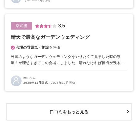
（2026年1月投稿）
3.5
挙式後
晴天で最高なガーデンウェディング
会場の雰囲気・施設
を評価
外国のようなガーデンウェディングをやりたくて見学した時の祭
壇？が理想すぎてこの会場にしました。晴れなければ後悔が残ると
思いましたが、当日は晴天で理想の式ができてとても満足していま
す。
プランナーさんとたくさん話し合いながら当日のスケジュール
mik さん
を決めましたが、直前で二転三転する内容がちらほらあったことだ
2025年11月挙式
（2025年12月投稿）
けが少し残念に感じています。
新郎新婦の話から企画書を作成して
くれたり自由度はすごく高いので基本的なプラン？などはなくいろ
んなやり方も提案はしていただけます。やりたいことが詰まってる
方はすごく満足度の高い式ができると思いました！
口コミをもっと見る