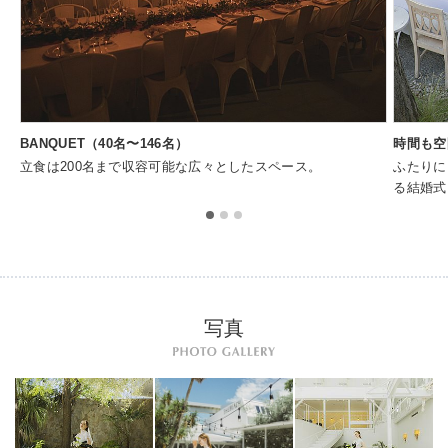
BANQUET（40名〜146名）
時間も空
立食は200名まで収容可能な広々としたスペース。
ふたりに
る結婚式
写真