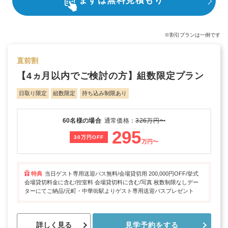
まずは無料見積もり
※割引プランは一例です
直前割
【4ヵ月以内でご検討の方】組数限定プラン
日取り限定
組数限定
持ち込み制限あり
60名様の場合
通常価格：
326万円〜
295
30万円OFF
万円〜
特典
当日ゲスト専用送迎バス無料/会場貸切用 200,000円OFF/挙式
会場貸切料金に含む/控室料 会場貸切料に含む/写真 枚数制限なしデー
ターにてご納品/元町・中華街駅よりゲスト専用送迎バスプレゼント
詳しく見る
見学予約をする