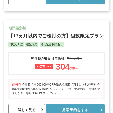
期間限定割
【13ヵ月以内でご検討の方】組数限定プラン
日取り限定
組数限定
持ち込み制限あり
60名様の場合
通常価格：
347万円〜
304
42万円OFF
万円〜
特典
会場貸切用 600,000円OFF/挙式 会場貸切料金に含む/控室料 会
場貸切料に含む/写真 枚数制限なしデーターにてご納品/元町・中華街駅
よりゲスト専用送迎バスプレゼント
詳しく見る
見学予約をする