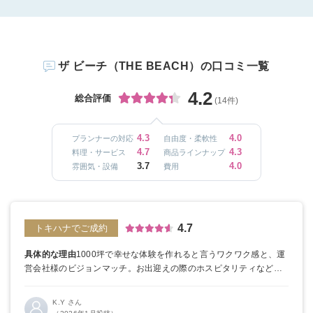
ザ ビーチ（THE BEACH）の口コミ一覧
4.2
総合評価
(14件)
4.3
4.0
プランナーの対応
自由度・柔軟性
4.7
4.3
料理・サービス
商品ラインナップ
3.7
4.0
雰囲気・設備
費用
4.7
トキハナでご成約
具体的な理由
1000坪で幸せな体験を作れると言うワクワク感と、運
営会社様のビジョンマッチ。
お出迎えの際のホスピタリティなど
ト
キハナの良かった点
元プランナー視点から話をもらえると言う点、
トキハナの理念に賛同している提携式場だけを紹介していると言う
K.Y さん
点