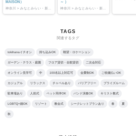
MAISON）
～ ）
神奈川 > みなとみらい・新横浜
神奈川 > みなとみらい・新横浜
TAGS
関連するタグ
tokihanaイチオシ
持ち込みOK
眺望・ロケーション
ガーデン・テラス・庭園
フロア貸切・全館貸切
二次会対応
オンライン見学可
中
100名以上対応可
会費制OK
ご祝儀払いOK
カジュアル
リラックス
チャペルあり
バリアフリー
ブライズルーム
駐車場あり
人前式
ペット同伴OK
バンド演奏OK
キリスト教式
LGBTQ+婚OK
リゾート
教会式
シークレットプランあり
春
夏
秋