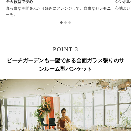
全天候型で安心
シンボル
真っ白な空間をふたり好みにアレンジして、自由なセレモニ
心地よい
ーを。
POINT 3
ビーチガーデンも一望できる全面ガラス張りのサ
ンルーム型バンケット